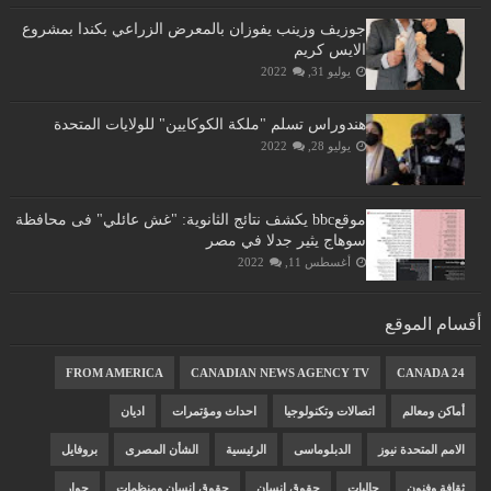
جوزيف وزينب يفوزان بالمعرض الزراعي بكندا بمشروع
الايس كريم
يوليو 31, 2022
هندوراس تسلم "ملكة الكوكايين" للولايات المتحدة
يوليو 28, 2022
موقعbbc يكشف نتائج الثانوية: "غش عائلي" فى محافظة
سوهاج يثير جدلا في مصر
أغسطس 11, 2022
أقسام الموقع
FROM AMERICA
CANADIAN NEWS AGENCY TV
CANADA 24
أماكن ومعالم
اتصالات وتكنولوجيا
احداث ومؤتمرات
اديان
الامم المتحدة نيوز
الدبلوماسى
الرئيسية
الشأن المصرى
بروفايل
ثقافة وفنون
جاليات
حقوق انسان
حقوق انسان ومنظمات
حوار