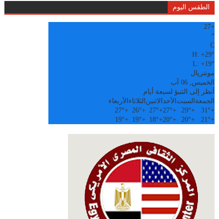
الطقس اليوم
27
+
°
C
H:
+
29°
L:
+
19°
مونتريال
الخميس, 06 آب
أنظر إلى التنبؤ لسبعة أيام
الجمعة
السبت
الأحد
الاثنين
الثلاثاء
الأربعاء
27°
+
26°
+
27°
+
27°
+
29°
+
31°
+
19°
+
19°
+
18°
+
20°
+
20°
+
21°
+