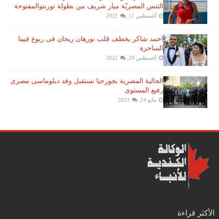
التنس​ المصريّة ​ميار شريف​ من بطولة ​تورنتو​المفتوحة
أغسطس 11, 2022
احمد شاكر يخطف قلب نورهان ريحان فى ربوع فيينا
الساحرة
أغسطس 29, 2022
الجالية المصرية بجورجيا تستقبل وفد دبلوماسى مصرى
رفيع المستوى
مايو 24, 2023
الأكثر قراءة