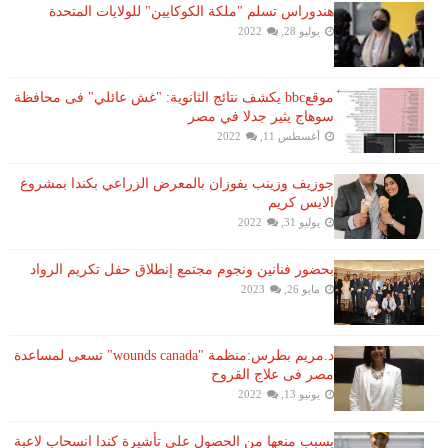
هندوراس تسلم "ملكة الكوكايين" للولايات المتحدة
يوليو 28, 2022
موقعbbc يكشف نتائج الثانوية: "غش عائلي" فى محافظة
سوهاج يثير جدلا في مصر
أغسطس 11, 2022
جوزيف وزينب يفوزان بالمعرض الزراعي بكندا بمشروع
الايس كريم
يوليو 31, 2022
بحضور فنانين ونجوم مجتمع إنطلاق حفل تكريم الرواد
مايو 26, 2023
د.مريم بطرس:منظمة "wounds canada" تسعى لمساعدة
مصر فى علاج القروح
يونيو 13, 2022
بسبب منعها من الحصول على تأشيرة كندا انسحاب لاعبة ​