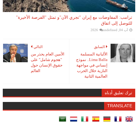
ترامب: المفاوضات مع إيران "تجري الآن"و تمثل "الفرصة الأخيرة"
للتوصل إلى اتفاق
آب 04, 2026
undefined
السابق
التالي
الألبانية المسلمة
الأمين العام يحذر من
Lima Balla.. نموذج
"هجوم شامل" على
إنساني في مواجهة
حقوق الإنسان حول
النازية خلال الحرب
العالم
العالمية الثانية
ترك تعليق أدناه
TRANSLATE