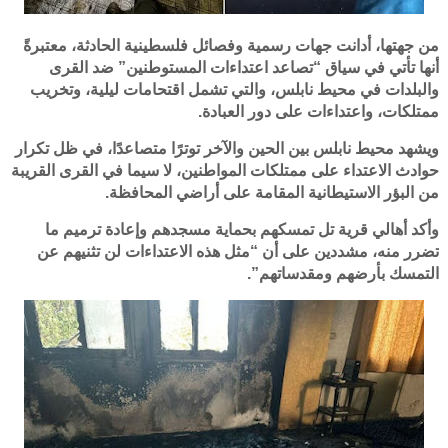
من جهتها، أدانت جهات رسمية وفصائل فلسطينية الحادثة، معتبرةً
أنها تأتي في سياق “تصاعد اعتداءات المستوطنين” ضد القرى
والبلدات في محيط نابلس، والتي تشمل اقتحامات ليلية، وتخريب
ممتلكات، واعتداءات على دور العبادة.
ويشهد محيط نابلس بين الحين والآخر توترًا متصاعدًا، في ظل تكرار
حوادث الاعتداء على ممتلكات المواطنين، لا سيما في القرى القريبة
من البؤر الاستيطانية المقامة على أراضي المحافظة.
وأكد أهالي قرية تل تمسكهم بحماية مسجدهم وإعادة ترميم ما
تضرر منه، مشددين على أن “مثل هذه الاعتداءات لن تثنيهم عن
التمسك بأرضهم ومقدساتهم”.