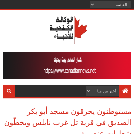
مستوطنون يحرقون مسجد أبو بكر
الصديق في قرية تل غرب نابلس ويخطّون
شعارات عنصرية