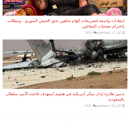
انتقادات واسعة لتصريحات إلهام شاهين بحق الجيش السوري.. ومطالب
باحترام تضحيات المقاتلين
أيار 25, 2026
undefined
تدمير طائرة إنذار مبكر أمريكية في هجوم استهدف قاعدة الأمير سلطان
بالسعودية
أذار 29, 2026
undefined