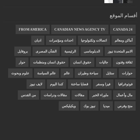
أقسام الموقع
FROM AMERICA
CANADIAN NEWS AGENCY TV
CANADA 24
أماكن ومعالم
اتصالات وتكنولوجيا
احداث ومؤتمرات
اديان
الامم المتحدة نيوز
الدبلوماسى
الرئيسية
الشأن المصرى
بروفايل
ثقافة وفنون
جاليات
حقوق انسان
حقوق انسان ومنظمات
حوار
حوارات
ستايل
سياحة وطيران
عالم
عالم السياسة
علوم وبحوث
فوتوغرافيا
فيزا وسفر
قضايا ساخنة
كندا اليوم
لايف نيوز
مال وأعمال
ماوراء الخبر
مقالات
مقالات ودراسات
من القدس
منح وفرص
ميديا
نيوز بوك
ويكيليكس