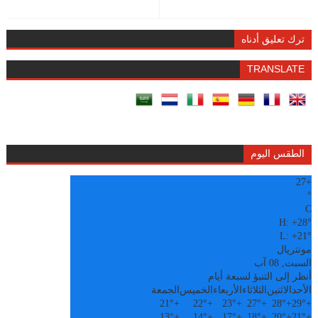
ترك تعليق أدناه
TRANSLATE
الطقس اليوم
27
+
°
C
H:
+
28°
L:
+
21°
مونتريال
السبت, 08 آب
أنظر إلى التنبؤ لسبعة أيام
الأحد
الاثنين
الثلاثاء
الأربعاء
الخميس
الجمعة
21°
+
22°
+
23°
+
27°
+
28°
+
29°
+
13°
+
14°
+
17°
+
18°
+
20°
+
21°
+