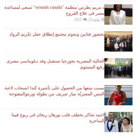
د.مريم بطرس:منظمة "wounds canada" تسعى لمساعدة
مصر فى علاج القروح
يونيو 13, 2022
بحضور فنانين ونجوم مجتمع إنطلاق حفل تكريم الرواد
الجالية المصرية بجورجيا تستقبل وفد دبلوماسى مصرى
رفيع المستوى
بسبب منعها من الحصول على تأشيرة كندا انسحاب لاعبة ​
التنس​ المصريّة ​ميار شريف​ من بطولة ​تورنتو​المفتوحة
احمد شاكر يخطف قلب نورهان ريحان فى ربوع فيينا
الساحرة