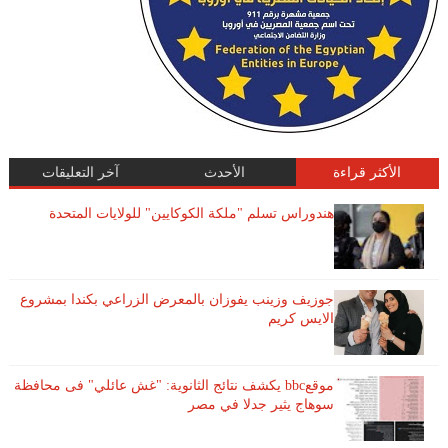
الأكثر قراءة
الأحدث
آخر التعليقات
هندوراس تسلم "ملكة الكوكايين" للولايات المتحدة
جوزيف وزينب يفوزان بالمعرض الزراعي بكندا بمشروع
الايس كريم
موقعbbc يكشف نتائج الثانوية: "غش عائلي" فى محافظة
سوهاج يثير جدلا في مصر