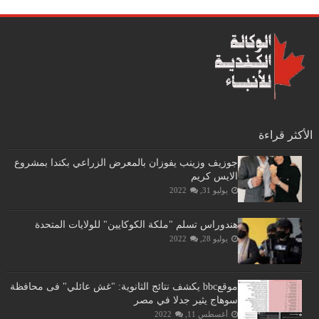
الأكثر قراءة
جوزيف وزينب يفوزان بالمعرض الزراعي بكندا بمشروع
الايس كريم
يوليو 31, 2022
هندوراس تسلم "ملكة الكوكايين" للولايات المتحدة
يوليو 28, 2022
موقعbbc يكشف نتائج الثانوية: "غش عائلي" فى محافظة
سوهاج يثير جدلا في مصر
أغسطس 11, 2022