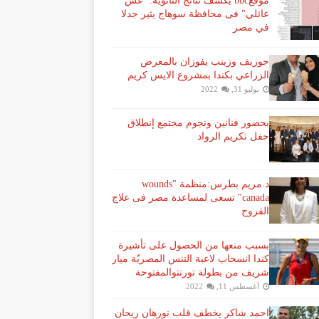
موقعbbc يكشف نتائج الثانوية: "غش
عائلي" فى محافظة سوهاج يثير جدلا
في مصر
جوزيف وزينب يفوزان بالمعرض
الزراعي بكندا بمشروع الايس كريم
يوليو 31, 2022
بحضور فنانين ونجوم مجتمع إنطلاق
حفل تكريم الرواد
د.مريم بطرس:منظمة "wounds
canada" تسعى لمساعدة مصر فى علاج
القروح
بسبب منعها من الحصول على تأشيرة
كندا انسحاب لاعبة ​التنس​ المصريّة ​ميار
شريف​ من بطولة ​تورنتو​المفتوحة
أغسطس 11, 2022
احمد شاكر يخطف قلب نورهان ريحان