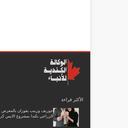
الأكثر قراءة
جوزيف وزينب يفوزان بالمعرض
الزراعي بكندا بمشروع الايس كر