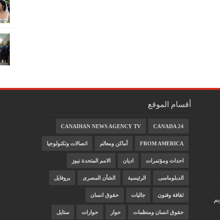
أقسام الموقع
CANADIAN NEWS AGENCY TV
CANADA 24
FROM AMERICA
أماكن ومعالم
اتصالات وتكنولوجيا
احداث ومؤتمرات
اديان
الامم المتحدة نيوز
الدبلوماسى
الرئيسية
الشأن المصرى
بروفايل
ثقافة وفنون
جاليات
حقوق انسان
يم
حقوق انسان ومنظمات
حوار
حوارات
ستايل