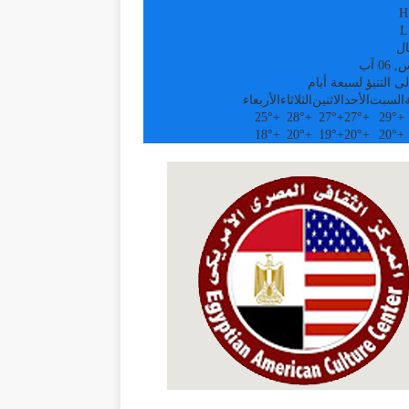
H
L
ال
0 آب
ى التنبؤ لسبعة أيام
السبت
الأحد
الاثنين
الثلاثاء
الأربعاء
25°
+
28°
+
27°
+
27°
+
29°
+
18°
+
20°
+
19°
+
20°
+
20°
+