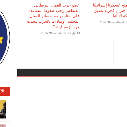
ح عسكريًا إسرائيليًا
عضو حزب العمال البريطاني
 جنرال فخرية تقديرًا
مصطفى رجب:ضغوط متصاعدة
الأنانيا
على ستارمر بعد خسائر العمال
المحلية.. وقيادات بالحزب تتحدث
undefined
عن “أزمة قيادة”
أيار 14, 2026
undefined
الأ