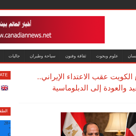
سان
علوم وبحوث
ثقافة وفنون
سياحة وطيران
جاليات
الكويت عقب الاعتداء الإيراني..
ATE
والعودة إلى الدبلوماسية
الطق
28
+
°
C