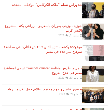
هندوراس تسلم "ملكة الكوكايين" للولايات المتحدة
جوزيف وزينب يفوزان بالمعرض الزراعي بكندا بمشروع
الايس كريم
يوليو 31, 2022
موقعbbc يكشف نتائج الثانوية: "غش عائلي" فى محافظة
سوهاج يثير جدلا في مصر
د.مريم بطرس:منظمة "wounds canada" تسعى لمساعدة
مصر فى علاج القروح
يونيو 13, 2022
بحضور فنانين ونجوم مجتمع إنطلاق حفل تكريم الرواد
مايو 26, 2023