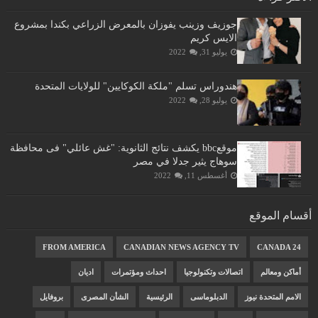
جوزيف وزينب يفوزان بالمعرض الزراعي بكندا بمشروع
الايس كريم
يوليو 31, 2022
هندوراس تسلم "ملكة الكوكايين" للولايات المتحدة
يوليو 28, 2022
موقعbbc يكشف نتائج الثانوية: "غش عائلي" فى محافظة
سوهاج يثير جدلا في مصر
أغسطس 11, 2022
أقسام الموقع
FROM AMERICA
CANADIAN NEWS AGENCY TV
CANADA 24
أماكن ومعالم
اتصالات وتكنولوجيا
احداث ومؤتمرات
اديان
الامم المتحدة نيوز
الدبلوماسى
الرئيسية
الشأن المصرى
بروفايل