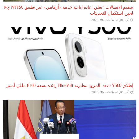
تنظيم الاتصالات "يعلن إعادة إتاحة خدمة «أرقامي» عبر تطبيق My NTRA
لحين استكمال التحديثات
آب 06, 2026
undefined
إطلاق vivo Y500، المزود ببطارية BlueVolt رائدة بسعة 8100 مللي أمبير
آب 05, 2026
undefined