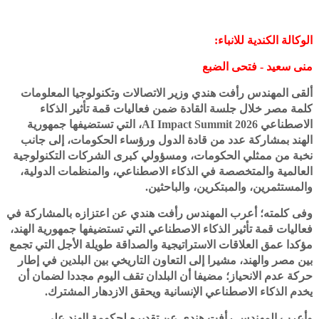
الوكالة الكندية للانباء:
منى سعيد - فتحى الضبع
ألقى المهندس رأفت هندي وزير الاتصالات وتكنولوجيا المعلومات
كلمة مصر خلال جلسة القادة ضمن فعاليات قمة تأثير الذكاء
الاصطناعي AI Impact Summit 2026، التي تستضيفها جمهورية
الهند بمشاركة عدد من قادة الدول ورؤساء الحكومات، إلى جانب
نخبة من ممثلي الحكومات، ومسؤولي كبرى الشركات التكنولوجية
العالمية والمتخصصة في الذكاء الاصطناعي، والمنظمات الدولية،
والمستثمرين، والمبتكرين، والباحثين.
وفى كلمته؛ أعرب المهندس رأفت هندي عن اعتزازه بالمشاركة في
فعاليات قمة تأثير الذكاء الاصطناعي التي تستضيفها جمهورية الهند،
مؤكدا عمق العلاقات الاستراتيجية والصداقة طويلة الأجل التي تجمع
بين مصر والهند، مشيرا إلى التعاون التاريخي بين البلدين في إطار
حركة عدم الانحياز؛ مضيفا أن البلدان تقف اليوم مجددا لضمان أن
يخدم الذكاء الاصطناعي الإنسانية ويحقق الازدهار المشترك.
وأعرب المهندس رأفت هندي عن تقديره لحكومة الهند على