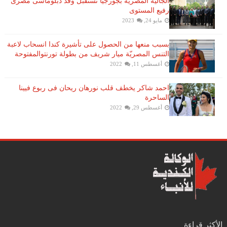
الجالية المصرية بجورجيا تستقبل وفد دبلوماسى مصرى
رفيع المستوى
مايو 24, 2023
بسبب منعها من الحصول على تأشيرة كندا انسحاب لاعبة ​
التنس​ المصريّة ​ميار شريف​ من بطولة ​تورنتو​المفتوحة
أغسطس 11, 2022
احمد شاكر يخطف قلب نورهان ريحان فى ربوع فيينا
الساحرة
أغسطس 29, 2022
الأكثر قراءة