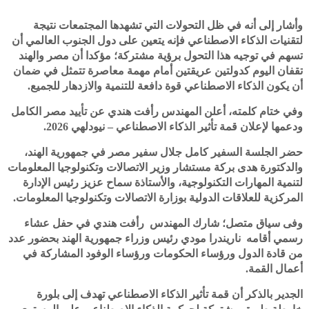
وأشار إلى أنه في ظل التحولات التي تشهدها المجتمعات نتيجة
لتقنيات الذكاء الاصطناعي فإنه يتعين على دول الجنوب العالمي أن
تسهم في توجيه هذا التحول برؤية مشتركة؛ مؤكدا أن مصر والهند
تقفان اليوم كدولتين عريقتين أمام مهمة معاصرة تتمثل في ضمان
أن يكون الذكاء الاصطناعي قوة دافعة للتنمية والازدهار للجميع.
وفي ختام كلمته، أعلن المهندس رأفت هندي عن تأييد مصر الكامل
ودعمها لإعلان قمة تأثير الذكاء الاصطناعي – نيودلهي 2026.
حضر الجلسة السفير كامل جلال سفير مصر في جمهورية الهند،
والدكتورة هدى بركة مستشار وزير الاتصالات وتكنولوجيا المعلومات
لتنمية المهارات التكنولوجية، والأستاذة سماح عزيز رئيس الإدارة
المركزية للعلاقات الدولية بوزارة الاتصالات وتكنولوجيا المعلومات.
وفى سياق متصل؛ شارك المهندس رأفت هندي في حفل عشاء
رسمي أقامه ناريندرا مودي رئيس وزراء جمهورية الهند بحضور عدد
من قادة الدول ورؤساء الحكومات ورؤساء الوفود المشاركة في
أعمال القمة.
الجدير بالذكر أن قمة تأثير الذكاء الاصطناعي تهدف إلى بلورة