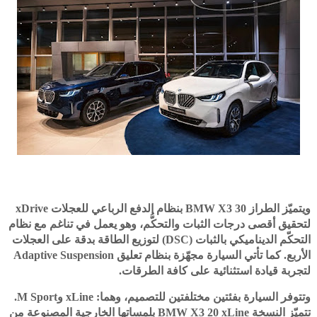
ويتميّز الطراز BMW X3 30 بنظام الدفع الرباعي للعجلات xDrive
لتحقيق أقصى درجات الثبات والتحكُّم، وهو يعمل في تناغم مع نظام
التحكّم الديناميكي بالثبات (DSC) لتوزيع الطاقة بدقة على العجلات
الأربع. كما تأتي السيارة مجهّزة بنظام تعليق Adaptive Suspension
لتجربة قيادة استثنائية على كافة الطرقات.
وتتوفر السيارة بفئتين مختلفتين للتصميم، وهما: xLine وM Sport.
تتميّز النسخة BMW X3 20 xLine بلمساتها الخارجية المصنوعة مِن