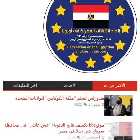
الأكثر قراءة
الأحدث
آخر التعليقات
هندوراس تسلم "ملكة الكوكايين" للولايات المتحدة
يوليو 28, 2022
موقعbbc يكشف نتائج الثانوية: "غش عائلي" فى محافظة
سوهاج يثير جدلا في مصر
أغسطس 11, 2022