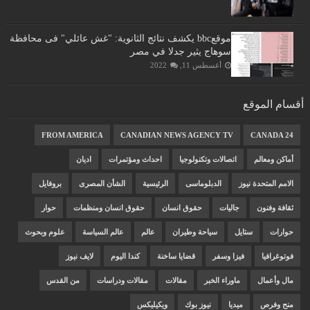
موقعbbc يكشف نتائج الثانوية: "غش عائلي" فى محافظة
سوهاج يثير جدلا في مصر
أغسطس 11, 2022
أقسام الموقع
FROM AMERICA
CANADIAN NEWS AGENCY TV
CANADA 24
أماكن ومعالم
اتصالات وتكنولوجيا
احداث ومؤتمرات
اديان
الامم المتحدة نيوز
الدبلوماسى
الرئيسية
الشأن المصرى
بروفايل
ثقافة وفنون
جاليات
حقوق انسان
حقوق انسان ومنظمات
حوار
حوارات
ستايل
سياحة وطيران
عالم
عالم السياسة
علوم وبحوث
فوتوغرافيا
فيزا وسفر
قضايا ساخنة
كندا اليوم
لايف نيوز
مال وأعمال
ماوراء الخبر
مقالات
مقالات ودراسات
من القدس
منح وفرص
ميديا
نيوز بوك
ويكيليكس