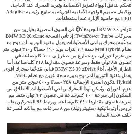
تتحكم بتدفق الهواء لتعزيز الانسيابية وتبريد المحرك عند الحاجة.
ويَكتمل تصميم الواجهة الأمامية الجريئة بمصابيح رئيسية Adaptive
LED مع خاصية الإنارة عند المنعطفات.
تتوافر BMW X3 الجديدة كليًّا في السوق المصرية بخيارين من
محركات TwinPower Turbo؛ إذ تأتي النسخة BMW X3 20 xLine
مدعّمة بمحرك رباعي الأسطوانات يعمل بتقنية التوربو المزدوج مع
نظام Mild-Hybrid سعة ١.٦ لترات يولد ١٩٠ حصانًا و٣١٠ نيوتن-متر
من عزم الدوران، مع تسارع من صفر إلى ١٠٠ كلم/ساعة في
غضون ٨.٤ ثوان فقط وسرعة قصوى مقدارها ٢١٨ كلم/ساعة. أما
الطراز الأعلى أداءً BMW X3 30 xDrive فيأتي مُدعّمًا بمحرك أقوى
يعمل بتقنية التوربو المزدوج بدوره سعة لترين مع نظام Mild-
Hybrid لتكون القدرة الإجمالية ٢٥٨ حصانًا و٤٠٠ نيوتن-متر من
عزم الدوران. ويُمكن لهذا المحرك رباعي الأسطوانات الانطلاق من
السكون إلى سرعة ١٠٠ كلم/ساعة في غضون ٦.٣ ثوان فقط مع
سرعة قصوى مقدارها ٢٤٠ كلم/ساعة. ويرتبط كلا المحركين بعلبة
تروس أوتوماتيكية (ستيبترونيك) من ٨ سرعات مع بدالات للسرعة
خلف عجلة القيادة.