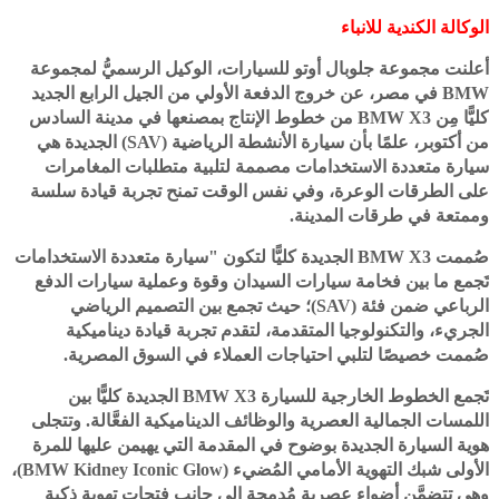
الوكالة الكندية للانباء
أعلنت مجموعة جلوبال أوتو للسيارات، الوكيل الرسميُّ لمجموعة
BMW في مصر، عن خروج الدفعة الأولي من الجيل الرابع الجديد
كليًّا مِن BMW X3 من خطوط الإنتاج بمصنعها في مدينة السادس
من أكتوبر، علمًا بأن سيارة الأنشطة الرياضية (SAV) الجديدة هي
سيارة متعددة الاستخدامات مصممة لتلبية متطلبات المغامرات
على الطرقات الوعرة، وفي نفس الوقت تمنح تجربة قيادة سلسة
وممتعة في طرقات المدينة.
صُممت BMW X3 الجديدة كليًّا لتكون "سيارة متعددة الاستخدامات
تَجمع ما بين فخامة سيارات السيدان وقوة وعملية سيارات الدفع
الرباعي ضمن فئة (SAV)؛ حيث تجمع بين التصميم الرياضي
الجريء، والتكنولوجيا المتقدمة، لتقدم تجربة قيادة ديناميكية
صُممت خصيصًا لتلبي احتياجات العملاء في السوق المصرية.
تَجمع الخطوط الخارجية للسيارة BMW X3 الجديدة كليًّا بين
اللمسات الجمالية العصرية والوظائف الديناميكية الفعَّالة. وتتجلى
هوية السيارة الجديدة بوضوح في المقدمة التي يهيمن عليها للمرة
الأولى شبك التهوية الأمامي المُضيء (BMW Kidney Iconic Glow)،
وهي تتضمَّن أضواء عصرية مُدمجة إلى جانب فتحات تهوية ذكية