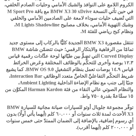
الكروم اللامع على النوافذ والشبك الأمامي وحليات الصادم الخلفي،
في حين تأتي النسخة BMW X3 30 xDrive مع باقة M Sport Pro
التي تُضيف حليات سوداء لامعة على الصادمين الأمامي والخلفي
وشبك التهوية الأمامي، بخلاف مصابيح M Lights Shadowline،
ونظام كبح رياضي للفئة M.
تنتقل مقصورة BMW X3 الجديدة كليًّا بالركاب إلى مستوى جديد
تمامًا من الرفاهية والابتكار الرقمي؛ حيث تتضمّن شاشة BMW
Curved Display التي تضمُّ بين طيّاتها لوحة عدَّادات رقمية قياس
١٢.٣ بوصة وأخرى للتحكُّم بالوظائف المختلفة وعَرض الخرائط
قياس ١٤.٩ بوصات تعمل بنظام التشغيلِ BMW OS 9.0. كما يشيع
شريط التحكّم التفاعليِّ الخاصِّ متعدد الوظائفِ Interaction Bar،
جنبًا إلى جنب مع نظام الإضاءة الداخلية Ambient Lighting،
والنظام الصوتي عالي النقاء من فئة Harman Kardon المكوَّن من
١٥ سمَّاعةً بقدرة ٧٥٠ واط.
توفّر مجموعة جلوبال أوتو للسيارات صيانة مجانية للسيارة BMW
X3 الأحدث لمدة ثلاث سنوات أو ٦٠.٠٠٠ كلم (أيهما يأتي أولًا) بدون
أي رسوم إضافية، بالإضافة إلى الضمان الممتدّ حتى خمس سنوات
أو ٢٠٠.٠٠٠ كلم (أيهما أقرب).