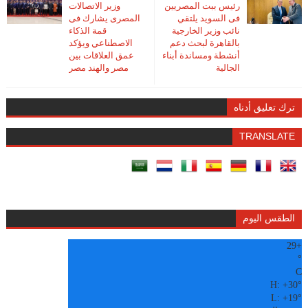
رئيس ببت المصريين
وزير الاتصالات
فى السويد يلتقي
المصرى يشارك فى
نائب وزير الخارجية
قمة الذكاء
بالقاهرة لبحث دعم
الاصطناعي ويؤكد
أنشطة ومساندة أبناء
عمق العلاقات بين
الجالية
مصر والهند مصر
ترك تعليق أدناه
TRANSLATE
الطقس اليوم
29
+
°
C
H:
+
30°
L:
+
19°