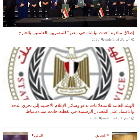
إطلاق مبادرة "حدث بياناتك في مصر" للمصريين العاملين بالخارج
آب 02, 2026
undefined
الهيئة العامة للاستعلامات تدعو وسائل الإعلام الأجنبية إلى تحري الدقة
والاعتماد على المصادر الرسمية في تغطية حادث ميناء دمياط
تموز 31, 2026
undefined
السابق
التالي