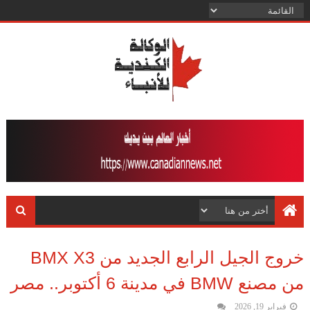
خروج الجيل الرابع الجديد من BMX X3
من مصنع BMW في مدينة 6 أكتوبر.. مصر
فبراير 19, 2026