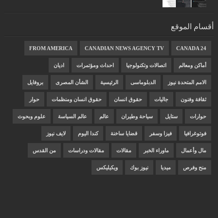
أقسام الموقع
FROM AMERICA
CANADIAN NEWS AGENCY TV
CANADA 24
أماكن ومعالم
اتصالات وتكنولوجيا
احداث ومؤتمرات
اديان
الامم المتحدة نيوز
الدبلوماسى
الرئيسية
الشأن المصرى
بروفايل
ثقافة وفنون
جاليات
حقوق انسان
حقوق انسان ومنظمات
حوار
حوارات
ستايل
سياحة وطيران
عالم
عالم السياسة
علوم وبحوث
فوتوغرافيا
فيزا وسفر
قضايا ساخنة
كندا اليوم
لايف نيوز
مال وأعمال
ماوراء الخبر
مقالات
مقالات ودراسات
من القدس
منح وفرص
ميديا
نيوز بوك
ويكيليكس