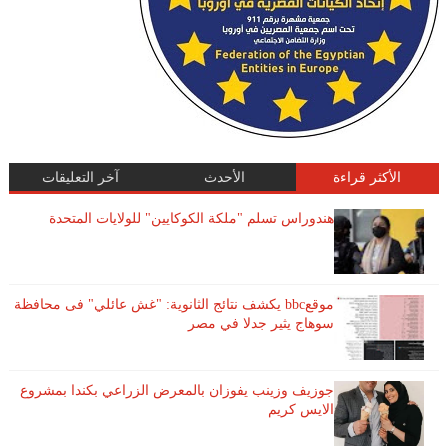
الأكثر قراءة
الأحدث
آخر التعليقات
هندوراس تسلم "ملكة الكوكايين" للولايات المتحدة
موقعbbc يكشف نتائج الثانوية: "غش عائلي" فى محافظة
سوهاج يثير جدلا في مصر
جوزيف وزينب يفوزان بالمعرض الزراعي بكندا بمشروع
الايس كريم