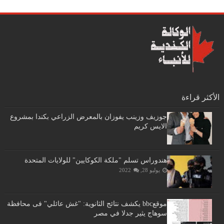
الأكثر قراءة
جوزيف وزينب يفوزان بالمعرض الزراعي بكندا بمشروع
الايس كريم
هندوراس تسلم "ملكة الكوكايين" للولايات المتحدة
يوليو 28, 2022
موقعbbc يكشف نتائج الثانوية: "غش عائلي" فى محافظة
سوهاج يثير جدلا في مصر