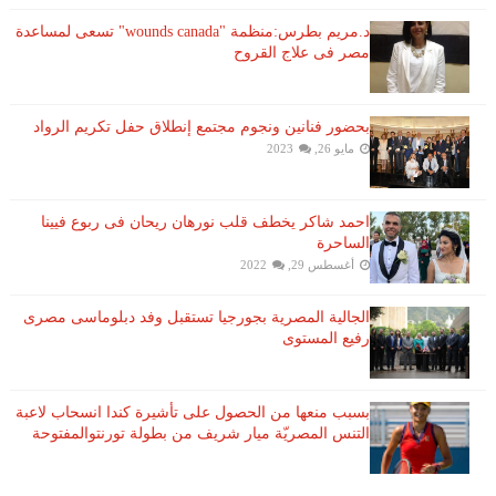
د.مريم بطرس:منظمة "wounds canada" تسعى لمساعدة
مصر فى علاج القروح
بحضور فنانين ونجوم مجتمع إنطلاق حفل تكريم الرواد
مايو 26, 2023
احمد شاكر يخطف قلب نورهان ريحان فى ربوع فيينا
الساحرة
أغسطس 29, 2022
الجالية المصرية بجورجيا تستقبل وفد دبلوماسى مصرى
رفيع المستوى
بسبب منعها من الحصول على تأشيرة كندا انسحاب لاعبة ​
التنس​ المصريّة ​ميار شريف​ من بطولة ​تورنتو​المفتوحة