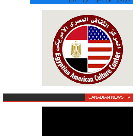
13°
+
15°
+
18°
+
19°
+
20°
+
21°
+
CANADIAN NEWS TV