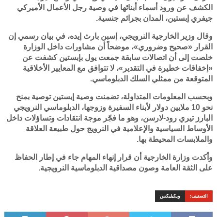
الكشف عن ورود أسماء أبنائها في وصية رجل الأعمال الأميركي
جيفري إبستين، المدان بجرائم جنسية.
وقال وزير الخارجية النرويجي، إسبن بارث إيده، في بيان رسمي إن
القرار «صحيح وضروري»، موضحاً أن مشاورات داخل الوزارة
خلصت إلى أن اتصالات سابقة جمعت يول بإبستين كشفت عن
«إخفاقات خطيرة في التقدير»، لا تتوافق مع المعايير الأخلاقية
المتوقعة من ممثلي السلك الدبلوماسي.
وبحسب المعلومات المتداولة، تضمنت وصية إبستين توصية بمنح
نحو 10 ملايين دولار لأبناء السفيرة وزوجها، الدبلوماسي النرويجي
البارز تيري رود-لارسن، وهو ما فجّر موجة انتقادات وتساؤلات داخل
الأوساط السياسية والإعلامية في النرويج حول طبيعة العلاقة
والملابسات المحيطة بها.
وأكدت وزارة الخارجية أن قرار إنهاء المهام جاء في إطار الحفاظ
على الثقة العامة وصون مصداقية الدبلوماسية النرويجية.
التصنيف:
ويكيليكس