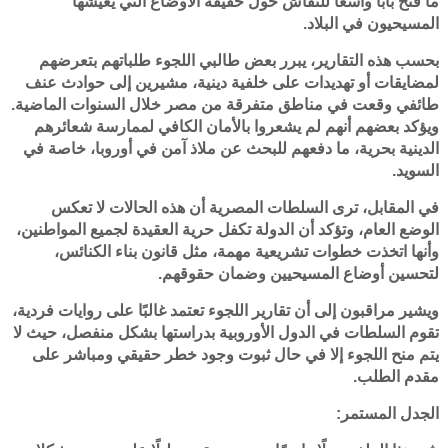
ما فتح بابًا واسعًا للنقاش حول حقيقة الأوضاع التي يعيشها
المسيحيون في البلاد.
بحسب هذه التقارير، يبرر بعض طالبي اللجوء طلباتهم بتعرضهم
لمضايقات أو تهديدات على خلفية دينية، مشيرين إلى حوادث عنف
طائفي وقعت في مناطق متفرقة من مصر خلال السنوات الماضية.
ويؤكد بعضهم أنهم لم يشعروا بالأمان الكافي لممارسة شعائرهم
الدينية بحرية، ما دفعهم للبحث عن ملاذ آمن في أوروبا، خاصة في
السويد.
في المقابل، ترى السلطات المصرية أن هذه الحالات لا تعكس
الوضع العام، وتؤكد أن الدولة تكفل حرية العقيدة لجميع المواطنين،
وأنها اتخذت خطوات تشريعية مهمة، مثل قانون بناء الكنائس،
لتحسين أوضاع المسيحيين وضمان حقوقهم.
ويشير مراقبون إلى أن تقارير اللجوء تعتمد غالبًا على روايات فردية،
تقوم السلطات في الدول الأوروبية بدراستها بشكل منفصل، حيث لا
يتم منح اللجوء إلا في حال ثبوت وجود خطر حقيقي ومباشر على
مقدم الطلب.
الجدل المستمر: