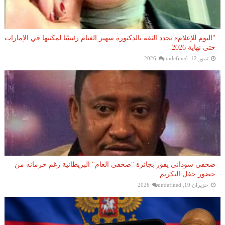
"اليوم للإعلام» تجدد الثقة بالدكتورة سهير الغنام رئيسًا لمكتبها في الإمارات
حتى نهاية 2026
تموز 12, 2026
undefined
صحفي سوداني يفوز بجائزة "صحفي العام" البريطانية رغم حرمانه من
حضور حفل التكريم
حزيران 19, 2026
undefined