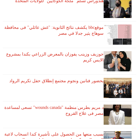
هندوراس تسلم "ملكة الكوكايين" للولايات المتحدة
موقعbbc يكشف نتائج الثانوية: "غش عائلي" فى محافظة
سوهاج يثير جدلا في مصر
جوزيف وزينب يفوزان بالمعرض الزراعي بكندا بمشروع
الايس كريم
بحضور فنانين ونجوم مجتمع إنطلاق حفل تكريم الرواد
د.مريم بطرس:منظمة "wounds canada" تسعى لمساعدة
مصر فى علاج القروح
بسبب منعها من الحصول على تأشيرة كندا انسحاب لاعبة ​