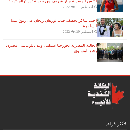
التنس​ المصريّة ​ميار شريف​ من بطولة ​تورنتو​المفتوحة
أغسطس 11, 2022
احمد شاكر يخطف قلب نورهان ريحان فى ربوع فيينا
الساحرة
أغسطس 29, 2022
الجالية المصرية بجورجيا تستقبل وفد دبلوماسى مصرى
رفيع المستوى
الأكثر قراءة