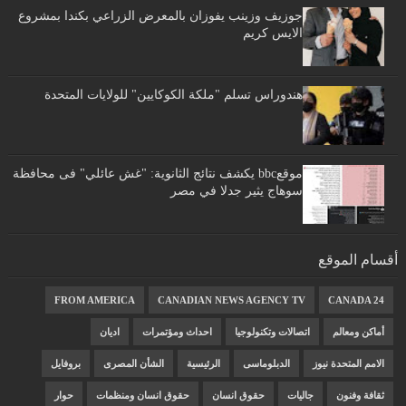
جوزيف وزينب يفوزان بالمعرض الزراعي بكندا بمشروع
الايس كريم
هندوراس تسلم "ملكة الكوكايين" للولايات المتحدة
موقعbbc يكشف نتائج الثانوية: "غش عائلي" فى محافظة
سوهاج يثير جدلا في مصر
أقسام الموقع
FROM AMERICA
CANADIAN NEWS AGENCY TV
CANADA 24
أماكن ومعالم
اتصالات وتكنولوجيا
احداث ومؤتمرات
اديان
الامم المتحدة نيوز
الدبلوماسى
الرئيسية
الشأن المصرى
بروفايل
ثقافة وفنون
جاليات
حقوق انسان
حقوق انسان ومنظمات
حوار