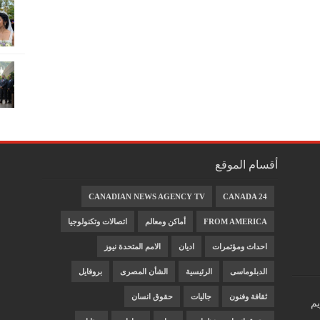
أقسام الموقع
CANADIAN NEWS AGENCY TV
CANADA 24
FROM AMERICA
أماكن ومعالم
اتصالات وتكنولوجيا
احداث ومؤتمرات
اديان
الامم المتحدة نيوز
الدبلوماسى
الرئيسية
الشأن المصرى
بروفايل
ثقافة وفنون
جاليات
حقوق انسان
يم