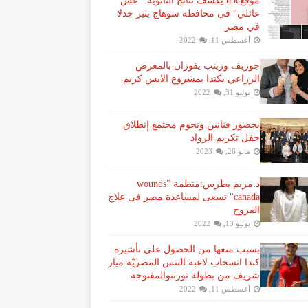
موقعbbc يكشف نتائج الثانوية: "غش
عائلي" فى محافظة سوهاج يثير جدلا
في مصر
أغسطس 11, 2022
جوزيف وزينب يفوزان بالمعرض
الزراعي بكندا بمشروع الايس كريم
يوليو 31, 2022
بحضور فنانين ونجوم مجتمع إنطلاق
حفل تكريم الرواد
مايو 26, 2023
د.مريم بطرس:منظمة "wounds
canada" تسعى لمساعدة مصر فى علاج
القروح
يونيو 13, 2022
بسبب منعها من الحصول على تأشيرة
كندا انسحاب لاعبة ​التنس​ المصريّة ​ميار
شريف​ من بطولة ​تورنتو​المفتوحة
أغسطس 11, 2022