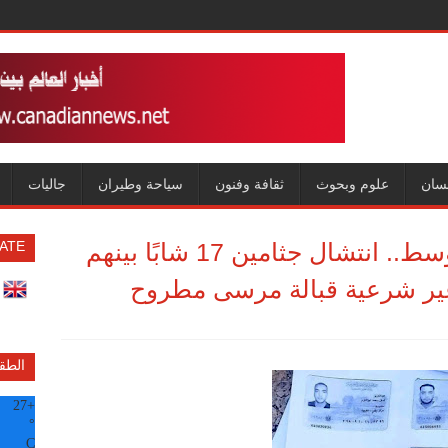
سان
علوم وبحوث
ثقافة وفنون
سياحة وطيران
جاليات
مأساة جديدة في عرض المتوسط.. انتشال جثامين 17 شابًا بينهم
ATE
غير شرعية قبالة مرسى مطروح
الطق
27
+
°
C