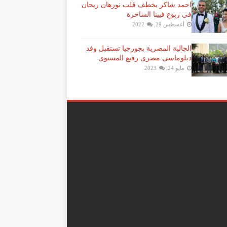
احمد شاكر يخطف قلب نورهان ريحان
فى ربوع فيينا الساحرة
أغسطس 29, 2022
الجالية المصرية بجورجيا تستقبل وفد
دبلوماسى مصرى رفيع المستوى
مايو 24, 2023