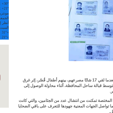
:
+
30°
:
+
21°
مونتري
الجمعة, 07
أنظر إل
السبت
31°
+
21°
+
شهدت سواحل محافظة حادثًا مأساويًا جديدًا، بعدما لقي 17 شابًا مصرعهم، بينهم أطفال قُصّر، إثر غرق
توسط قبالة ساحل المحافظة، أثناء محاولة الوصول إلى
.
 المختصة تمكنت من انتشال عدد من الجثامين، والتي كانت
يما تواصل الجهات المعنية جهودها للتعرف على باقي الضحايا
ل.