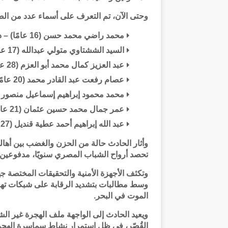
وحتى الآن، تم التعرف على أسماء عدد من الض
محمد راضي محمد حسن (16 عامًا) – دمنهور، البحيرة
السيد الششتاوي متولي عبدالله (17 عامًا) – سمنود، الغربية
عبد العزيز كمال محمد أبو العزم (28 عامًا) – زفتى، الغربية
عصام رفعت عبد القادر محمد (20 عامًا) – سوالم أبنوب، أسيوط
محمد محمود إبراهيم إسماعيل منصور (17 عامًا) – السنبلاوين، الدقهلي
عمر جمال محمد حسين عثمان (21 عامًا) – القناطر الخيرية، القليوبية
عبد الله إبراهيم أحمد عطية قنديل (27 عامًا) – إمبابة، الجيزة
وأثار الحادث حالة من الحزن والغضب بين أهال
تحصد أرواح الشباب المصري سنويًا، مدفوعين 
وتكثف الأجهزة الأمنية والتحقيقات المختصة ج
وسط مطالبات بتشديد الرقابة على شبكات ته
الموت في البحر.
ويعيد الحادث إلى الواجهة ملف الهجرة غير ال
القُصّر، في ظل استمرار نشاط سماسرة الهجرة