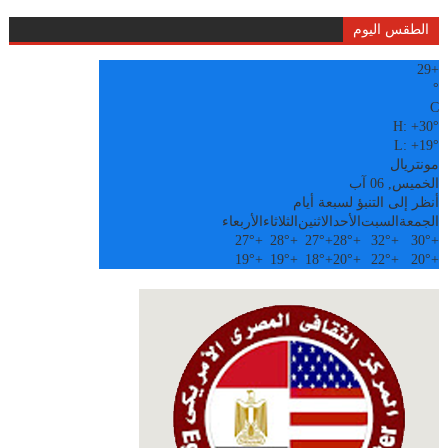
الطقس اليوم
29
+
°
C
H:
+
30°
L:
+
19°
مونتريال
الخميس, 06 آب
أنظر إلى التنبؤ لسبعة أيام
الجمعة
السبت
الأحد
الاثنين
الثلاثاء
الأربعاء
27°
+
28°
+
27°
+
28°
+
32°
+
30°
+
19°
+
19°
+
18°
+
20°
+
22°
+
20°
+