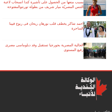
بسبب منعها من الحصول على تأشيرة كندا انسحاب لاعبة ​
التنس​ المصريّة ​ميار شريف​ من بطولة ​تورنتو​المفتوحة
احمد شاكر يخطف قلب نورهان ريحان فى ربوع فيينا
الساحرة
الجالية المصرية بجورجيا تستقبل وفد دبلوماسى مصرى
رفيع المستوى