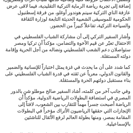
إضافة إلى تجربة رياضة الرماية التركية التقليدية، فيما لاقى عرض
عازفة الناي التركية سينم هوندور أوغلو، من فرقة إسطنبول
الحكومية للموسيقى الشعبية الحديثة التابعة لوزارة الثقافة
والسياحة التركية، تفاعلاً كبيراً من الحضور.
وأشار السفير التركي إلى أن مشاركة الشباب الفلسطيني في
الاحتفال تعبّر عن قيم الأخوة والتضامن، مؤكداً أن تركيا ومصر
ستواصلان دعم الشعب الفلسطيني ونضاله من أجل الحرية وإقامة
دولته المستقلة.
كما شدد على أن ما يحدث في غزة يمثل اختباراً للإنسانية والضمير
والقانون الدولي، معرباً عن ثقته في قدرة الشباب الفلسطيني على
بناء مستقبل دولتهم الحرة والمستقلة.
وفي جانب آخر من كلمته، أشاد السفير صالح موطلو شن بالدور
المصري في استضافة البطولات الرياضية الدولية، مؤكداً أن
الرياضة أصبحت جسراً مهماً للتقارب بين الشعوب، لافتاً إلى
الإنجازات التي حققها الرياضيون الأتراك مؤخراً في البطولات
المقامة بمصر، ومنها بطولة العالم لرفع الأثقال للناشئين
بالإسماعيلية.