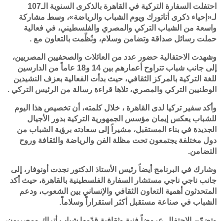
احتفلت السفارة التركية في القاهرة بالذكرى السنوية الـ107
لـ«إحياء ذكرى أتاتورك ويوم الشباب والرياضة»، وسط مشاركة
واسعة من الشباب التركي والمصري والفلسطيني، في فعالية
حملت رسائل صداقة وتضامن وسلام، ونُظّمت بالتعاون مع .
وشهدت الاحتفالية حضور عدد من العائلات والصحفيين المصريين،
إلى جانب شباب تتراوح أعمارهم بين 14 و18 عاماً من الدارسين
للغة التركية بالمركز الثقافي، حيث بدأت الفعالية بعزف النشيدين
الوطنيين التركي والمصري، تلاها قراءة رسالة من الرئيس التركي .
وأكد سفير تركيا لدى القاهرة ، خلال كلمته، أن تخصيص هذا اليوم
للشباب يعكس إيمان مؤسس الجمهورية التركية بدور الأجيال
الجديدة في بناء المستقبل، مشيراً إلى سعادته برؤية الشباب من
دول مختلفة يجتمعون تحت مظلة الفن والرياضة والثقافة وروح
التضامن.
وشارك في البرنامج أيضاً رئيس الأستاذ الدكتور نجدت أونوفار، إلى
جانب ناجي ناجي مستشار السفارة الفلسطينية بالقاهرة، حيث أكد
المتحدثون أهمية التعاون الثقافي والإنساني بين الشعوب، ودعم
الشباب في صناعة مستقبل أكثر استقراراً وسلاماً.
وتضمّن الاحتفال عروضاً فنية وثقافية قدّمها شباب أتراك ومصريون،