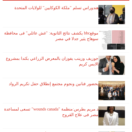
هندوراس تسلم "ملكة الكوكايين" للولايات المتحدة
موقعbbc يكشف نتائج الثانوية: "غش عائلي" فى محافظة
سوهاج يثير جدلا في مصر
جوزيف وزينب يفوزان بالمعرض الزراعي بكندا بمشروع
الايس كريم
بحضور فنانين ونجوم مجتمع إنطلاق حفل تكريم الرواد
د.مريم بطرس:منظمة "wounds canada" تسعى لمساعدة
مصر فى علاج القروح