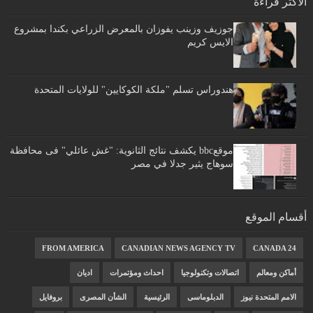
الأكثر قراءة
جوزيف وزينب يفوزان بالمعرض الزراعي بكندا بمشروع
الايس كريم
هندوراس تسلم "ملكة الكوكايين" للولايات المتحدة
موقعbbc يكشف نتائج الثانوية: "غش عائلي" فى محافظة
سوهاج يثير جدلا في مصر
أقسام الموقع
FROM AMERICA
CANADIAN NEWS AGENCY TV
CANADA 24
أماكن ومعالم
اتصالات وتكنولوجيا
احداث ومؤتمرات
اديان
الامم المتحدة نيوز
الدبلوماسى
الرئيسية
الشأن المصرى
بروفايل