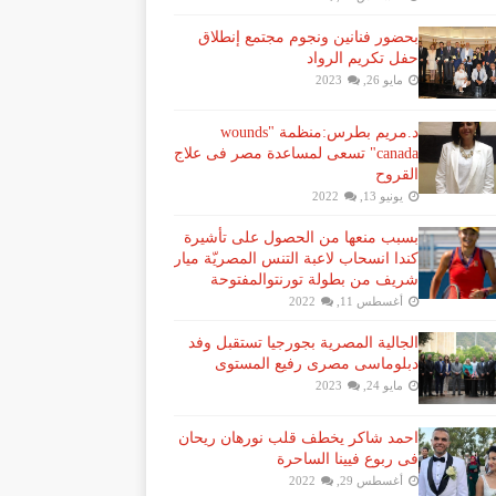
بحضور فنانين ونجوم مجتمع إنطلاق
حفل تكريم الرواد
مايو 26, 2023
د.مريم بطرس:منظمة "wounds
canada" تسعى لمساعدة مصر فى علاج
القروح
يونيو 13, 2022
بسبب منعها من الحصول على تأشيرة
كندا انسحاب لاعبة ​التنس​ المصريّة ​ميار
شريف​ من بطولة ​تورنتو​المفتوحة
أغسطس 11, 2022
الجالية المصرية بجورجيا تستقبل وفد
دبلوماسى مصرى رفيع المستوى
مايو 24, 2023
احمد شاكر يخطف قلب نورهان ريحان
فى ربوع فيينا الساحرة
أغسطس 29, 2022