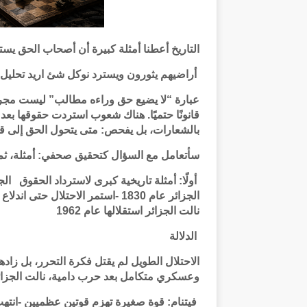
التاريخ أعطنا أمثلة كبيرة أن أصحاب الحق يس
أراضيهم يثورون ويسترد نوكل شئ اريد تحليل 
عبارة “لا يضيع حق وراءه مطالب” ليست مجر
قانونًا حتميًا. هناك شعوب استردت حقوقها بعد 
بالشعارات، بل يفحص: متى يتحول الحق إلى ق
سأتعامل مع السؤال كتحقيق صحفي: أمثلة، ثم 
الجزائر عام 1830 -استمر الاحتلال 
نالت الجزائر استقلالها عام 1962
الدلالة
الاحتلال الطويل لم يقتل فكرة التحرر، بل زا
وعسكري متكامل بعد حرب دامية، نالت الجزائر اس
فيتنام: قوة صغيرة تهزم قوتين عظميين -انتهت