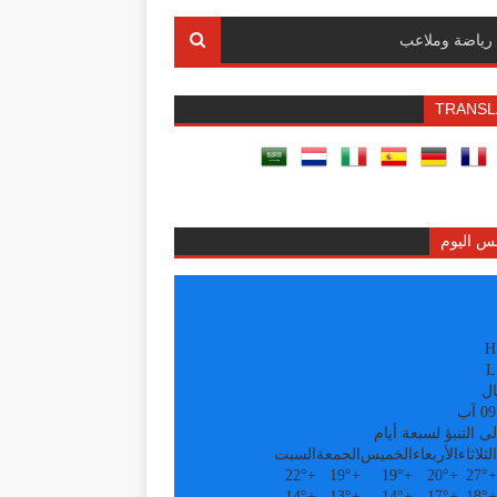
رياضة وملاعب
TRANSL
س اليوم
H
L
ال
ى التنبؤ لسبعة أيام
الثلاثاء
الأربعاء
الخميس
الجمعة
السبت
22°
+
19°
+
19°
+
20°
+
27°
+
14°
+
13°
+
14°
+
17°
+
18°
+