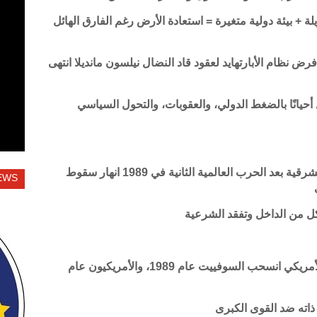
 + بيئة دولية متغيرة = استعادة الأرض رغم الفارق الهائل
نظام الأبارتهايد لعقود قاد النضال نيلسون مانديلا انتهى
ل أحيانًا بالضغط الدولي، والعقوبات، والتحول السياسي
سيطر الاتحاد السوفيتي على دول أوروبا الشرقية بعد الحرب العالمية الثانية في 1989 انهار سقوط
EWS
تآكل من الداخل وتفقد الشرعية
واجهت أفغانستان الاحتلال السوفيتي ثم الأمريكي انسحب السوفييت عام 1989، والأمريكيون عام
ذاته ضد القوى الكبرى