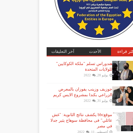
كثر قراءة
الأحدث
آخر التعليقات
هندوراس تسلم "ملكة الكوكايين"
للولايات المتحدة
يوليو 28, 2022
جوزيف وزينب يفوزان بالمعرض
الزراعي بكندا بمشروع الايس كريم
يوليو 31, 2022
موقعbbc يكشف نتائج الثانوية: "غش
عائلي" فى محافظة سوهاج يثير جدلا
في مصر
أغسطس 11, 2022