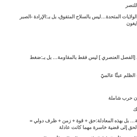
للنصر
الولايات المتحدة…ليس بالسلاح المتفوق، بل بـ:الإرادة -الصبر
يغون
ايد [الفصل العنصري ] ليس فقط بالمقاومة… بل بـ:ضغط
ظلم عبئًا عالميً
دون حرب شاملة
ك
عاطفة… بل بهذه المعادلة:حق + قوة + زمن + ظرف دولي =
الحق إلى قضية خاسرة مهما كانت عادلة