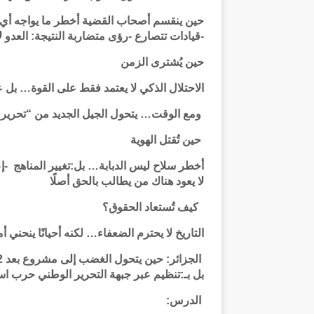
حين ينقسم أصحاب القضية أخطر ما يواجه أي ح
-قيادات تتصارع -رؤى متضاربة النتيجة: العدو 
حين يُشترى الزمن
الاحتلال الذكي لا يعتمد فقط على القوة… بل 
ومع الوقت… يتحول الجيل الجديد من “تحرير ا
حين تُقتل الهوية
أخطر سلاح ليس الدبابة… بل:تغيير المناهج -إعا
لا يعود هناك من يطالب بالحق أصلًا
كيف تُستعاد الحقوق؟
التاريخ لا يحترم الضعفاء… لكنه أحيانًا ينحني 
بل بـ:تنظيم عبر جبهة التحرير الوطني حرب است
الدرس: