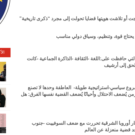
جت أو تلاشت هويتها قضايا تحولت إلى مجرد “ذكرى تاريخية”
يحتاج قوة، وتنظيم، وسياق دولي مناسب
الأ
ي حافظت على:اللغة -الثقافة -الذاكرة الجماعية -كانت
الحق إلى أرشيف
شروع سياسي-استراتيجية طويلة- العاطفة وحدها لا تصنع
لزمن يُضعف الاحتلال وأحيانًا يُضعف القضية نفسها الفرق: هل
ر أوروبا الشرقية تحررت مع ضعف السوفييت -جنوب
 قضية منعزلة عن العالم