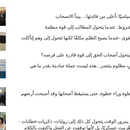
اسيًا -أعلى من فائدتها… يبدأ الانسحاب
روط: عندما يتحول المطالب إلى قوة منظمة
لقوى -عندما يصبح الظلم مكلفًا لكنها تتحول إلى وهم إتآكلت
يتحول أصحاب الحق إلى قوة قادرة على فرضه؟
 مظلوم ينتصر…هذه ليست جملة صادمة بقدر ما هي
 خطوة وراء خطوة، حتى يستيقظ أصحابها وقد أصبحت أرضهم
 بمرور الوقت يتحول كل ذلك إلى:روايات- ذكريات-خطابات -
مت عسكريًا، بل لأنها توقفت عن الفعل واكتفت بالكلام