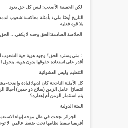
لكن الحقيقة الأصعب: ليس كل حق يعود
التاريخ أيضًا مليء بأمثلة معاكسة:شعوب اندم
بلا قوة فعلية
الخلاصة الصادمة:الحق وحده لا يكفي… الحق 
: متى يسترد الحق؟ وجود هوية حية الشعوب الت
أقدر على استعادة حقوقها بدون هوية، يتحول 
التنظيم وليس العشوائية
كل الأمثلة الناجحة كان لديها:قيادة واضحة-م
انتصارًا عامل الزمن (سلاح ذو حدين) أحيانًا ا
يتم استثمار الزمن أم إهداره؟
البيئة الدولية
الجزائر نجحت في ظل موجة إنهاء الاستعما
أفريقيا سقط نظامها تحت ضغط عالمي لا توجد