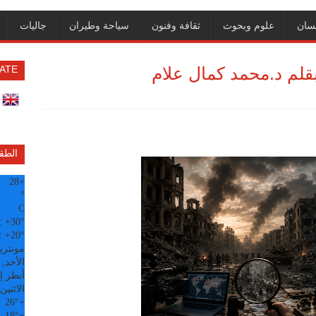
سان
علوم وبحوث
ثقافة وفنون
سياحة وطيران
جاليات
قلم د.محمد كمال علام
ATE
الطق
28
+
°
C
:
+
30°
:
+
20°
مونتري
الأحد, 09 آب
أنظر إل
الاثنين
26°
+
18°
+