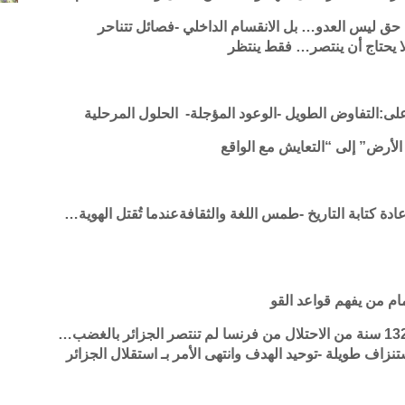
ق ليس العدو… بل الانقسام الداخلي -فصائل تتناحر
لا يحتاج أن ينتصر… فقط ينتظر
على:التفاوض الطويل -الوعود المؤجلة- الحلول المرحلية
لأرض” إلى “التعايش مع الواقع
دة كتابة التاريخ -طمس اللغة والثقافةعندما تُقتل الهوية…
أمام من يفهم قواعد القو
الجزائر: حين يتحول الغضب إلى مشروع بعد 132 سنة من الاحتلال من فرنسا لم تنتصر الجزائر بالغضب…
نزاف طويلة -توحيد الهدف وانتهى الأمر بـ استقلال الجزائر