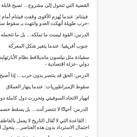
القضية التي تتحول إلى مشروع… تصبح قابلة 
فيتنام: عندما يُهزم الأقوى وقفت فيتنام أمام 
-حرب طويلة أنهكت العدو وانتهت بـ سقوط سا
الدرس: القوة ليست ما تملكه… بل ما تتحمله
جنوب أفريقيا: عندما يتغير شكل المعركة
سقيادة مثل نيلسون مانديلاقط نظام الأبارته
دولي -عزلة اقتصادية -
الدرس: الحق قد ينتصر بدون حرب… إذا أصبح ال
سقوط الإمبراطوريات: عندما ينهار العملاق
انهيار الاتحاد السوفيتي وتحررت دول كاملة 
الدرس: أحيانًا لا تنتصر أنت… بل يسقط خصم
: القاعدة التي لا تُقال التاريخ لا يعمل بال
احتمال الاسترداد بدون هذه العناصر… يتحول 