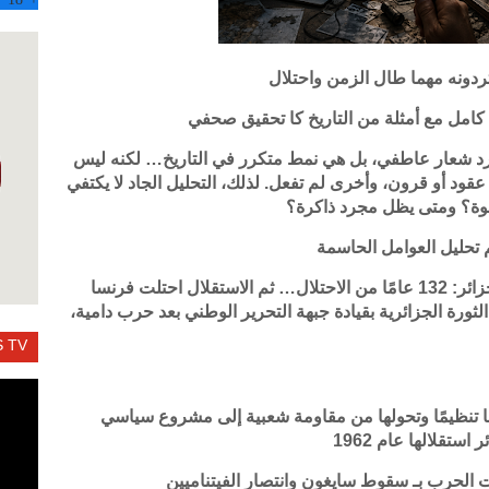
تردونه مهما طال الزمن واحتلال
كامل مع أمثلة من التاريخ كا تحقيق صحفي
د شعار عاطفي، بل هي نمط متكرر في التاريخ… لكنه ليس
عقود أو قرون، وأخرى لم تفعل. لذلك، التحليل الجاد لا يكتفي
وة؟ ومتى يظل مجرد ذاكرة؟
تحليل العوامل الحاسمة
أولًا: أمثلة تاريخية كبرى لاسترداد الحقوق الجزائر: 132 عامًا من الاحتلال… ثم الاستقلال احتلت فرنسا
حتى اندلاع الثورة الجزائرية بقيادة جبهة التحرير الوطني بعد حرب دامية،
 TV
دها تنظيمًا وتحولها من مقاومة شعبية إلى مشروع سياسي
تقلالها عام 1962
 الحرب بـ سقوط سايغون وانتصار الفيتناميين