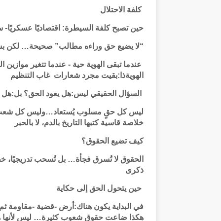
كلفة الاحتلال
حين تصبح كلفة السيطرة: اقتصاديًا عسكريًا- سي
“لا يضيع حق وراءه مطالب” صحيحة… لكن بش
عندما تبقى الهوية حية - عندما تتغير موازين ا
الهويةذا:بقيت مجرد شعارات غاب التنظيم
السؤال الحقيقي ليس:هل يعود الحق؟ بل:هل 
ليس كل حقٍ مسلوب يُستعاد…وليس كل شعبٍ
خلاصة قاسية كتبها التاريخ بالدم، لا بالحبر
كيف تضيع الحقوق؟
الحقوق لا تُسرق فجأة… بل تُسحب تدريجيًا،
ذكرى
حين يتحول الحق إلى حكاية
في البداية يكون هناك:أرض -قضية -مقاومة ثم
هكذا ضاعت حقوق شعوب كثيرة… ليس لأنها هُز