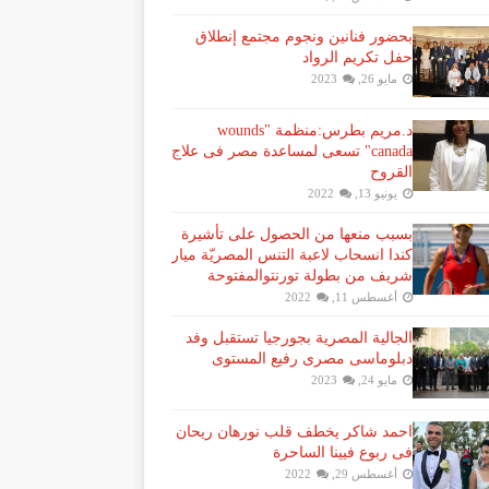
بحضور فنانين ونجوم مجتمع إنطلاق
حفل تكريم الرواد
مايو 26, 2023
د.مريم بطرس:منظمة "wounds
canada" تسعى لمساعدة مصر فى علاج
القروح
يونيو 13, 2022
بسبب منعها من الحصول على تأشيرة
كندا انسحاب لاعبة ​التنس​ المصريّة ​ميار
شريف​ من بطولة ​تورنتو​المفتوحة
أغسطس 11, 2022
الجالية المصرية بجورجيا تستقبل وفد
دبلوماسى مصرى رفيع المستوى
مايو 24, 2023
احمد شاكر يخطف قلب نورهان ريحان
فى ربوع فيينا الساحرة
أغسطس 29, 2022