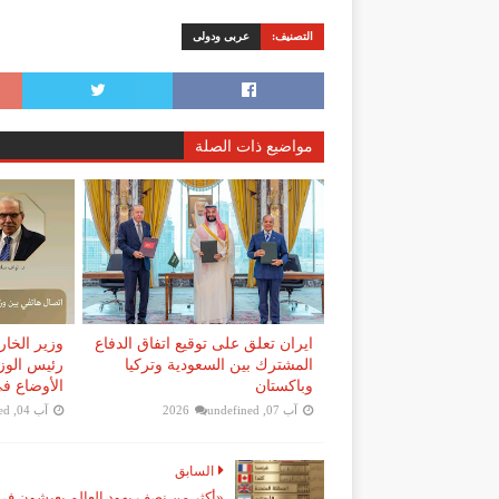
التصنيف:
عربى ودولى
مواضيع ذات الصلة
ايران تعلق على توقيع اتفاق الدفاع
وزير الخا
المشترك بين السعودية وتركيا
رئيس الوزر
وباكستان
الأوضاع في
آب 07, 2026
undefined
آب 04, 2026
ed
السابق
«أكثر من نصف يهود العالم يعيشون في