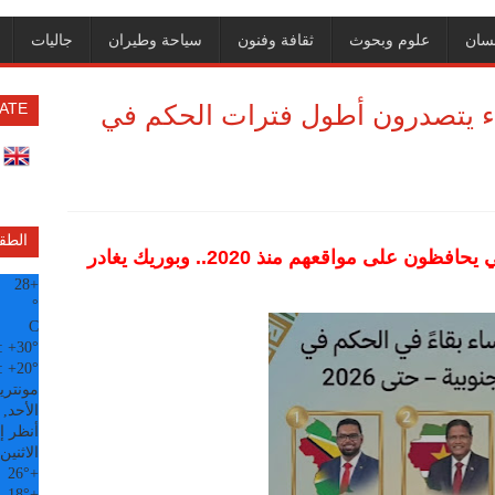
سان
علوم وبحوث
ثقافة وفنون
سياحة وطيران
جاليات
في القمة.. 3 رؤساء يتصدرون أطول فترات الحكم في
ATE
الطق
عرفان علي وتشان ساتتوي ولويس آرسي يحافظون على مواقعهم منذ 2020.. وبوريك يغادر
28
+
°
C
:
+
30°
:
+
20°
مونتري
الأحد, 09 آب
أنظر إل
الاثنين
26°
+
18°
+