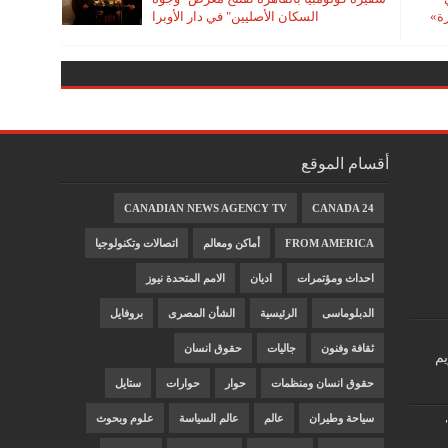
رة»
السكان الأصليين" في دار الأوبرا
أقسام الموقع
CANADIAN NEWS AGENCY TV
CANADA 24
FROM AMERICA
أماكن ومعالم
اتصالات وتكنولوجيا
احداث ومؤتمرات
اديان
الامم المتحدة نيوز
الدبلوماسى
الرئيسية
الشأن المصرى
بروفايل
ثقافة وفنون
جاليات
حقوق انسان
يم
حقوق انسان ومنظمات
حوار
حوارات
ستايل
سياحة وطيران
عالم
عالم السياسة
علوم وبحوث