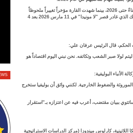
ويأتي هؤلاء في مقدمة قائمة أطول الرؤساء بقاءً حتى 2026، بينما شهدت القارة مؤخراً تغييراً ملحوظاً
بانسحاب الرئيس التشيلي السابق غابرييل بوريك الذي غادر قصر "لا مونيدا" في 11 مارس 2026 بعد 4
تم لولا صبر الشعب وتكاتفه. نحن نبني اليوم اقتصاداً هو
 الأنباء البوليفية:
EWS
الموروثة والضغوط الخارجية. لكنني واثق أن بوليفيا ستخرج
تتوي ببيان مقتضب، أعرب فيه عن اعتزازه بـ"استقرار
لاتينية، كارلوس ميندوزا (مركز الدراسات الاستراتيجية