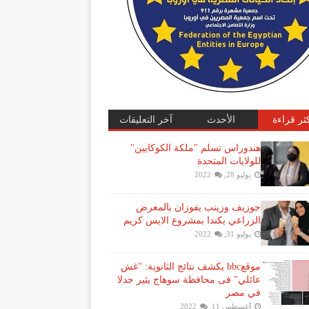
كثر قراءة
الأحدث
آخر التعليقات
هندوراس تسلم "ملكة الكوكايين"
للولايات المتحدة
يوليو 28, 2022
جوزيف وزينب يفوزان بالمعرض
الزراعي بكندا بمشروع الايس كريم
يوليو 31, 2022
موقعbbc يكشف نتائج الثانوية: "غش
عائلي" فى محافظة سوهاج يثير جدلا
في مصر
أغسطس 11, 2022