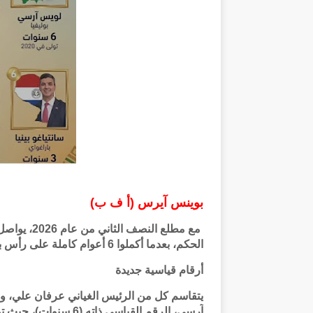
بوينس آيرس (أ ف ب)
مع مطلع الن
الحكم، بعدما أكملوا 6 أعوام كاملة على رأس بلدانهم، وسط مشهد سياسي متغير في القارة.
أرقام قياسية جديدة
يتقاسم كل من الرئيس الغياني عرفان علي، ون
آرسي، الرقم القياسي ذاته (6 سنوات)، حيث تولوا جميعاً مهام مناصبهم في عام 2020.