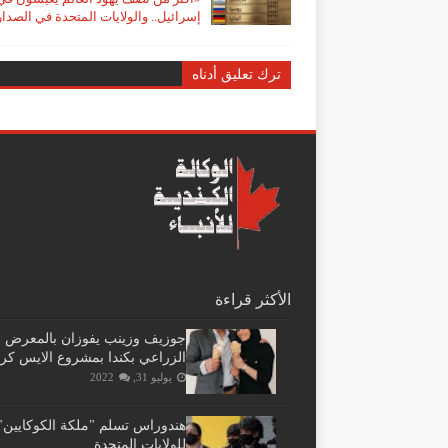
إسرائيل.. والولايات المتحدة في الصدا
ترك تعليق أدناه
الأكثر قراءة
جوزيف وزينب يفوزان بالمعرض
الزراعي بكندا بمشروع الايس كر
يوليو 31, 2022
هندوراس تسلم "ملكة الكوكايين"
للولايات المتحدة