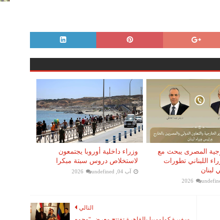
رجية المصرى يبحث مع
وزراء داخلية أوروبا يجتمعون
اء اللبناني تطورات
لاستخلاص دروس سبتة مبكرا
 لبنان
آب 04, 2026
undefined
undefin
التالي
سفيرة كولومبيا بالقاهرة تفتتح معرض "وجوه