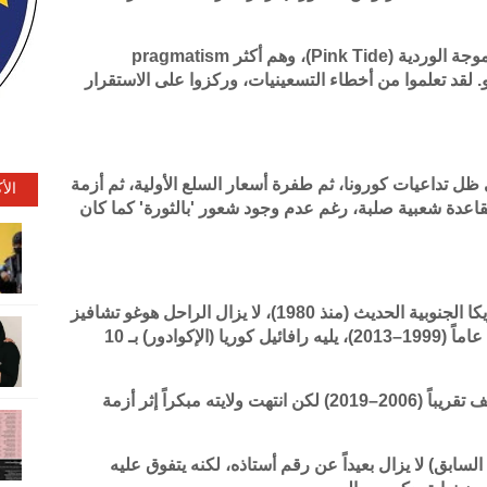
"هؤلاء القادة الثلاثة يمثلون الجيل الثاني من الموجة الوردية (Pink Tide)، وهم أكثر pragmatism
. لقد تعلموا من أخطاء التسعينيات، وركزوا على الاستقرار
ل تداعيات كورونا، ثم طفرة أسعار السلع الأولية، ثم أزمة
الأ
م يتمتعون بقاعدة شعبية صلبة، رغم عدم وجود شعور 'بالثورة' كما كان
بالمقارنة مع أطول الرؤساء بقاءً في تاريخ أمريكا الجنوبية الحديث (منذ 1980)، لا يزال الراحل هوغو تشافيز
(فنزويلا) يحتفظ بالرقم القياسي المطلق بـ 14 عاماً (1999–2013)، يليه رافائيل كوريا (الإكوادور) بـ 10
أما إيفو موراليس (بوليفيا) فحكم 13 عاماً ونصف تقريباً (2006–2019) لكن انتهت ولايته مبكراً إثر أزمة
لسابق) لا يزال بعيداً عن رقم أستاذه، لكنه يتفوق عليه