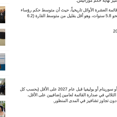
 ميز نهاية حكم موراليس.
لم يدخل حتى قائمة العشرة الأوائل تاريخياً، حيث أن متوسط حكم رؤساء
تشيلي منذ العودة للديمقراطية عام 1990 هو نحو 5.8 سنوات، وهو أقل بقليل من متوسط القارة (6.2
مع عدم وجود انتخابات رئاسية كبرى في غيانا أو سورينام أو بوليفيا قبل عام 2027 على الأقل (بحسب كل
الثلاثي في صدارة القائمة لعامين إضافيين على الأقل،
 دون تجاوز تشافيز في المدى المنظور.