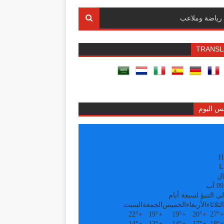
رياضة وملاعب
TRANSL
س اليوم
H
L
ال
ى التنبؤ لسبعة أيام
الثلاثاء
الأربعاء
الخميس
الجمعة
السبت
22°
+
19°
+
19°
+
20°
+
27°
+
14°
+
13°
+
14°
+
17°
+
18°
+