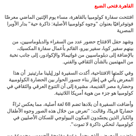
القاهرة.فتحى الضبع
افتتحت سفارة كولومبيا بالقاهرة، مساء يوم الإثنين الماضي معرضًا
فوتوغرافيًا بعنوان "وجوه كولومبيا الأصلية: ذاكرة حية" بدار الأوبرا
المصرية
وشهد حفل الافتتاح حضور عدد من السفراء والدبلوماسيين، من
بينهم سفير كوبا، سفير بيرو، القائم بأعمال سفارة المكسيك،
بالإضافة إلى دبلوماسيين من غواتيمالا والإكوادور، إلى جانب نخبة
من المهتمين بالشأن الثقافي والفني.
وفي كلمتها الافتتاحية، أكدت السفيرة لوز إيلينا مارتينيز أن هذا
المعرض يأتي في إطار بناء جسور الحوار بين الحضارة الكولومبية
وحضارة مصر القديمة، مشيرة إلى أن التنوع العرقي والثقافي في
كولومبيا هو جزء من هوية أمريكا اللاتينية.
وأضافت السفيرة أن بلادها تضم 68 لغة أصلية، مما يعكس ثراءً
حضاريًا فريدًا، وقالت: "نعرض من خلال هذه الصور وجوه الأطفال
والكبار الذين يجسّدون المكون البيولوجي للسكان الأصليين في
كولومبيا، لنحكي ذاكرة لا تموت".
وتضمن المعرض، الذي يحمل دعوة مفتوحة للجمهور، مجموعة من