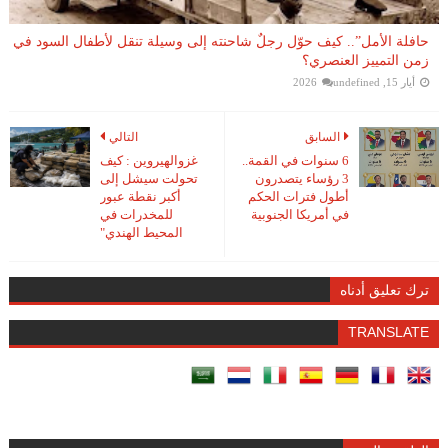
حافلة الأمل”.. كيف حوّل رجلٌ شاحنته إلى وسيلة تنقل لأطفال السود في
زمن التمييز العنصري؟
أيار 15, 2026
undefined
السابق
التالي
6 سنوات في القمة..
غزوالهيروين : كيف
3 رؤساء يتصدرون
تحولت سيشل إلى
أطول فترات الحكم
أكبر نقطة عبور
في أمريكا الجنوبية
للمخدرات في
المحيط الهندي"
ترك تعليق أدناه
TRANSLATE