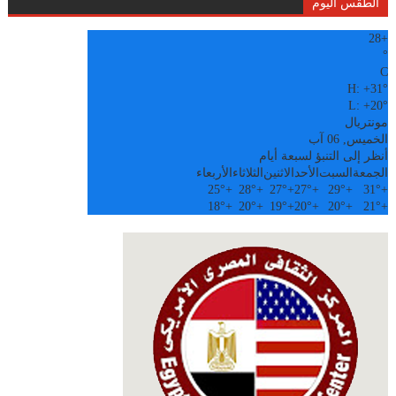
الطقس اليوم
28
+
°
C
H:
+
31°
L:
+
20°
مونتريال
الخميس, 06 آب
أنظر إلى التنبؤ لسبعة أيام
الجمعة
السبت
الأحد
الاثنين
الثلاثاء
الأربعاء
25°
+
28°
+
27°
+
27°
+
29°
+
31°
+
18°
+
20°
+
19°
+
20°
+
20°
+
21°
+