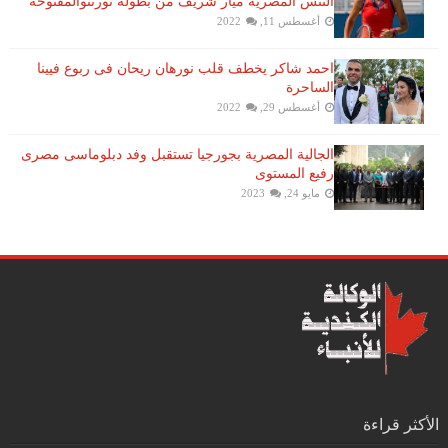
التنس​ المصريّة ​ميار شريف​ من بطولة ​تورنتو​المفتوحة
أغسطس 11, 2022
احمد شاكر يخطف قلب نورهان ريحان فى ربوع فيينا
الساحرة
أغسطس 29, 2022
الجالية المصرية بجورجيا تستقبل وفد دبلوماسى مصرى
رفيع المستوى
مايو 24, 2023
الأكثر قراءة