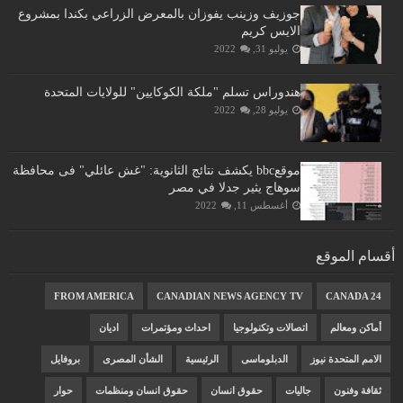
جوزيف وزينب يفوزان بالمعرض الزراعي بكندا بمشروع
الايس كريم
يوليو 31, 2022
هندوراس تسلم "ملكة الكوكايين" للولايات المتحدة
يوليو 28, 2022
موقعbbc يكشف نتائج الثانوية: "غش عائلي" فى محافظة
سوهاج يثير جدلا في مصر
أغسطس 11, 2022
أقسام الموقع
FROM AMERICA
CANADIAN NEWS AGENCY TV
CANADA 24
أماكن ومعالم
اتصالات وتكنولوجيا
احداث ومؤتمرات
اديان
الامم المتحدة نيوز
الدبلوماسى
الرئيسية
الشأن المصرى
بروفايل
ثقافة وفنون
جاليات
حقوق انسان
حقوق انسان ومنظمات
حوار