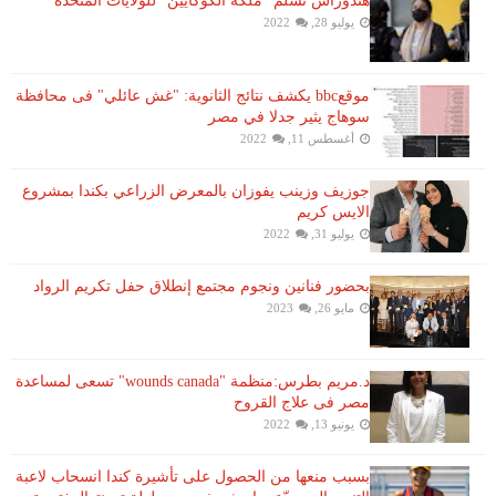
هندوراس تسلم "ملكة الكوكايين" للولايات المتحدة
يوليو 28, 2022
موقعbbc يكشف نتائج الثانوية: "غش عائلي" فى محافظة
سوهاج يثير جدلا في مصر
أغسطس 11, 2022
جوزيف وزينب يفوزان بالمعرض الزراعي بكندا بمشروع
الايس كريم
يوليو 31, 2022
بحضور فنانين ونجوم مجتمع إنطلاق حفل تكريم الرواد
مايو 26, 2023
د.مريم بطرس:منظمة "wounds canada" تسعى لمساعدة
مصر فى علاج القروح
يونيو 13, 2022
بسبب منعها من الحصول على تأشيرة كندا انسحاب لاعبة ​