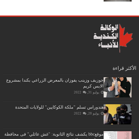
الأكثر قراءة
جوزيف وزينب يفوزان بالمعرض الزراعي بكندا بمشروع
الايس كريم
يوليو 31, 2022
هندوراس تسلم "ملكة الكوكايين" للولايات المتحدة
يوليو 28, 2022
موقعbbc يكشف نتائج الثانوية: "غش عائلي" فى محافظة