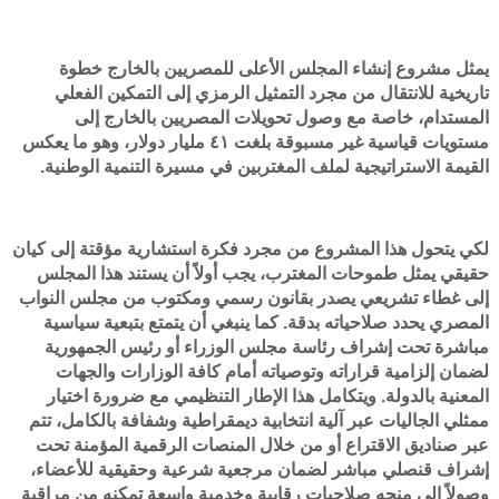
يمثل مشروع إنشاء المجلس الأعلى للمصريين بالخارج خطوة
تاريخية للانتقال من مجرد التمثيل الرمزي إلى التمكين الفعلي
المستدام، خاصة مع وصول تحويلات المصريين بالخارج إلى
مستويات قياسية غير مسبوقة بلغت ٤١ مليار دولار، وهو ما يعكس
القيمة الاستراتيجية لملف المغتربين في مسيرة التنمية الوطنية.
لكي يتحول هذا المشروع من مجرد فكرة استشارية مؤقتة إلى كيان
حقيقي يمثل طموحات المغترب، يجب أولاً أن يستند هذا المجلس
إلى غطاء تشريعي يصدر بقانون رسمي ومكتوب من مجلس النواب
المصري يحدد صلاحياته بدقة. كما ينبغي أن يتمتع بتبعية سياسية
مباشرة تحت إشراف رئاسة مجلس الوزراء أو رئيس الجمهورية
لضمان إلزامية قراراته وتوصياته أمام كافة الوزارات والجهات
المعنية بالدولة. ويتكامل هذا الإطار التنظيمي مع ضرورة اختيار
ممثلي الجاليات عبر آلية انتخابية ديمقراطية وشفافة بالكامل، تتم
عبر صناديق الاقتراع أو من خلال المنصات الرقمية المؤمنة تحت
إشراف قنصلي مباشر لضمان مرجعية شرعية وحقيقية للأعضاء،
وصولاً إلى منحه صلاحيات رقابية وخدمية واسعة تمكنه من مراقبة