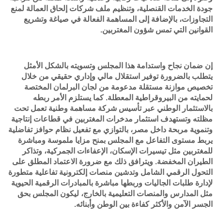
جودة الخدمات القنصلية، وتنظيم ملف شركات إلحاق العمالة لمنع
التجاوزات، بالإضافة إلى المساهمة الفعالة في صياغة وتشريع
القوانين التي تمس شؤون المغتربين.
إن ضمان نجاح واستدامة هذا المجلس وتسويته بالشكل الأمثل
يتطلب بالضرورة توفير استقلال مالي وإداري حقيقي من خلال
تخصيص موازنة مستقلة مدعومة من لجان البرلمان المختصة
لحمايته من البيروقراطية المعطلة. كما يستلزم الأمر ربطه
بالاستثمار الوطني عبر تأسيس شركة مساهمة وطنية تعمل تحت
مظلته وتستهدف استثمار مدخرات المغتربين في قطاعات إنتاجية
وتنموية مربحة داخل مصر، بالتوازي مع تفعيل نظام حوافز تفاضلية
يربط مستوى التفاعل مع المجلس بمنح مزايا ملموسة ومباشرة
للمغتربين مثل تيسيرات الإسكان، الإعفاءات الجمركية، وتذاكر
الطيران المخفضة. ويترافق ذلك مع ضرورة الاعتماد المطلق على
التحول الرقمي الشامل وتدشين منصات إلكترونية تفاعلية متطورة
لإدارة طلبات الجاليات وربطها مباشرة بالمبادرات الرقمية الحيوية
مثل المدارس والمنصات التعليمية بالخارج، ليكون المجلس بحق
الجسر الآمن والأكثر كفاءة بين الوطن وأبنائه.