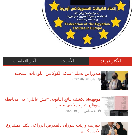
الأكثر قراءة
الأحدث
آخر التعليقات
هندوراس تسلم "ملكة الكوكايين" للولايات المتحدة
يوليو 28, 2022
موقعbbc يكشف نتائج الثانوية: "غش عائلي" فى محافظة
سوهاج يثير جدلا في مصر
أغسطس 11, 2022
جوزيف وزينب يفوزان بالمعرض الزراعي بكندا بمشروع
الايس كريم