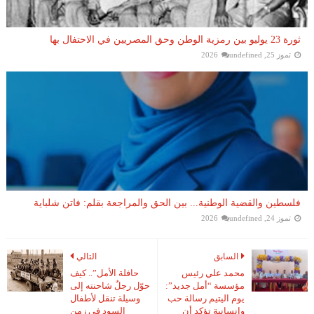
ثورة 23 يوليو بين رمزية الوطن وحق المصريين في الاحتفال بها
تموز 25, 2026
undefined
فلسطين والقضية الوطنية... بين الحق والمراجعة بقلم: فاتن شلباية
تموز 24, 2026
undefined
السابق
التالي
محمد علي رئيس
حافلة الأمل”.. كيف
مؤسسة “أمل جديد”:
حوّل رجلٌ شاحنته إلى
يوم اليتيم رسالة حب
وسيلة تنقل لأطفال
وإنسانية تؤكد أن
السود في زمن