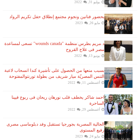
يوليو 31, 2022
بحضور فنانين ونجوم مجتمع إنطلاق حفل تكريم الرواد
مايو 26, 2023
د.مريم بطرس:منظمة "wounds canada" تسعى لمساعدة
مصر فى علاج القروح
يونيو 13, 2022
بسبب منعها من الحصول على تأشيرة كندا انسحاب لاعبة ​
التنس​ المصريّة ​ميار شريف​ من بطولة ​تورنتو​المفتوحة
أغسطس 11, 2022
احمد شاكر يخطف قلب نورهان ريحان فى ربوع فيينا
الساحرة
أغسطس 29, 2022
الجالية المصرية بجورجيا تستقبل وفد دبلوماسى مصرى
رفيع المستوى
مايو 24, 2023