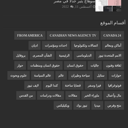
سوهاج يثير جدلا في مصر
أغسطس 11, 2022
أقسام الموقع
FROM AMERICA
CANADIAN NEWS AGENCY TV
CANADA 24
أماكن ومعالم
اتصالات وتكنولوجيا
احداث ومؤتمرات
اديان
الامم المتحدة نيوز
الدبلوماسى
الرئيسية
الشأن المصرى
بروفايل
ثقافة وفنون
جاليات
حقوق انسان
حقوق انسان ومنظمات
حوار
حوارات
ستايل
سياحة وطيران
عالم
عالم السياسة
علوم وبحوث
فوتوغرافيا
فيزا وسفر
قضايا ساخنة
كندا اليوم
لايف نيوز
مال وأعمال
ماوراء الخبر
مقالات
مقالات ودراسات
من القدس
منح وفرص
ميديا
نيوز بوك
ويكيليكس