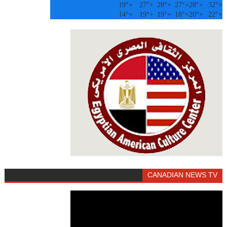
19°
+
27°
+
28°
+
27°
+
28°
+
32°
+
14°
+
19°
+
19°
+
18°
+
20°
+
22°
+
CANADIAN NEWS TV