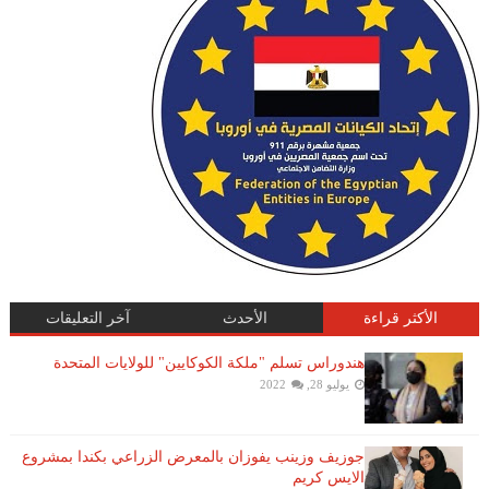
الأكثر قراءة
الأحدث
آخر التعليقات
هندوراس تسلم "ملكة الكوكايين" للولايات المتحدة
يوليو 28, 2022
جوزيف وزينب يفوزان بالمعرض الزراعي بكندا بمشروع
الايس كريم