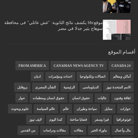
موقعbbc يكشف نتائج الثانوية: "غش عائلي" فى محافظة
سوهاج يثير جدلا في مصر
أقسام الموقع
FROM AMERICA
CANADIAN NEWS AGENCY TV
CANADA 24
أماكن ومعالم
اتصالات وتكنولوجيا
احداث ومؤتمرات
اديان
الامم المتحدة نيوز
الدبلوماسى
الرئيسية
الشأن المصرى
بروفايل
ثقافة وفنون
جاليات
حقوق انسان
حقوق انسان ومنظمات
حوار
حوارات
ستايل
سياحة وطيران
عالم
عالم السياسة
علوم وبحوث
فوتوغرافيا
فيزا وسفر
قضايا ساخنة
كندا اليوم
لايف نيوز
مال وأعمال
ماوراء الخبر
مقالات
مقالات ودراسات
من القدس