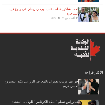
احمد شاكر يخطف قلب نورهان ريحان فى ربوع فيينا
الساحرة
أغسطس 29, 2022
الأكثر قراءة
جوزيف وزينب يفوزان بالمعرض الزراعي بكندا بمشروع
الايس كريم
هندوراس تسلم "ملكة الكوكايين" للولايات المتحدة