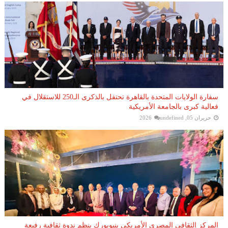
سفارة الولايات المتحدة بالقاهرة تحتفل بالذكرى الـ250 للاستقلال في
فعالية كبرى بالجامعة الأمريكية
حزيران 05, 2026
undefined
المركز الثقافي المصري الأمريكي بنيويورك ينظم ندوة ثقافية رفيعة