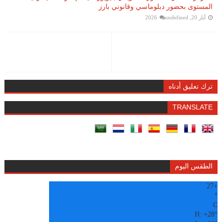
المستوى بحضور دبلوماسي وقانوني بارز
أيار 20, 2026
undefined
ترك تعليق أدناه
TRANSLATE
الطقس اليوم
27
+
°
C
H:
+
28°