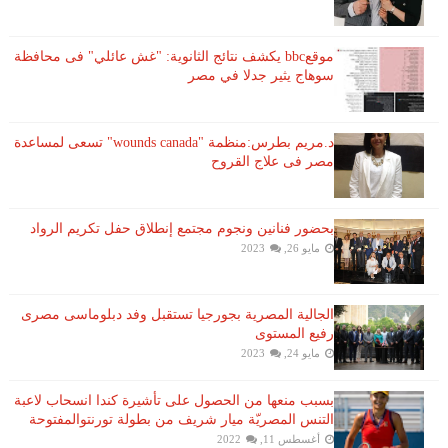
موقعbbc يكشف نتائج الثانوية: "غش عائلي" فى محافظة
سوهاج يثير جدلا في مصر
د.مريم بطرس:منظمة "wounds canada" تسعى لمساعدة
مصر فى علاج القروح
بحضور فنانين ونجوم مجتمع إنطلاق حفل تكريم الرواد
مايو 26, 2023
الجالية المصرية بجورجيا تستقبل وفد دبلوماسى مصرى
رفيع المستوى
مايو 24, 2023
بسبب منعها من الحصول على تأشيرة كندا انسحاب لاعبة ​
التنس​ المصريّة ​ميار شريف​ من بطولة ​تورنتو​المفتوحة
أغسطس 11, 2022