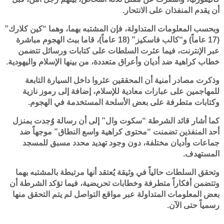
أن يقدم المنفذان على الانتحار.
وبحسب المعلومات المتداولة، فإن المشتبه بهما، وهما “كين كلارك”
(17 عاماً) و“كالب فاسكيز” (18 عاماً)، قاما ببث الهجوم مباشرة
عبر الإنترنت، فيما عثرت السلطات على كتابات ورسائل تتضمن
خطاب كراهية ضد أديان وأعراق متعددة، من بينها الإسلام واليهودية.
وذكرت مصادر أمنية أن المحققين عثروا داخل السيارة التابعة
للمهاجمين على عبارات معادية للإسلام، إضافة إلى رموز نازية
وكتابات متطرفة على بعض الأسلحة المستخدمة في الهجوم.
كما أشار قائد الشرطة “سكوت وال” إلى أن رسالة وُجدت بمنزل
أحد المنفذين تضمنت “محتوى كراهية واسع النطاق” موجهاً ضد
جماعات وأديان مختلفة، دون وجود تهديد محدد مسبق للمسجد
المستهدف.
وتحقق السلطات حالياً في وثيقة يُعتقد أنها مرتبطة بالمشتبه بهما
وتتضمن أفكاراً متطرفة وخطابات تحريضية، فيما تؤكد الشرطة أن
بعض المعلومات المتداولة عبر مواقع التواصل لم يتم التحقق منها
رسمياً حتى الآن.