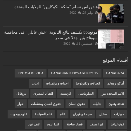
هندوراس تسلم "ملكة الكوكايين" للولايات المتحدة
يوليو 28, 2022
موقعbbc يكشف نتائج الثانوية: "غش عائلي" فى محافظة
سوهاج يثير جدلا في مصر
أغسطس 11, 2022
أقسام الموقع
FROM AMERICA
CANADIAN NEWS AGENCY TV
CANADA 24
أماكن ومعالم
اتصالات وتكنولوجيا
احداث ومؤتمرات
اديان
الامم المتحدة نيوز
الدبلوماسى
الرئيسية
الشأن المصرى
بروفايل
ثقافة وفنون
جاليات
حقوق انسان
حقوق انسان ومنظمات
حوار
حوارات
ستايل
سياحة وطيران
عالم
عالم السياسة
علوم وبحوث
فوتوغرافيا
فيزا وسفر
قضايا ساخنة
كندا اليوم
لايف نيوز