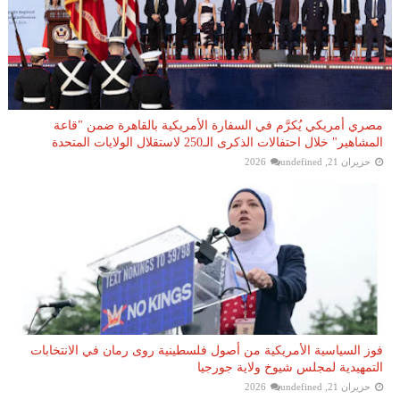
مصري أمريكي يُكرَّم في السفارة الأمريكية بالقاهرة ضمن "قاعة
المشاهير" خلال احتفالات الذكرى الـ250 لاستقلال الولايات المتحدة
حزيران 21, 2026
undefined
فوز السياسية الأمريكية من أصول فلسطينية روى رمان في الانتخابات
التمهيدية لمجلس شيوخ ولاية جورجيا
حزيران 21, 2026
undefined