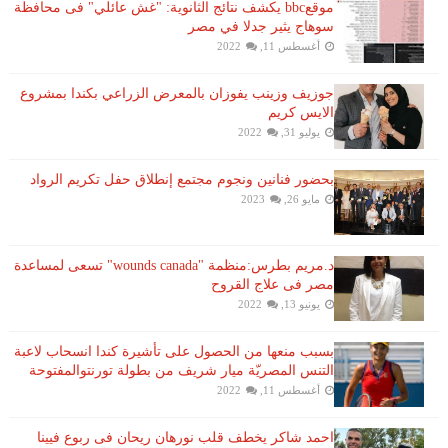
موقعbbc يكشف نتائج الثانوية: "غش عائلي" فى محافظة
سوهاج يثير جدلا في مصر
أغسطس 11, 2022
جوزيف وزينب يفوزان بالمعرض الزراعي بكندا بمشروع
الايس كريم
يوليو 31, 2022
بحضور فنانين ونجوم مجتمع إنطلاق حفل تكريم الرواد
مايو 26, 2023
د.مريم بطرس:منظمة "wounds canada" تسعى لمساعدة
مصر فى علاج القروح
يونيو 13, 2022
بسبب منعها من الحصول على تأشيرة كندا انسحاب لاعبة ​
التنس​ المصريّة ​ميار شريف​ من بطولة ​تورنتو​المفتوحة
أغسطس 11, 2022
احمد شاكر يخطف قلب نورهان ريحان فى ربوع فيينا