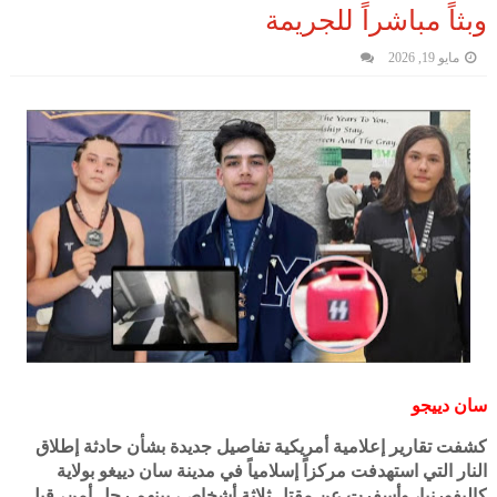
وبثاً مباشراً للجريمة
مايو 19, 2026
سان دييجو
كشفت تقارير إعلامية أمريكية تفاصيل جديدة بشأن حادثة إطلاق
النار التي استهدفت مركزاً إسلامياً في مدينة سان دييغو بولاية
كاليفورنيا، وأسفرت عن مقتل ثلاثة أشخاص، بينهم رجل أمن، قبل