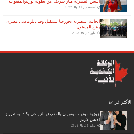
التنس​ المصريّة ​ميار شريف​ من بطولة ​تورنتو​المفتوحة
أغسطس 11, 2022
الجالية المصرية بجورجيا تستقبل وفد دبلوماسى مصرى
رفيع المستوى
مايو 24, 2023
الأكثر قراءة
جوزيف وزينب يفوزان بالمعرض الزراعي بكندا بمشروع
الايس كريم
يوليو 31, 2022