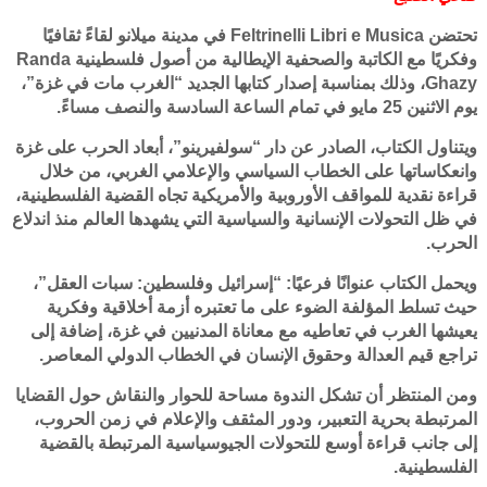
تحتضن Feltrinelli Libri e Musica في مدينة ميلانو لقاءً ثقافيًا
وفكريًا مع الكاتبة والصحفية الإيطالية من أصول فلسطينية Randa
Ghazy، وذلك بمناسبة إصدار كتابها الجديد “الغرب مات في غزة”،
يوم الاثنين 25 مايو في تمام الساعة السادسة والنصف مساءً.
ويتناول الكتاب، الصادر عن دار “سولفيرينو”، أبعاد الحرب على غزة
وانعكاساتها على الخطاب السياسي والإعلامي الغربي، من خلال
قراءة نقدية للمواقف الأوروبية والأمريكية تجاه القضية الفلسطينية،
في ظل التحولات الإنسانية والسياسية التي يشهدها العالم منذ اندلاع
الحرب.
ويحمل الكتاب عنوانًا فرعيًا: “إسرائيل وفلسطين: سبات العقل”،
حيث تسلط المؤلفة الضوء على ما تعتبره أزمة أخلاقية وفكرية
يعيشها الغرب في تعاطيه مع معاناة المدنيين في غزة، إضافة إلى
تراجع قيم العدالة وحقوق الإنسان في الخطاب الدولي المعاصر.
ومن المنتظر أن تشكل الندوة مساحة للحوار والنقاش حول القضايا
المرتبطة بحرية التعبير، ودور المثقف والإعلام في زمن الحروب،
إلى جانب قراءة أوسع للتحولات الجيوسياسية المرتبطة بالقضية
الفلسطينية.