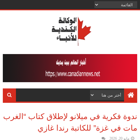
ندوة فكرية في ميلانو لإطلاق كتاب “الغرب
مات في غزة” للكاتبة رندا غازي
مايو 20, 2026