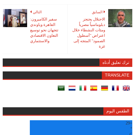
السابق
التالي
الاحتلال يحتجز
سفير الكاميرون:
دبلوماسياً مصرياً
القاهرة وياوندي
ومئات النشطاء خلال
تتجهان نحو توسيع
اعتراض "أسطول
التعاون الاقتصادي
الصمود" المتجه إلى
والاستثماري
غزة
ترك تعليق أدناه
TRANSLATE
الطقس اليوم
29
+
°
C