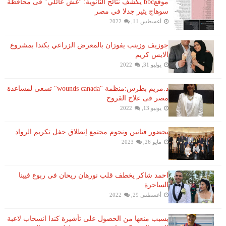
موقعbbc يكشف نتائج الثانوية: "غش عائلي" فى محافظة
سوهاج يثير جدلا في مصر
أغسطس 11, 2022
جوزيف وزينب يفوزان بالمعرض الزراعي بكندا بمشروع
الايس كريم
يوليو 31, 2022
د.مريم بطرس:منظمة "wounds canada" تسعى لمساعدة
مصر فى علاج القروح
يونيو 13, 2022
بحضور فنانين ونجوم مجتمع إنطلاق حفل تكريم الرواد
مايو 26, 2023
احمد شاكر يخطف قلب نورهان ريحان فى ربوع فيينا
الساحرة
أغسطس 29, 2022
بسبب منعها من الحصول على تأشيرة كندا انسحاب لاعبة ​