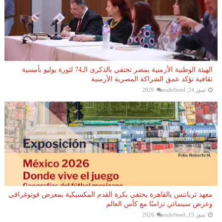
الهيئة الوطنية الأرمنية بمصر تحتفي بالذكرى الـ74 لثورة يوليو بأمسية
ثقافية تؤكد عمق الشراكة المصرية الأرمنية
تموز 24, 2026
undefined
معهد ثربانتس بالقاهرة يحتفي بكرة القدم المكسيكية بمعرض فوتوغرافي
وعرض سينمائي تزامنًا مع كأس العالم
تموز 15, 2026
undefined