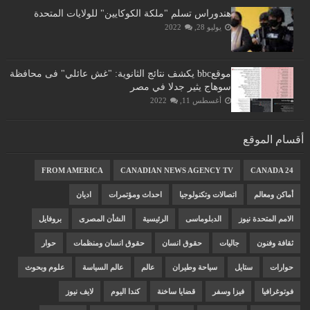
هندوراس تسلم "ملكة الكوكايين" للولايات المتحدة
يوليو 28, 2022
موقعbbc يكشف نتائج الثانوية: "غش عائلي" فى محافظة
سوهاج يثير جدلا في مصر
أغسطس 11, 2022
أقسام الموقع
FROM AMERICA
CANADIAN NEWS AGENCY TV
CANADA 24
أماكن ومعالم
اتصالات وتكنولوجيا
احداث ومؤتمرات
اديان
الامم المتحدة نيوز
الدبلوماسى
الرئيسية
الشأن المصرى
بروفايل
ثقافة وفنون
جاليات
حقوق انسان
حقوق انسان ومنظمات
حوار
حوارات
ستايل
سياحة وطيران
عالم
عالم السياسة
علوم وبحوث
فوتوغرافيا
فيزا وسفر
قضايا ساخنة
كندا اليوم
لايف نيوز