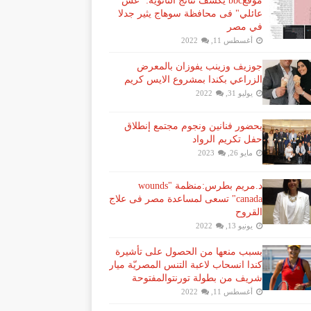
موقعbbc يكشف نتائج الثانوية: "غش
عائلي" فى محافظة سوهاج يثير جدلا
في مصر
أغسطس 11, 2022
جوزيف وزينب يفوزان بالمعرض
الزراعي بكندا بمشروع الايس كريم
يوليو 31, 2022
بحضور فنانين ونجوم مجتمع إنطلاق
حفل تكريم الرواد
مايو 26, 2023
د.مريم بطرس:منظمة "wounds
canada" تسعى لمساعدة مصر فى علاج
القروح
يونيو 13, 2022
بسبب منعها من الحصول على تأشيرة
كندا انسحاب لاعبة ​التنس​ المصريّة ​ميار
شريف​ من بطولة ​تورنتو​المفتوحة
أغسطس 11, 2022