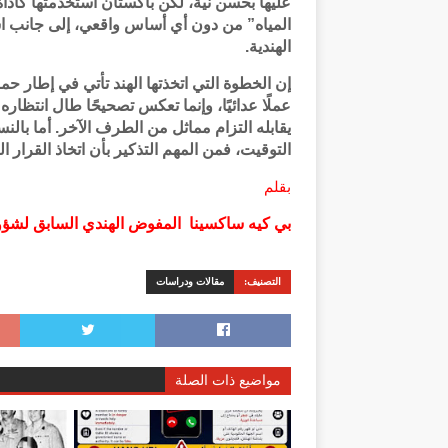
عليها بحسن نية، لكن باكستان استخدمتها كأداة
المياه” من دون أي أساس واقعي، إلى جانب 
الهندية.
إن الخطوة التي اتخذتها الهند تأتي في إطار 
عملًا عدائيًا، وإنما تعكس تصحيحًا طال انتظ
يقابله التزام مماثل من الطرف الآخر. أما بال
التوقيت، فمن المهم التذكير بأن اتخاذ القرار ا
بقلم
بي كيه ساكسينا المفوض الهندي السابق لشؤون
التصنيف:
مقالات ودراسات
مواضيع ذات الصلة