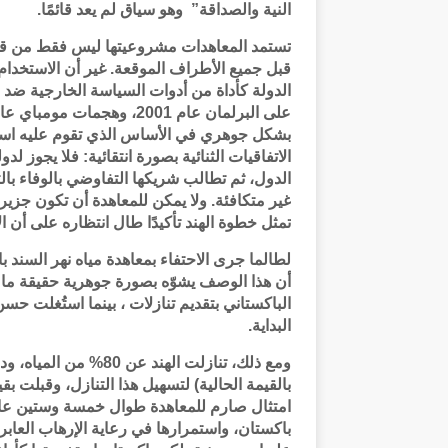
النية والصداقة” وهو سياق لم يعد قائمًا.
تستمد المعاهدات مشروعيتها ليس فقط من قوة 
قبل جميع الأطراف الموقعة. غير أن الاستخدا
الدولة كأداة من أدوات السياسة الخارجية ضد 
بشكل جوهري في الأساس الذي تقوم عليه استمرار
الاتفاقيات الثنائية بصورة انتقائية: فلا يجوز ل
الدول، ثم تطالب شريكها التفاوضي بالوفاء با
غير متكافئة. ولا يمكن للمعاهدة أن تكون جزيرة
تمثل خطوة الهند تأكيدًا طال انتظاره على أن ال
لطالما جرى الاحتفاء بمعاهدة مياه نهر السند باع
أن هذا الوصف يشوّه بصورة جوهرية حقيقة ما 
الباكستاني بتقديم تنازلات ، بينما استُغلت حسن
البداية.
بالقيمة الحالية) لتسهيل هذا التنازل، وقبلت ب
امتثال صارم للمعاهدة طوال خمسة وستين عامً
باكستان، واستمرارها في رعاية الإرهاب العابر