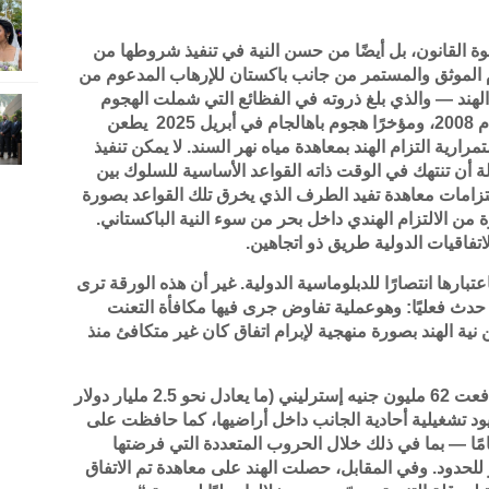
القانون، بل أيضًا من حسن النية في تنفيذ شروطها من
م الموثق والمستمر من جانب باكستان للإرهاب المدعوم من
الهند — والذي بلغ ذروته في الفظائع التي شملت الهجوم
على البرلمان عام 2001، وهجمات مومباي عام 2008، ومؤخرًا هجوم باهالجام في أبريل 2025 يطعن
ية التزام الهند بمعاهدة مياه نهر السند. لا يمكن تنفيذ
دولة أن تنتهك في الوقت ذاته القواعد الأساسية للسلوك بين
لتزامات معاهدة تفيد الطرف الذي يخرق تلك القواعد بصورة
 من الالتزام الهندي داخل بحر من سوء النية الباكستاني.
اتفاقيات الدولية طريق ذو اتجاهين.
تبارها انتصارًا للدبلوماسية الدولية. غير أن هذه الورقة ترى
حدث فعليًا: وهوعملية تفاوض جرى فيها مكافأة التعنت
 نية الهند بصورة منهجية لإبرام اتفاق كان غير متكافئ منذ
ومع ذلك، تنازلت الهند عن 80% من المياه، ودفعت 62 مليون جنيه إسترليني (ما يعادل نحو 2.5 مليار دولار
قيود تشغيلية أحادية الجانب داخل أراضيها، كما حافظت على
ا — بما في ذلك خلال الحروب المتعددة التي فرضتها
 للحدود. وفي المقابل، حصلت الهند على معاهدة تم الاتفاق