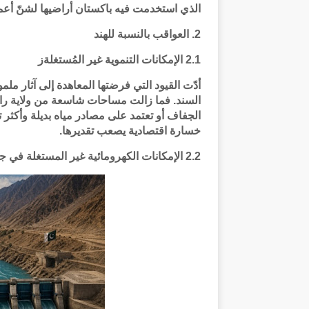
الذي استخدمت فيه باكستان أراضيها لشنّ أعما
2. العواقب بالنسبة للهند
2.1 الإمكانات التنموية غير المُستغلةز
أدّت القيود التي فرضتها المعاهدة إلى آثار م
السند. فما زالت مساحات شاسعة من ولاية راجس
الجفاف أو تعتمد على مصادر مياه بديلة وأكثر 
خسارة اقتصادية يصعب تقديرها.
2.2 الإمكانات الكهرومائية غير المستغلة في جامو وكشمير