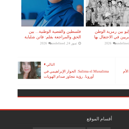
 23 يوليو بين رمزية الوطن
فلسطين والقضية الوطنية... بين
يين في الاحتفال بها
الحق والمراجعة بقلم: فاتن شلباية
undefine
تموز 24, 2026
undefined
التالي
لأم
Salima el Musalima: الحوار الإبراهيمي في
أوروبا.. رؤية تتجاوز صدام الهويات
أقسام الموقع