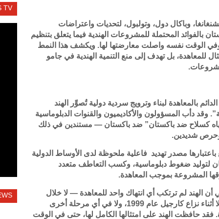
 TV
نغانغا، وباكال دول، وتولبول، لتحديات واعتراضات
ن بالفوائد المحتملة للمشروعات الهندية فيما يتعلق بتنظيم
وفي الوقت نفسه واصلت معارضتها لها. ويكشف هذا النمط
متثال للمعاهدة، بل تهدف إلى منع التنمية الهندية في جامو
مشروعات.
دائم بالمعاهدة لبناء وترويج سردية دولية تُصوِّر الهند
ية”. وقد دأب المسؤولون والأكاديميون والقنوات الدبلوماسية
للمياه كسلاح ضد باكستان” ضد باكستان — مستندين في ذلك
ة وحرص شديدين.
بع باعتبارها مصدر تهديد فاعلية ملحوظة لدى الأوساط الدولية
كستان لتوليد ضغوط دبلوماسية، وكسب التعاطف متعدد
قها المشروعة بموجب المعاهدة.
ي أن الهند لم ترتكب أي انتهاك واحد للمعاهدة — لا خلال
EWS
حرب عام 1965، ولا خلال حرب عام 1971، ولا أثناء نزاع كارجيل عام 1999، ولا في أي مرحلة أخرى
فقد حافظت الهند على امتثالها الكامل لها، حتى في الوقت