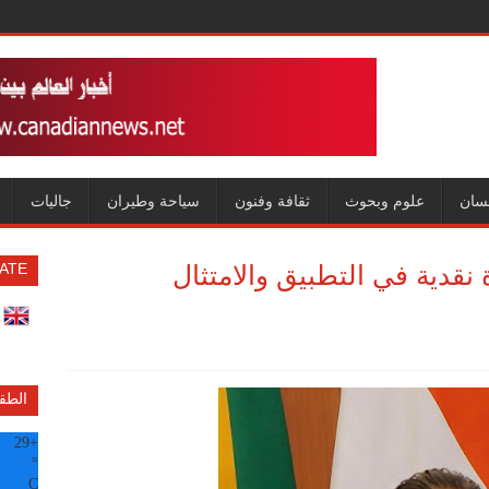
سان
علوم وبحوث
ثقافة وفنون
سياحة وطيران
جاليات
 نقدية في التطبيق والامتثال
ATE
الطق
29
+
°
C