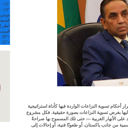
:
+
31°
:
+
21°
مونتري
الجمعة, 07
أنظر إل
السبت
30°
+
21°
+
 أحكام تسوية النزاعات الواردة فيها كأداة استراتيجية
جوء إليها بغرض تسوية النزاعات بصورة حقيقية. فكل مشروع
ند على الأنهار الغربية — حتى تلك المسموح بها صراحةً
 من جانب باكستان، أو طعونًا فنية، أو إحالات إلى