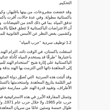
التحكيم.
وقد خضعت مشروعات، من بينها باغليهار، وكيش
باكستانية مطولة. وفي عدة حالات، أقرت باكستا
تدفق المياه بما في ذلك الحد من الفيضانات 
أن الاعتراضات الباكستانية لا تتعلق فعليًا بالا
وكشمير، بغض النظر عن الأسس القانونية لل
1.2 توظيف سردية “حرب المياه”
استغلت باكستان، في الوقت ذاته، التزام الهند ال
باعتبارها “طرفًا قد يستخدم المياه كأداة عدائ
الباكستانية على إثارة شبح “استخدام الهند 
إلى المعاهدة ذاتها التي التزمت بها الهند بدق
وقد أثبتت هذه السردية التي تُصوِّر دولة المن
غير المُلمة بتاريخ المعاهدة. واستخدمتها با
الأطراف، وتقييد قدرة الهند على ممارسة حقو
وتتمثل المفارقة الأبرز في هذه الاستراتيجية ف
طوال خمسة وستين عامًا من سريان المعاهدة. 