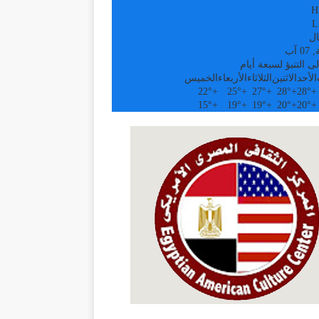
H
L
ال
 آب
ى التنبؤ لسبعة أيام
الأحد
الاثنين
الثلاثاء
الأربعاء
الخميس
22°
+
25°
+
27°
+
28°
+
28°
+
15°
+
19°
+
19°
+
20°
+
20°
+