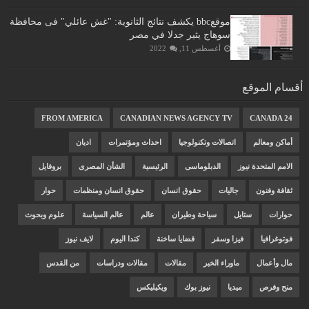
موقعbbc يكشف نتائج الثانوية: "غش عائلي" فى محافظة
سوهاج يثير جدلا في مصر
أغسطس 11, 2022
أقسام الموقع
FROM AMERICA
CANADIAN NEWS AGENCY TV
CANADA 24
أماكن ومعالم
اتصالات وتكنولوجيا
احداث ومؤتمرات
اديان
الامم المتحدة نيوز
الدبلوماسى
الرئيسية
الشأن المصرى
بروفايل
ثقافة وفنون
جاليات
حقوق انسان
حقوق انسان ومنظمات
حوار
حوارات
ستايل
سياحة وطيران
عالم
عالم السياسة
علوم وبحوث
فوتوغرافيا
فيزا وسفر
قضايا ساخنة
كندا اليوم
لايف نيوز
مال وأعمال
ماوراء الخبر
مقالات
مقالات ودراسات
من القدس
منح وفرص
ميديا
نيوز بوك
ويكيليكس