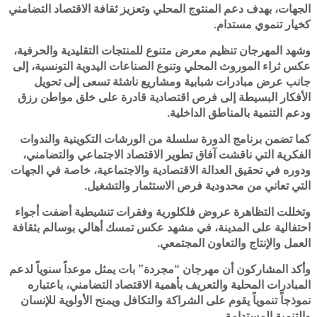
الجهات، بهدف دعم المنتوج المحلي وتعزيز ثقافة الاقتصاد التضامني
كخيار تنموي مستدام.
وشهد المهرجان تنظيم معرض متنوع للمنتجات التقليدية والحرفية،
عكس ثراء الموروث المحلي وتنوع الصناعات اليدوية التونسية، إلى
جانب عرض مبادرات شبابية ومشاريع ناشئة تسعى إلى تحويل
الأفكار البسيطة إلى فرص اقتصادية قادرة على خلق مواطن رزق
ودعم التنمية بالمناطق الداخلية.
كما تضمن برنامج الدورة سلسلة من الورشات التكوينية والندوات
الفكرية التي ناقشت آفاق تطوير الاقتصاد الاجتماعي والتضامني،
ودوره في تحقيق العدالة الاقتصادية والاجتماعية، خاصة في الجهات
التي تعاني من محدودية فرص الاستثمار والتشغيل.
وتخللت التظاهرة عروض فلكلورية وفقرات تنشيطية أضفت أجواء
احتفالية على المدينة، في مشهد عكس تمسك أهالي بوسالم بثقافة
العمل والإنتاج والتعاون المجتمعي.
وأكد المشاركون أن مهرجان “مجردة” بات يمثل موعداً سنوياً لدعم
المبادرات المحلية والتعريف بأهمية الاقتصاد التضامني، باعتباره
نموذجاً تنموياً يقوم على الشراكة والتكافل ويمنح الأولوية للإنسان
والتنمية المستدامة.