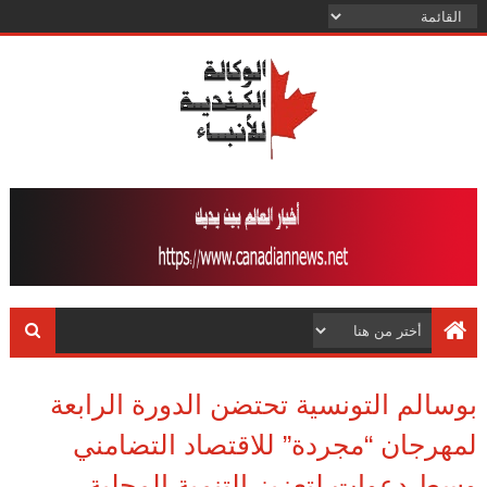
بوسالم التونسية تحتضن الدورة الرابعة
لمهرجان “مجردة” للاقتصاد التضامني
وسط دعوات لتعزيز التنمية المحلية