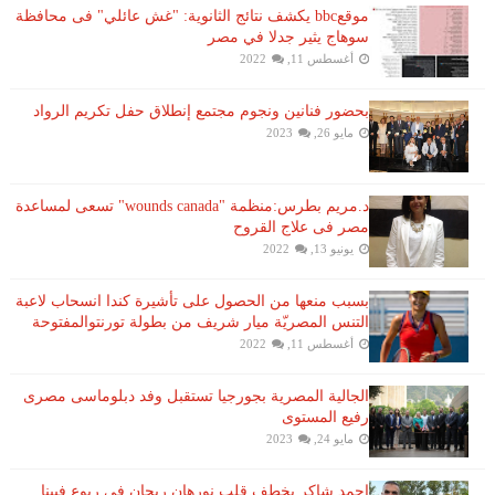
موقعbbc يكشف نتائج الثانوية: "غش عائلي" فى محافظة
سوهاج يثير جدلا في مصر
أغسطس 11, 2022
بحضور فنانين ونجوم مجتمع إنطلاق حفل تكريم الرواد
مايو 26, 2023
د.مريم بطرس:منظمة "wounds canada" تسعى لمساعدة
مصر فى علاج القروح
يونيو 13, 2022
بسبب منعها من الحصول على تأشيرة كندا انسحاب لاعبة ​
التنس​ المصريّة ​ميار شريف​ من بطولة ​تورنتو​المفتوحة
أغسطس 11, 2022
الجالية المصرية بجورجيا تستقبل وفد دبلوماسى مصرى
رفيع المستوى
مايو 24, 2023
احمد شاكر يخطف قلب نورهان ريحان فى ربوع فيينا