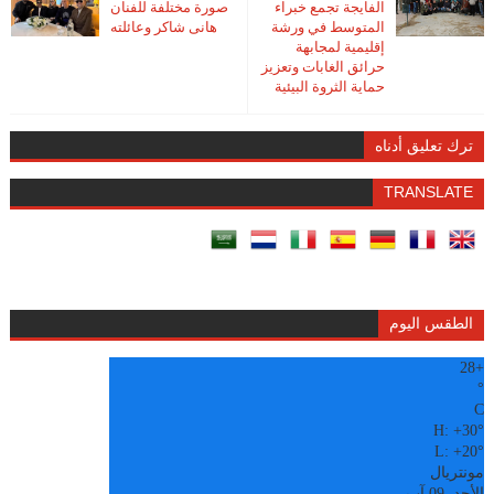
الفايجة تجمع خبراء
صورة مختلفة للفنان
المتوسط في ورشة
هانى شاكر وعائلته
إقليمية لمجابهة
حرائق الغابات وتعزيز
حماية الثروة البيئية
ترك تعليق أدناه
TRANSLATE
الطقس اليوم
28
+
°
C
H:
+
30°
L:
+
20°
مونتريال
الأحد, 09 آب