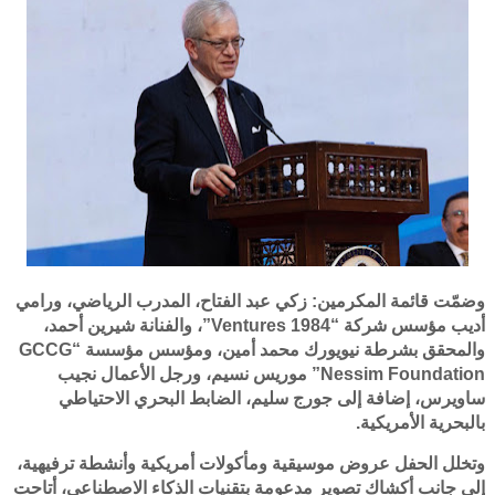
وضمّت قائمة المكرمين: زكي عبد الفتاح، المدرب الرياضي، ورامي
أديب مؤسس شركة “1984 Ventures”، والفنانة شيرين أحمد،
والمحقق بشرطة نيويورك محمد أمين، ومؤسس مؤسسة “GCCG
Nessim Foundation” موريس نسيم، ورجل الأعمال نجيب
ساويرس، إضافة إلى جورج سليم، الضابط البحري الاحتياطي
بالبحرية الأمريكية.
وتخلل الحفل عروض موسيقية ومأكولات أمريكية وأنشطة ترفيهية،
إلى جانب أكشاك تصوير مدعومة بتقنيات الذكاء الاصطناعي، أتاحت