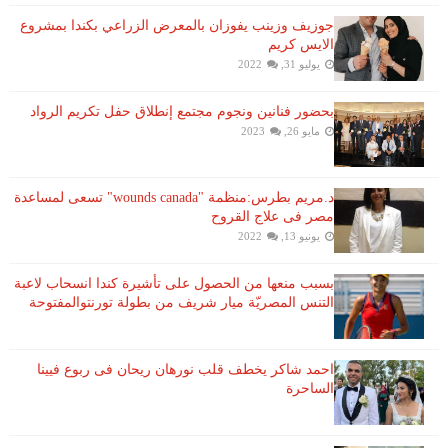
جوزيف وزينب يفوزان بالمعرض الزراعي بكندا بمشروع
الايس كريم
يوليو 31, 2022
بحضور فنانين ونجوم مجتمع إنطلاق حفل تكريم الرواد
مايو 26, 2023
د.مريم بطرس:منظمة "wounds canada" تسعى لمساعدة
مصر فى علاج القروح
يونيو 13, 2022
بسبب منعها من الحصول على تأشيرة كندا انسحاب لاعبة ​
التنس​ المصريّة ​ميار شريف​ من بطولة ​تورنتو​المفتوحة
احمد شاكر يخطف قلب نورهان ريحان فى ربوع فيينا
الساحرة