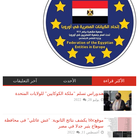
الأكثر قراءة
الأحدث
آخر التعليقات
هندوراس تسلم "ملكة الكوكايين" للولايات المتحدة
يوليو 28, 2022
موقعbbc يكشف نتائج الثانوية: "غش عائلي" فى محافظة
سوهاج يثير جدلا في مصر
أغسطس 11, 2022