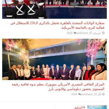
سفارة الولايات المتحدة بالقاهرة تحتفل بالذكرى الـ250 للاستقلال في
فعالية كبرى بالجامعة الأمريكية
حزيران 05, 2026
undefined
المركز الثقافي المصري الأمريكي بنيويورك ينظم ندوة ثقافية رفيعة
المستوى بحضور دبلوماسي وقانوني بارز
أيار 20, 2026
undefined
السابق