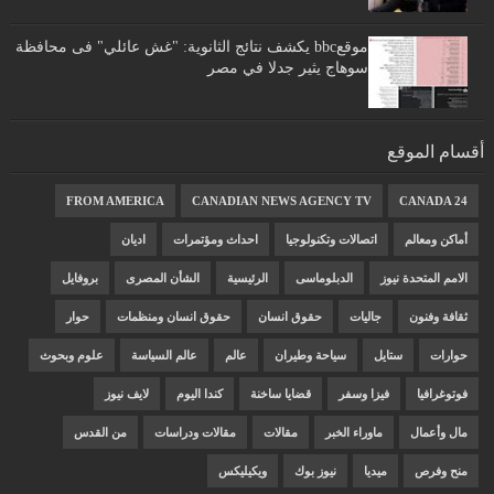
موقعbbc يكشف نتائج الثانوية: "غش عائلي" فى محافظة
سوهاج يثير جدلا في مصر
أقسام الموقع
FROM AMERICA
CANADIAN NEWS AGENCY TV
CANADA 24
أماكن ومعالم
اتصالات وتكنولوجيا
احداث ومؤتمرات
اديان
الامم المتحدة نيوز
الدبلوماسى
الرئيسية
الشأن المصرى
بروفايل
ثقافة وفنون
جاليات
حقوق انسان
حقوق انسان ومنظمات
حوار
حوارات
ستايل
سياحة وطيران
عالم
عالم السياسة
علوم وبحوث
فوتوغرافيا
فيزا وسفر
قضايا ساخنة
كندا اليوم
لايف نيوز
مال وأعمال
ماوراء الخبر
مقالات
مقالات ودراسات
من القدس
منح وفرص
ميديا
نيوز بوك
ويكيليكس