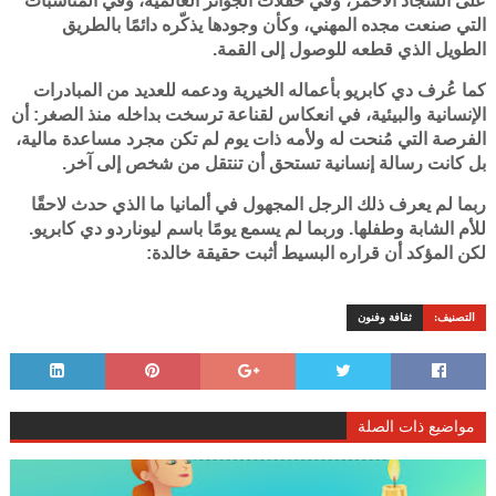
على السجاد الأحمر، وفي حفلات الجوائز العالمية، وفي المناسبات
التي صنعت مجده المهني، وكأن وجودها يذكّره دائمًا بالطريق
الطويل الذي قطعه للوصول إلى القمة.
كما عُرف دي كابريو بأعماله الخيرية ودعمه للعديد من المبادرات
الإنسانية والبيئية، في انعكاس لقناعة ترسخت بداخله منذ الصغر: أن
الفرصة التي مُنحت له ولأمه ذات يوم لم تكن مجرد مساعدة مالية،
بل كانت رسالة إنسانية تستحق أن تنتقل من شخص إلى آخر.
ربما لم يعرف ذلك الرجل المجهول في ألمانيا ما الذي حدث لاحقًا
للأم الشابة وطفلها. وربما لم يسمع يومًا باسم ليوناردو دي كابريو.
لكن المؤكد أن قراره البسيط أثبت حقيقة خالدة:
التصنيف:
ثقافة وفنون
مواضيع ذات الصلة