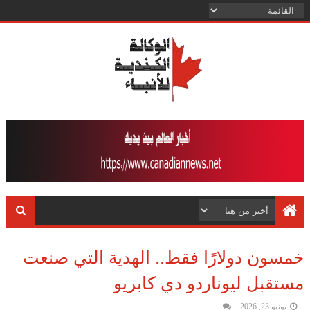
خمسون دولارًا فقط.. الهدية التي صنعت
مستقبل ليوناردو دي كابريو
يونيو 23, 2026