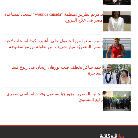
د.مريم بطرس:منظمة "wounds canada" تسعى لمساعدة
مصر فى علاج القروح
بسبب منعها من الحصول على تأشيرة كندا انسحاب لاعبة ​
التنس​ المصريّة ​ميار شريف​ من بطولة ​تورنتو​المفتوحة
احمد شاكر يخطف قلب نورهان ريحان فى ربوع فيينا
الساحرة
الجالية المصرية بجورجيا تستقبل وفد دبلوماسى مصرى
رفيع المستوى