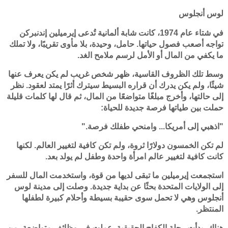
لوس أنجلوس
في شتاء عام 1974، كانت شابة ألمانية تُدعى إيرميلين إندنبركن
تواجه أصعب فصول حياتها. حامل، وحيدة، بلا مأوى تقريبًا، ولا تملك
ما يكفي من المال أو الأمل لرسم ملامح الغد.
وسط تلك الظروف القاسية، ظهر شخص غريب لم يكن يعرف عنها
شيئًا، ولم يكن يدرك أن قراره البسيط سيترك أثرًا يمتد لعقود. نظر
إلى حالتها، وأخرج مبلغًا متواضعًا من المال، ثم قال لها كلمات قليلة
حملت بين طياتها فرصة جديدة للحياة:
"اذهبي إلى أمريكا... وامنحي طفلك فرصة."
لم تكن الخمسون دولارًا ثروة، ولم تكن كافية لتغيير العالم. لكنها
كانت كافية لتغيير عالم امرأة واحدة وطفل لم يولد بعد.
استجمعت إيرميلين ما تبقى لديها من قوة، واستخدمت المال للسفر
إلى الولايات المتحدة بحثًا عن بداية جديدة. وصلت إلى مدينة لوس
أنجلوس وهي لا تحمل سوى حقيبة بسيطة وأحلام كبيرة لطفلها
المنتظر.
هناك، بدأت رحلة الكفاح الحقيقية. عملت في وظائف متواضعة، من