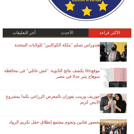
الأكثر قراءة
الأحدث
آخر التعليقات
هندوراس تسلم "ملكة الكوكايين" للولايات المتحدة
موقعbbc يكشف نتائج الثانوية: "غش عائلي" فى محافظة
سوهاج يثير جدلا في مصر
جوزيف وزينب يفوزان بالمعرض الزراعي بكندا بمشروع
الايس كريم
بحضور فنانين ونجوم مجتمع إنطلاق حفل تكريم الرواد