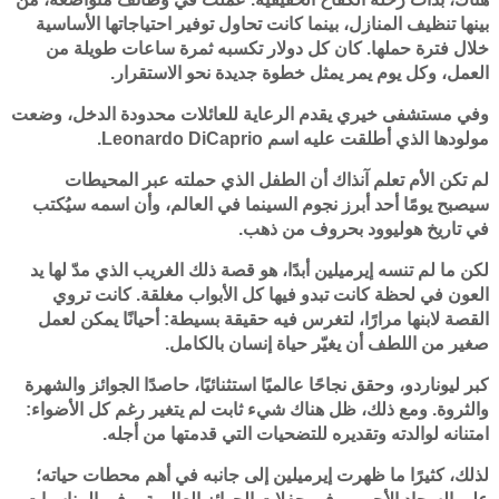
بينها تنظيف المنازل، بينما كانت تحاول توفير احتياجاتها الأساسية
خلال فترة حملها. كان كل دولار تكسبه ثمرة ساعات طويلة من
العمل، وكل يوم يمر يمثل خطوة جديدة نحو الاستقرار.
وفي مستشفى خيري يقدم الرعاية للعائلات محدودة الدخل، وضعت
مولودها الذي أطلقت عليه اسم Leonardo DiCaprio.
لم تكن الأم تعلم آنذاك أن الطفل الذي حملته عبر المحيطات
سيصبح يومًا أحد أبرز نجوم السينما في العالم، وأن اسمه سيُكتب
في تاريخ هوليوود بحروف من ذهب.
لكن ما لم تنسه إيرميلين أبدًا، هو قصة ذلك الغريب الذي مدّ لها يد
العون في لحظة كانت تبدو فيها كل الأبواب مغلقة. كانت تروي
القصة لابنها مرارًا، لتغرس فيه حقيقة بسيطة: أحيانًا يمكن لعمل
صغير من اللطف أن يغيّر حياة إنسان بالكامل.
كبر ليوناردو، وحقق نجاحًا عالميًا استثنائيًا، حاصدًا الجوائز والشهرة
والثروة. ومع ذلك، ظل هناك شيء ثابت لم يتغير رغم كل الأضواء:
امتنانه لوالدته وتقديره للتضحيات التي قدمتها من أجله.
لذلك، كثيرًا ما ظهرت إيرميلين إلى جانبه في أهم محطات حياته؛