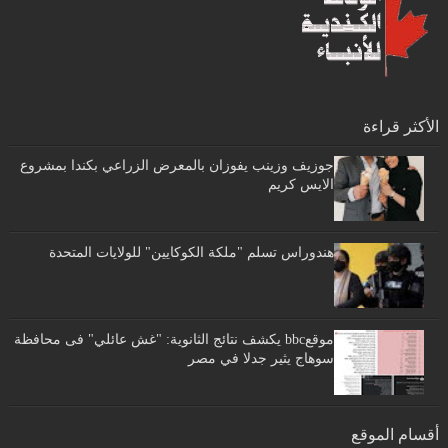
الأكثر قراءة
جوزيف وزينب يفوزان بالمعرض الزراعي بكندا بمشروع
الايس كريم
هندوراس تسلم "ملكة الكوكايين" للولايات المتحدة
موقعbbc يكشف نتائج الثانوية: "غش عائلي" فى محافظة
سوهاج يثير جدلا في مصر
أقسام الموقع