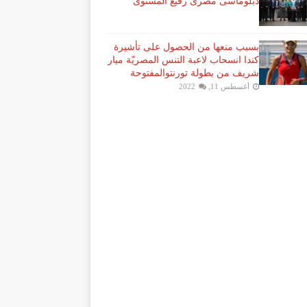
دبلوماسى مصرى رفيع المستوى
بسبب منعها من الحصول على تأشيرة
كندا انسحاب لاعبة ​التنس​ المصريّة ​ميار
شريف​ من بطولة ​تورنتو​المفتوحة
أغسطس 11, 2022