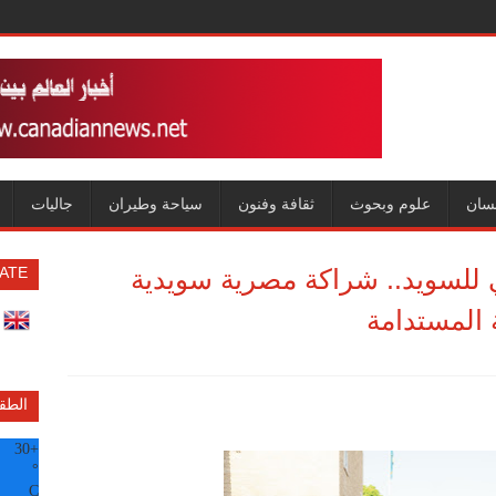
سان
علوم وبحوث
ثقافة وفنون
سياحة وطيران
جاليات
ي للسويد.. شراكة مصرية سويدية
ATE
ة المستدامة
الطق
30
+
°
C