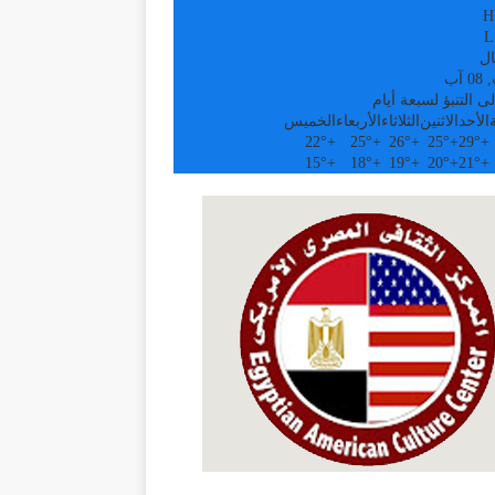
H
L
ال
آب
ى التنبؤ لسبعة أيام
الأحد
الاثنين
الثلاثاء
الأربعاء
الخميس
22°
+
25°
+
26°
+
25°
+
29°
+
15°
+
18°
+
19°
+
20°
+
21°
+