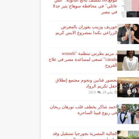
موقعbbc يكشف نتائج الثانوية: "غش
عائلي" فى محافظة سوهاج يثير جدلا
في مصر
جوزيف وزينب يفوزان بالمعرض
الزراعي بكندا بمشروع الايس كريم
د.مريم بطرس:منظمة "wounds
canada" تسعى لمساعدة مصر فى علاج
القروح
بحضور فنانين ونجوم مجتمع إنطلاق
حفل تكريم الرواد
مايو 26, 2023
احمد شاكر يخطف قلب نورهان ريحان
فى ربوع فيينا الساحرة
الجالية المصرية بجورجيا تستقبل وفد