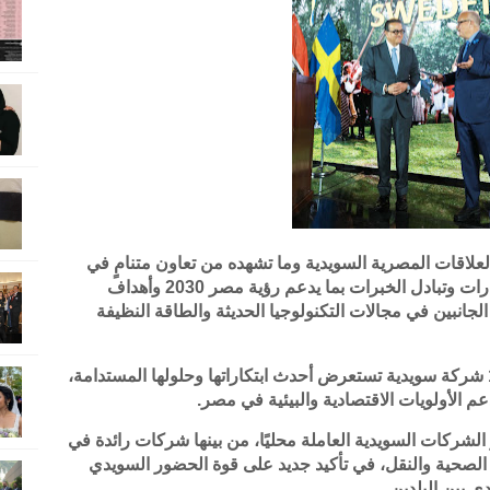
 العلاقات المصرية السويدية وما تشهده من تعاون متنامٍ في
مختلف القطاعات، مؤكدًا أهمية تعزيز الاستثمارات وتبادل الخبرات بما يدعم رؤية مصر 2030 وأهداف
 الجانبين في مجالات التكنولوجيا الحديثة والطاقة النظيفة
وتضمن الاحتفال معرضًا خاصًا شاركت فيه 19 شركة سويدية تستعرض أحدث ابتكاراتها وحلولها المستدامة،
 الأولويات الاقتصادية والبيئية في مصر.
شركات السويدية العاملة محليًا، من بينها شركات رائدة في
 الصحية والنقل، في تأكيد جديد على قوة الحضور السويدي
 بين البلدين.