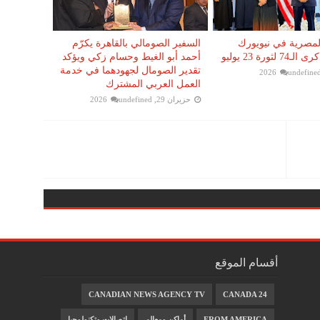
المصرية في نيويورك
السفير الصومالي بالقاهرة يكرّم
لثورة 23 يوليو
أحمد أبو الغيط وحسام زكي ويؤكد
تقدير الصومال لجهودهما في خدمة
undefine
العمل العربي المشترك
حزيران 29, 2026
undefined
أقسام الموقع
CANADIAN NEWS AGENCY TV
CANADA 24
FROM AMERICA
أماكن ومعالم
اتصالات وتكنولوجيا