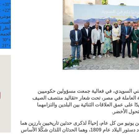
:
+
31°
:
+
22°
مونتري
السبت, 08 
أنظر إل
الجمعة
30°
+
21°
+
وطني السويدي، في فعالية جمعت مسؤولين حكوميين
ة العاملة في مصر، تحت شعار «تقاليد منتصف الصيف
 على عمق العلاقات الثنائية بين البلدين والتزامهما
لتحول الأخضر.
يونيو من كل عام، إحياءً لذكرى حدثين تاريخيين بارزين هما
انتخاب الملك غوستاف فاسا عام 1523 واعتماد دستور البلاد عام 1809، وهما الحدثان اللذان شكّلا الأساس