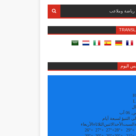
رياضة وملاعب
TRANSL
س اليوم
H
L
ال
0 آب
ى التنبؤ لسبعة أيام
السبت
الأحد
الاثنين
الثلاثاء
الأربعاء
26°
+
27°
+
27°
+
28°
+
29°
+
20°
+
20°
+
20°
+
20°
+
21°
+