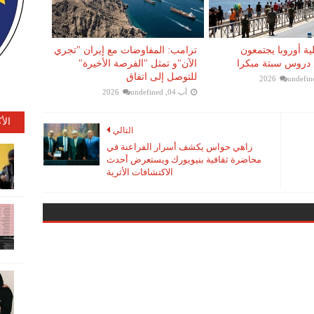
ية أوروبا يجتمعون
ترامب: المفاوضات مع إيران "تجري
دروس سبتة مبكرا
الآن"و تمثل "الفرصة الأخيرة"
للتوصل إلى اتفاق
undefin
آب 04, 2026
undefined
الأ
التالي
زاهي حواس يكشف أسرار الفراعنة في
محاضرة ثقافية بنيويورك ويستعرض أحدث
الاكتشافات الأثرية