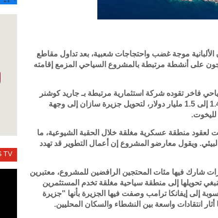
لألبانية موجة غضب واحتجاجات شعبية، بعد تداول مقاطع
حتجون على أنشطة مرتبطة بالمشروع السياحي المزمع إقامته
احي فاخر تقوده شركة استثمارية مرتبطة بـ جاريد كوشنر
وزوجته إيفانكا ترامب، باستثمارات تُقدّر بنحو 1.4 إلى 1.5 مليار دولار، لتحويل جزيرة سازان إلى وجهة
لليخوت.
ظلت لعقود منطقة عسكرية مغلقة خلال الحقبة الشيوعية، ما
لبيئي. ويقول معارضو المشروع إن أعمال التطوير قد تهدد
 TV
هرات شارك فيها مئات المحتجين الرافضين للمشروع، معتبرين
ينبغي تحويلها إلى منطقة سياحية مغلقة تخدم المستثمرين
سوبة إلى إيفانكا ترامب وصفت فيها الجزيرة بأنها "جزيرة
ثار انتقادات واسعة بين النشطاء والسكان المحليين.