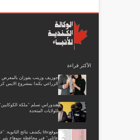
الأكثر قراءة
جوزيف وزينب يفوزان بالمعرض
الزراعي بكندا بمشروع الايس كر
هندوراس تسلم "ملكة الكوكايين"
للولايات المتحدة
موقعbbc يكشف نتائج الثانوية: 
عائلي" فى محافظة سوهاج يثير ج