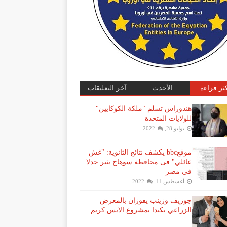
كثر قراءة
الأحدث
آخر التعليقات
هندوراس تسلم "ملكة الكوكايين"
للولايات المتحدة
يوليو 28, 2022
موقعbbc يكشف نتائج الثانوية: "غش
عائلي" فى محافظة سوهاج يثير جدلا
في مصر
أغسطس 11, 2022
جوزيف وزينب يفوزان بالمعرض
الزراعي بكندا بمشروع الايس كريم