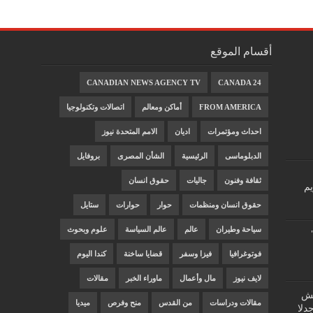
أقسام الموقع
CANADIAN NEWS AGENCY TV
CANADA 24
FROM AMERICA
أماكن ومعالم
اتصالات وتكنولوجيا
احداث ومؤتمرات
اديان
الامم المتحدة نيوز
الدبلوماسى
الرئيسية
الشأن المصرى
بروفايل
ثقافة وفنون
جاليات
حقوق انسان
يم
حقوق انسان ومنظمات
حوار
حوارات
ستايل
سياحة وطيران
عالم
عالم السياسة
علوم وبحوث
فوتوغرافيا
فيزا وسفر
قضايا ساخنة
كندا اليوم
لايف نيوز
مال وأعمال
ماوراء الخبر
مقالات
"غش
مقالات ودراسات
من القدس
منح وفرص
ميديا
دلا