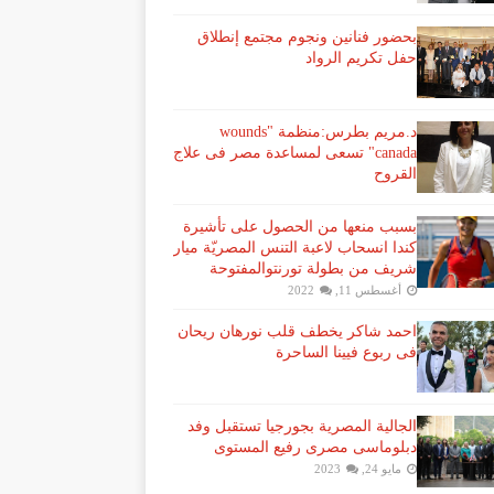
بحضور فنانين ونجوم مجتمع إنطلاق
حفل تكريم الرواد
د.مريم بطرس:منظمة "wounds
canada" تسعى لمساعدة مصر فى علاج
القروح
بسبب منعها من الحصول على تأشيرة
كندا انسحاب لاعبة ​التنس​ المصريّة ​ميار
شريف​ من بطولة ​تورنتو​المفتوحة
أغسطس 11, 2022
احمد شاكر يخطف قلب نورهان ريحان
فى ربوع فيينا الساحرة
الجالية المصرية بجورجيا تستقبل وفد
دبلوماسى مصرى رفيع المستوى
مايو 24, 2023