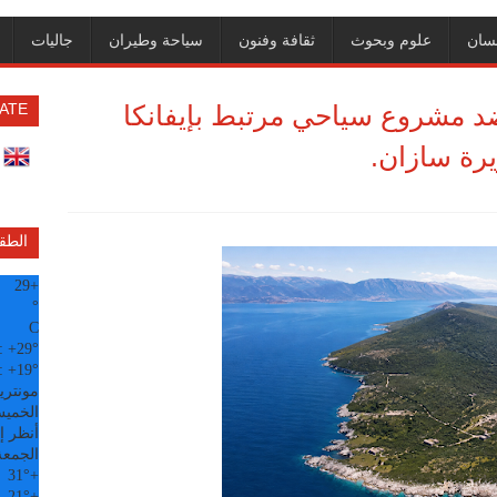
سان
علوم وبحوث
ثقافة وفنون
سياحة وطيران
جاليات
ضد مشروع سياحي مرتبط بإيفانكا
ATE
رة سازان.
الطق
29
+
°
C
:
+
29°
:
+
19°
مونتري
الخميس, 6
أنظر إل
الجمعة
31°
+
21°
+