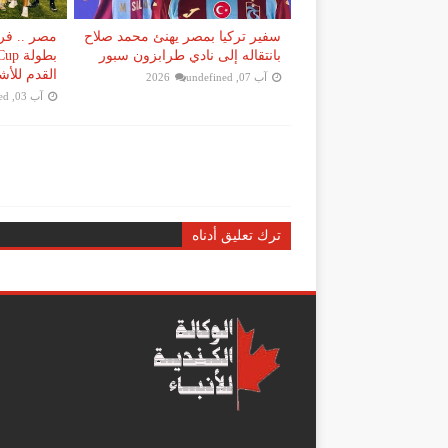
سفير تركيا بمصر يهنئ محمد صلاح
مصر .. فر
بانتقاله إلى نادي طرابزون سبور
القدم للأش
آب 07, 2026
undefined
آب 03, 2026
ed
ترك تعليق أدناه