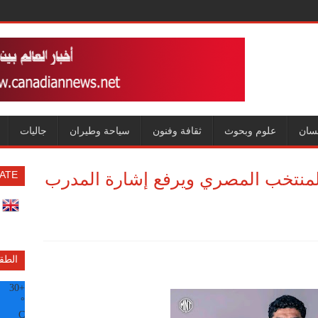
سان
علوم وبحوث
ثقافة وفنون
سياحة وطيران
جاليات
منتخب المصري ويرفع إشارة المدرب
ATE
الطق
30
+
°
C