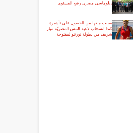
دبلوماسى مصرى رفيع المستوى
بسبب منعها من الحصول على تأشيرة
كندا انسحاب لاعبة ​التنس​ المصريّة ​ميار
شريف​ من بطولة ​تورنتو​المفتوحة