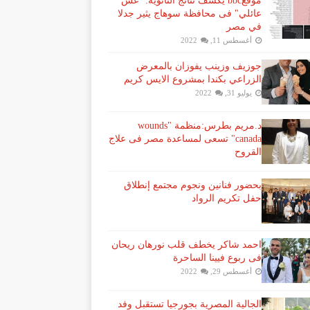
موقعbbc يكشف نتائج الثانوية: "غش
عائلي" فى محافظة سوهاج يثير جدلا
في مصر
أغسطس 11, 2022
جوزيف وزينب يفوزان بالمعرض
الزراعي بكندا بمشروع الايس كريم
يوليو 31, 2022
د.مريم بطرس:منظمة "wounds
canada" تسعى لمساعدة مصر فى علاج
القروح
بحضور فنانين ونجوم مجتمع إنطلاق
حفل تكريم الرواد
احمد شاكر يخطف قلب نورهان ريحان
فى ربوع فيينا الساحرة
أغسطس 29, 2022
الجالية المصرية بجورجيا تستقبل وفد