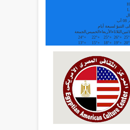
H
L
ال
آب
ى التنبؤ لسبعة أيام
اثنين
الثلاثاء
الأربعاء
الخميس
الجمعة
24°
+
22°
+
25°
+
26°
+
25°
13°
+
15°
+
18°
+
19°
+
20°