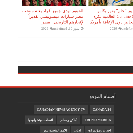
يق “حلم” يفوز بكأس
الحبتور تهدي جميع أفراد بعثة منتخب
بطولة Genuine Cup العالمية لكرة
مصر سيارات ميتسوبيشي تقديراً
خاص ذوي الإعاقة بأمريكا
لإنجازهم التاريخي.. مصر
undefin
تموز 10, 2026
undefined
أقسام الموقع
CANADIAN NEWS AGENCY TV
CANADA 24
FROM AMERICA
أماكن ومعالم
اتصالات وتكنولوجيا
احداث ومؤتمرات
اديان
الامم المتحدة نيوز