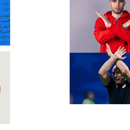
:
+
31°
:
+
22°
مونتري
السبت, 08 
أنظر إل
الأحد
ال
+
29°
+
+
21°
+