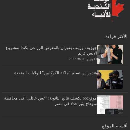
الأكثر قراءة
جوزيف وزينب يفوزان بالمعرض الزراعي بكندا بمشروع
الايس كريم
يوليو 31, 2022
هندوراس تسلم "ملكة الكوكايين" للولايات المتحدة
موقعbbc يكشف نتائج الثانوية: "غش عائلي" فى محافظة
سوهاج يثير جدلا في مصر
أقسام الموقع