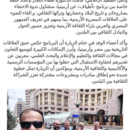
وعلى الصعيد الإعلامي، قامت الدكتورة صفاء النجار بإعداد حلقة
خاصة من برنامج «أطياف» عن أرمينيا، ستتناول ندوة الاحتفاء
بصاروخان و تاريخ البلاد وحضارتها وتراثها الثقافي، و القاء الضوء
على العلاقات المصرية الأرمنية، بما يسهم في تعريف الجمهور
المصري والعربي بثراء الثقافة الأرمنية وتعزيز جسور الحوار
والتبادل الثقافي بين البلدين.
وأكد أعضاء الوفد في ختام الزيارة أن البرنامج عكس عمق العلاقات
التاريخية بين مصر وأرمينيا، وأبرز الإمكانات الكبيرة لتوسيع التعاون
في مجالات الثقافة والتعليم والإعلام والبحث العلمي، معربين عن
تقديرهم لحفاوة الاستقبال التي حظوا بها من المؤسسات الرسمية
والأكاديمية والثقافية الأرمنية، ومؤكدين أن الزيارة تمثل خطوة
جديدة نحو إطلاق مبادرات ومشروعات مشتركة تعزز الشراكة
الثقافية بين البلدين.