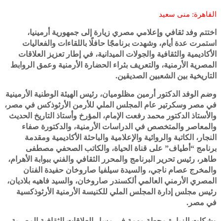
القاهرة: منى سعيد
اختتم وفد ثقافي وإعلامي مصري زيارة إلى جمهورية أرمينيا،
استمرت عدة أيام، وشهدت برنامجًا حافلًا باللقاءات والفعاليات
الأكاديمية والثقافية والجولات الميدانية، في إطار تعزيز العلاقات
المصرية الأرمنية، والتعريف بثراء الحضارة الأرمنية وعمق الروابط
التاريخية بين الشعبين الصديقين.
وضم الوفد الدكتور أرمين مظلوميان، رئيس الهيئة الوطنية الأرمينية
في مصر وسكرتير عام المجلس الملي للأرمن الأرثوذكس في مصر،
والأستاذ الدكتور محمد رفعت الإمام، المؤرخ وأستاذ التاريخ الحديث
والمعاصر والمتخصص في الدراسات الأرمنية، والدكتورة صفاء
النجار، الكاتبة والروائية والإعلامية والباحثة الأكاديمية ومقدمة
برنامج “أطياف” على قناة الحياة، والكاتب الصحفي مصطفى
طاهر، رئيس تحرير البرنامج والمحرر الثقافي والفني ببوابة الأهرام،
والمخرج عصام ناجي، والسيدة سيلفيا صاروخان حفيدة الفنان
المصري الأرمني العالمي ألكسندر صاروخان، والسيد فاهيه بلاديان،
رئيس مجلس إدارة المجلس الملي للكنيسة الأرمنية الأرثوذكسية
في مصر.
وشكلت الزيارة محطة مهمة في مسار العلاقات الثقافية المصرية