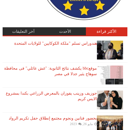
الأكثر قراءة
الأحدث
آخر التعليقات
هندوراس تسلم "ملكة الكوكايين" للولايات المتحدة
موقعbbc يكشف نتائج الثانوية: "غش عائلي" فى محافظة
سوهاج يثير جدلا في مصر
جوزيف وزينب يفوزان بالمعرض الزراعي بكندا بمشروع
الايس كريم
بحضور فنانين ونجوم مجتمع إنطلاق حفل تكريم الرواد
مايو 26, 2023