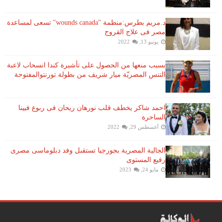
د.مريم بطرس:منظمة "wounds canada" تسعى لمساعدة
مصر فى علاج القروح
يونيو 13, 2022
بسبب منعها من الحصول على تأشيرة كندا انسحاب لاعبة ​
التنس​ المصريّة ​ميار شريف​ من بطولة ​تورنتو​المفتوحة
احمد شاكر يخطف قلب نورهان ريحان فى ربوع فيينا
الساحرة
أغسطس 29, 2022
الجالية المصرية بجورجيا تستقبل وفد دبلوماسى مصرى
رفيع المستوى
مايو 24, 2023