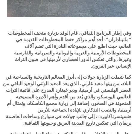
وفي إطار البرنامج الثقافي، قام الوفد بزيارة متحف المخطوطات
"ماتيناداران"، أحد أهم مراكز حفظ المخطوطات القديمة في
العالم، حيث اطلع على مجموعاته النادرة التي تضم آلاف
المخطوطات الأرمنية والعربية واليونانية والسريانية والفارسية
وغيرها، والتي تعكس الدور الحضاري لأرمينيا في صون التراث
الإنساني عبر القرون.
كما شملت الزيارة جولات إلى أبرز المعالم التاريخية والسياحية في
البلاد، من بينها معبد غارني، الذي يعد المعبد الوثني الوحيد الباقي من
العصر الهلنستي في أرمينيا، ودير غيغارد المدرج على قائمة التراث
العالمي لليونسكو، والذي يُعد من أقدم وأهم الأديرة المسيحية
المنحوتة في الصخور، إضافة إلى زيارة مجمع الكاسكاد، وتمثال أم
أرمينيا، والنصب التذكاري للإبادة الجماعية للأرمن
«تسيتسرناكابيرد»، إلى جانب جولات في شوارع وساحات العاصمة
يريفان التي تعكس تاريخ المدينة العريق وحيويتها الثقافية.