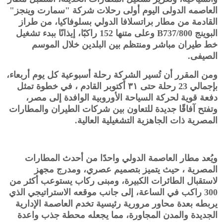
العاصمه الدولى اليوم أولى رحلات شركة "سمارت وينجز"
القادمة من مطار براتسلافا الدولي بسلوفاكيا، من طراز
البوينج B737/800 وعلى متنها 152 راكبًا، إيذانًا ببدء تشغيل
خط طيران مباشر ومنتظم بين البلدين خلال الموسم
الصيفى.
ومن المقرر أن تُسير الشركة رحلة أسبوعية كل يوم أربعاء،
بإجمالي 23 رحلة حتى ٣١ أكتوبر القادم ، في خطوة تمثل
دفعة قوية لحركة السياحة الأوروبية الوافدة إلى مصر،
وتفتح آفاقًا جديدة للتعاون بين شركات الطيران والمطارات
المصرية ذات الجاهزية التشغيلية العالية.
ويُعد مطار العاصمة الدولي واحدًا من أحدث المطارات
المصرية ، حيث يتميز بتصميم عصري، ومدرج مجهز
لاستقبال الطائرات الكبيرة، ومبنى ركاب يستوعب أكثر من
300 راكب في الساعة، إلى جانب موقعه الاستراتيجي الذي
يربطه بعدة محاور مرورية رئيسية تخدم العاصمة الإدارية
الجديدة والمدن المجاورة، مما يجعله محطة جذب واعدة