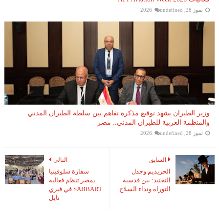
تموز 28, 2026
undefined
وزير الطيران يشهد توقيع مذكرة تفاهم بين سلطة الطيران المدني
والمنظمة العربية للطيران المدني.. مصر
تموز 28, 2026
undefined
السابق
التالي
الحريديم وجدل
سفارة سلوفينيا
التجنيد: بين قدسية
بمصر تنظم فعالية
التوراة ونداء السلاح.
SABBART في فيري
نايل