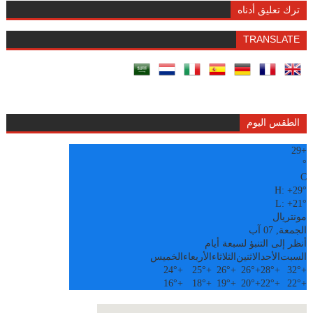
ترك تعليق أدناه
TRANSLATE
الطقس اليوم
29
+
°
C
H:
+
29°
L:
+
21°
مونتريال
الجمعة, 07 آب
أنظر إلى التنبؤ لسبعة أيام
السبت
الأحد
الاثنين
الثلاثاء
الأربعاء
الخميس
24°
+
25°
+
26°
+
26°
+
28°
+
32°
+
16°
+
18°
+
19°
+
20°
+
22°
+
22°
+