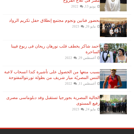
مصر فى علاج القروح
يونيو 13, 2022
بحضور فنانين ونجوم مجتمع إنطلاق حفل تكريم الرواد
مايو 26, 2023
احمد شاكر يخطف قلب نورهان ريحان فى ربوع فيينا
الساحرة
أغسطس 29, 2022
بسبب منعها من الحصول على تأشيرة كندا انسحاب لاعبة ​
التنس​ المصريّة ​ميار شريف​ من بطولة ​تورنتو​المفتوحة
أغسطس 11, 2022
الجالية المصرية بجورجيا تستقبل وفد دبلوماسى مصرى
رفيع المستوى
مايو 24, 2023