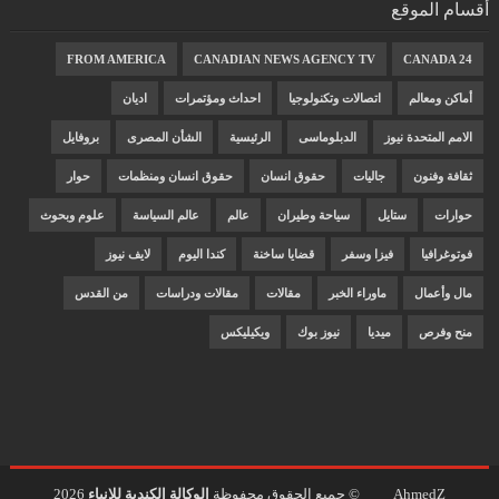
أقسام الموقع
FROM AMERICA
CANADIAN NEWS AGENCY TV
CANADA 24
أماكن ومعالم
اتصالات وتكنولوجيا
احداث ومؤتمرات
اديان
الامم المتحدة نيوز
الدبلوماسى
الرئيسية
الشأن المصرى
بروفايل
ثقافة وفنون
جاليات
حقوق انسان
حقوق انسان ومنظمات
حوار
حوارات
ستايل
سياحة وطيران
عالم
عالم السياسة
علوم وبحوث
فوتوغرافيا
فيزا وسفر
قضايا ساخنة
كندا اليوم
لايف نيوز
مال وأعمال
ماوراء الخبر
مقالات
مقالات ودراسات
من القدس
منح وفرص
ميديا
نيوز بوك
ويكيليكس
AhmedZ
© جميع الحقوق محفوظة
الوكالة الكندية للانباء
2026