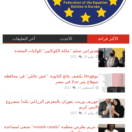
الأكثر قراءة
الأحدث
آخر التعليقات
هندوراس تسلم "ملكة الكوكايين" للولايات المتحدة
يوليو 28, 2022
موقعbbc يكشف نتائج الثانوية: "غش عائلي" فى محافظة
سوهاج يثير جدلا في مصر
أغسطس 11, 2022
جوزيف وزينب يفوزان بالمعرض الزراعي بكندا بمشروع
الايس كريم
يوليو 31, 2022
د.مريم بطرس:منظمة "wounds canada" تسعى لمساعدة