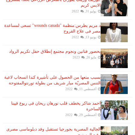
الايس كريم
يوليو 31, 2022
د.مريم بطرس:منظمة "wounds canada" تسعى لمساعدة
مصر فى علاج القروح
يونيو 13, 2022
بحضور فنانين ونجوم مجتمع إنطلاق حفل تكريم الرواد
مايو 26, 2023
بسبب منعها من الحصول على تأشيرة كندا انسحاب لاعبة ​
التنس​ المصريّة ​ميار شريف​ من بطولة ​تورنتو​المفتوحة
أغسطس 11, 2022
احمد شاكر يخطف قلب نورهان ريحان فى ربوع فيينا
الساحرة
أغسطس 29, 2022
الجالية المصرية بجورجيا تستقبل وفد دبلوماسى مصرى
رفيع المستوى