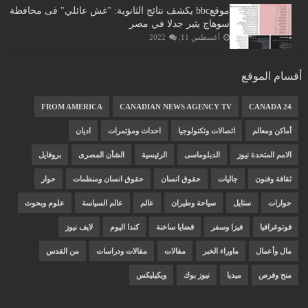
موقعbbc يكشف نتائج الثانوية: "غش عائلي" فى محافظة
سوهاج يثير جدلا في مصر
أغسطس 11, 2022
أقسام الموقع
FROM AMERICA
CANADIAN NEWS AGENCY TV
CANADA 24
أماكن ومعالم
اتصالات وتكنولوجيا
احداث ومؤتمرات
اديان
الامم المتحدة نيوز
الدبلوماسى
الرئيسية
الشأن المصرى
بروفايل
ثقافة وفنون
جاليات
حقوق انسان
حقوق انسان ومنظمات
حوار
حوارات
ستايل
سياحة وطيران
عالم
عالم السياسة
علوم وبحوث
فوتوغرافيا
فيزا وسفر
قضايا ساخنة
كندا اليوم
لايف نيوز
مال وأعمال
ماوراء الخبر
مقالات
مقالات ودراسات
من القدس
منح وفرص
ميديا
نيوز بوك
ويكيليكس