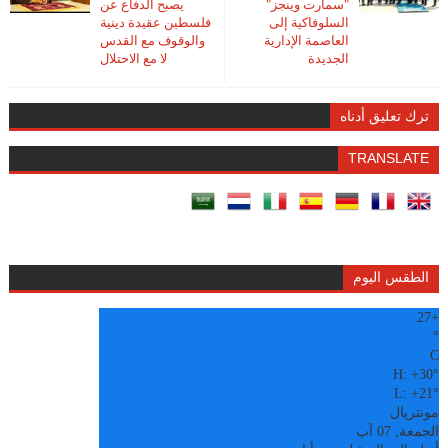
"سمارت وينجز"
يصبح الدفاع عن
السلوفاكية إلى
فلسطين عقيدة دينية
العاصمة الإدارية
والوقوف مع القدس
الجديدة
لا مع الاحتلال
ترك تعليق أدناه
TRANSLATE
الطقس اليوم
27
+
°
C
H:
+
30°
L:
+
21°
مونتريال
الجمعة, 07 آب