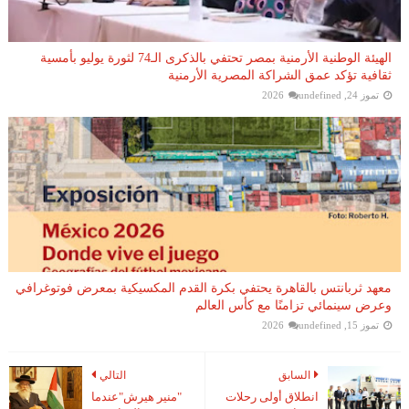
الهيئة الوطنية الأرمنية بمصر تحتفي بالذكرى الـ74 لثورة يوليو بأمسية
ثقافية تؤكد عمق الشراكة المصرية الأرمنية
تموز 24, 2026
undefined
معهد ثربانتس بالقاهرة يحتفي بكرة القدم المكسيكية بمعرض فوتوغرافي
وعرض سينمائي تزامنًا مع كأس العالم
تموز 15, 2026
undefined
السابق
التالي
انطلاق أولى رحلات
"منير هيرش"عندما