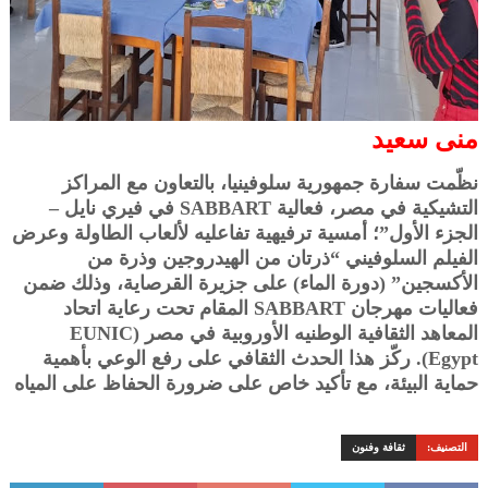
منى سعيد
نظّمت سفارة جمهورية سلوفينيا، بالتعاون مع المراكز
التشيكية في مصر، فعالية SABBART في فيري نايل –
الجزء الأول”؛ أمسية ترفيهية تفاعليه لألعاب الطاولة وعرض
الفيلم السلوفيني “ذرتان من الهيدروجين وذرة من
الأكسجين” (دورة الماء) على جزيرة القرصاية، وذلك ضمن
فعاليات مهرجان SABBART المقام تحت رعاية اتحاد
المعاهد الثقافية الوطنيه الأوروبية في مصر (EUNIC
Egypt). ركّز هذا الحدث الثقافي على رفع الوعي بأهمية
حماية البيئة، مع تأكيد خاص على ضرورة الحفاظ على المياه
التصنيف:
ثقافة وفنون