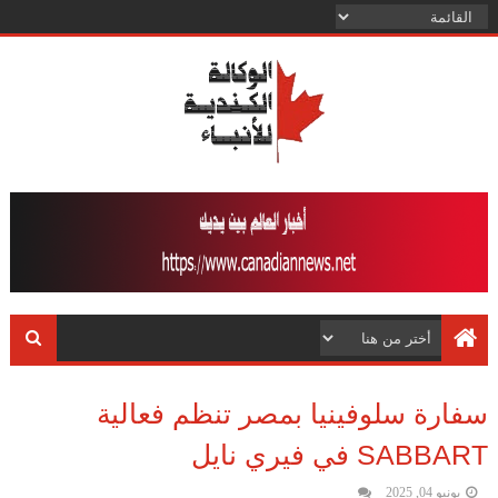
سفارة سلوفينيا بمصر تنظم فعالية
SABBART في فيري نايل
يونيو 04, 2025