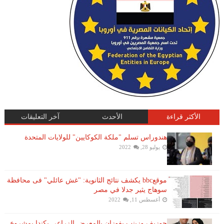
الأكثر قراءة
الأحدث
آخر التعليقات
هندوراس تسلم "ملكة الكوكايين" للولايات المتحدة
يوليو 28, 2022
موقعbbc يكشف نتائج الثانوية: "غش عائلي" فى محافظة
سوهاج يثير جدلا في مصر
أغسطس 11, 2022
جوزيف وزينب يفوزان بالمعرض الزراعي بكندا بمشروع