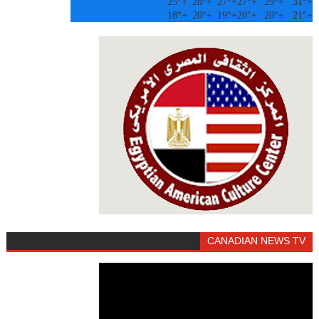
25°
+
28°
+
27°
+
27°
+
29°
+
31°
+
18°
+
20°
+
19°
+
20°
+
20°
+
21°
+
CANADIAN NEWS TV