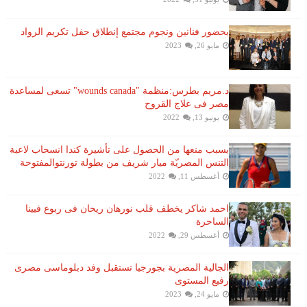
بحضور فنانين ونجوم مجتمع إنطلاق حفل تكريم الرواد
مايو 26, 2023
د.مريم بطرس:منظمة "wounds canada" تسعى لمساعدة
مصر فى علاج القروح
يونيو 13, 2022
بسبب منعها من الحصول على تأشيرة كندا انسحاب لاعبة ​
التنس​ المصريّة ​ميار شريف​ من بطولة ​تورنتو​المفتوحة
أغسطس 11, 2022
احمد شاكر يخطف قلب نورهان ريحان فى ربوع فيينا
الساحرة
أغسطس 29, 2022
الجالية المصرية بجورجيا تستقبل وفد دبلوماسى مصرى
رفيع المستوى
مايو 24, 2023