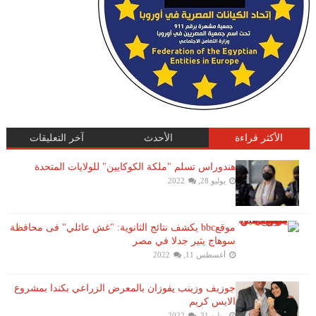
الأكثر قراءة
الأحدث
آخر التعليقات
هندوراس تسلم "ملكة الكوكايين" للولايات المتحدة
يوليو 28, 2022
موقعbbc يكشف نتائج الثانوية: "غش عائلي" فى محافظة
سوهاج يثير جدلا في مصر
أغسطس 11, 2022
جوزيف وزينب يفوزان بالمعرض الزراعي بكندا بمشروع
الايس كريم
يوليو 31, 2022