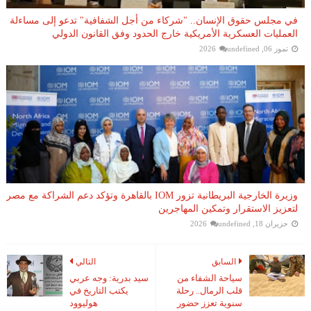
في مجلس حقوق الإنسان.. "شركاء من أجل الشفافية" تدعو إلى مساءلة
العمليات العسكرية الأمريكية خارج الحدود وفق القانون الدولي
تموز 06, 2026
undefined
وزيرة الخارجية البريطانية تزور IOM بالقاهرة وتؤكد دعم الشراكة مع مصر
لتعزيز الاستقرار وتمكين المهاجرين
حزيران 18, 2026
undefined
السابق
التالي
سياحة الشفاء من
سيد بدرية: وجه عربي
قلب الرمال.. رحلة
يكتب التاريخ في
سنوية تعزز حضور
هوليوود