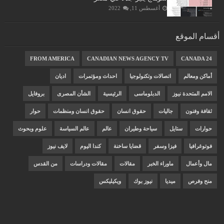
أغسطس 11, 2022
أقسام الموقع
FROM AMERICA
CANADIAN NEWS AGENCY TV
CANADA 24
أماكن ومعالم
اتصالات وتكنولوجيا
احداث ومؤتمرات
اديان
الامم المتحدة نيوز
الدبلوماسى
الرئيسية
الشأن المصرى
بروفايل
ثقافة وفنون
جاليات
حقوق انسان
حقوق انسان ومنظمات
حوار
حوارات
ستايل
سياحة وطيران
عالم
عالم السياسة
علوم وبحوث
فوتوغرافيا
فيزا وسفر
قضايا ساخنة
كندا اليوم
لايف نيوز
مال وأعمال
ماوراء الخبر
مقالات
مقالات ودراسات
من القدس
منح وفرص
ميديا
نيوز بوك
ويكيليكس