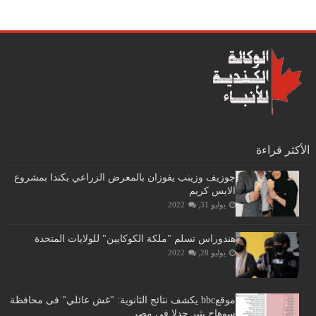
الأكثر قراءة
جوزيف وزينب يفوزان بالمعرض الزراعي بكندا بمشروع
الايس كريم
يوليو 31, 2022
هندوراس تسلم "ملكة الكوكايين" للولايات المتحدة
يوليو 28, 2022
موقعbbc يكشف نتائج الثانوية: "غش عائلي" فى محافظة
سوهاج يثير جدلا في مصر