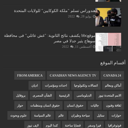
هندوراس تسلم "ملكة الكوكايين" للولايات المتحدة
يوليو 28, 2022
موقعbbc يكشف نتائج الثانوية: "غش عائلي" فى محافظة
سوهاج يثير جدلا في مصر
أغسطس 11, 2022
أقسام الموقع
FROM AMERICA
CANADIAN NEWS AGENCY TV
CANADA 24
أماكن ومعالم
اتصالات وتكنولوجيا
احداث ومؤتمرات
اديان
الامم المتحدة نيوز
الدبلوماسى
الرئيسية
الشأن المصرى
بروفايل
ثقافة وفنون
جاليات
حقوق انسان
حقوق انسان ومنظمات
حوار
حوارات
ستايل
سياحة وطيران
عالم
عالم السياسة
علوم وبحوث
فوتوغرافيا
فيزا وسفر
قضايا ساخنة
كندا اليوم
لايف نيوز