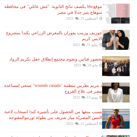
موقعbbc يكشف نتائج الثانوية: "غش عائلي" فى محافظة
سوهاج يثير جدلا في مصر
أغسطس 11, 2022
جوزيف وزينب يفوزان بالمعرض الزراعي بكندا بمشروع
الايس كريم
يوليو 31, 2022
بحضور فنانين ونجوم مجتمع إنطلاق حفل تكريم الرواد
مايو 26, 2023
د.مريم بطرس:منظمة "wounds canada" تسعى لمساعدة
مصر فى علاج القروح
يونيو 13, 2022
بسبب منعها من الحصول على تأشيرة كندا انسحاب لاعبة ​
التنس​ المصريّة ​ميار شريف​ من بطولة ​تورنتو​المفتوحة
أغسطس 11, 2022