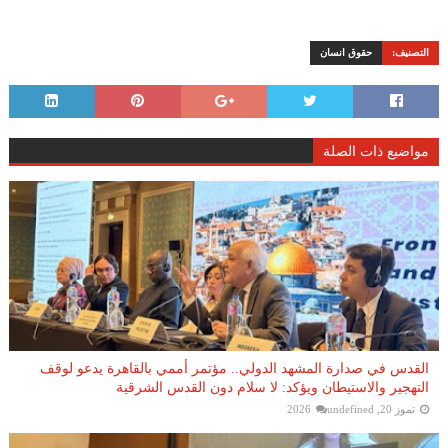
التصنيف:
حقوق انسان
مواضيع ذات الصلة
القدس في صدارة المشهد الدولي.. مؤتمر أممي بالقاهرة يدعو لوقف
التهجير والاستيطان ويؤكد: لا سلام دون القدس الشرقية
تموز 20, 2026
undefined