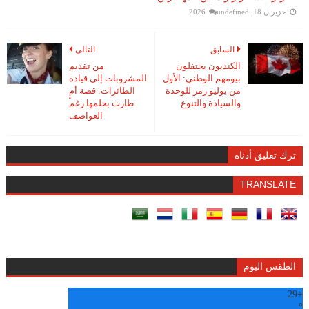
حزيران 18, 2026
undefined
السابق
التالي
الكنديون يحتفلون
من تقديم
بيومهم الوطني: الأول
المشروبات إلى قيادة
من يوليو رمز للوحدة
الطائرات: قصة أمٍ
والسيادة والتنوع
طارت بحلمها رغم
العواصف
ترك تعليق أدناه
TRANSLATE
الطقس اليوم
29
+
°