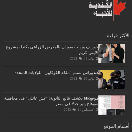
الأكثر قراءة
جوزيف وزينب يفوزان بالمعرض الزراعي بكندا بمشروع
الايس كريم
يوليو 31, 2022
هندوراس تسلم "ملكة الكوكايين" للولايات المتحدة
يوليو 28, 2022
موقعbbc يكشف نتائج الثانوية: "غش عائلي" فى محافظة
سوهاج يثير جدلا في مصر
أغسطس 11, 2022
أقسام الموقع