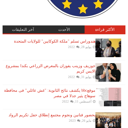
الأكثر قراءة
الأحدث
آخر التعليقات
هندوراس تسلم "ملكة الكوكايين" للولايات المتحدة
يوليو 28, 2022
جوزيف وزينب يفوزان بالمعرض الزراعي بكندا بمشروع
الايس كريم
يوليو 31, 2022
موقعbbc يكشف نتائج الثانوية: "غش عائلي" فى محافظة
سوهاج يثير جدلا في مصر
أغسطس 11, 2022
بحضور فنانين ونجوم مجتمع إنطلاق حفل تكريم الرواد
مايو 26, 2023