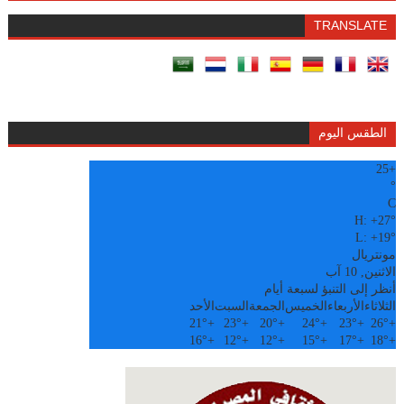
TRANSLATE
الطقس اليوم
25
+
°
C
H:
+
27°
L:
+
19°
مونتريال
الاثنين, 10 آب
أنظر إلى التنبؤ لسبعة أيام
الثلاثاء
الأربعاء
الخميس
الجمعة
السبت
الأحد
21°
+
23°
+
20°
+
24°
+
23°
+
26°
+
16°
+
12°
+
12°
+
15°
+
17°
+
18°
+