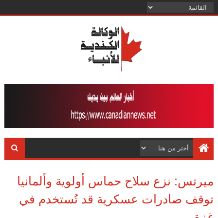
ميرتس: نزع سلاح حماس أولوية وألمانيا
توقف صادرات عسكرية قد تُستخدم في
غزة