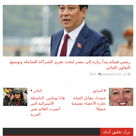
رئيس فيتنام يبدأ زيارة إلى مصر لبحث تعزيز الشراكة الشاملة وتوسيع
التعاون الثنائي
آب 02, 2025
undefined
السابق
التالي
جسدك مقابل الحياة:
هانا توماس.. الناشطة
تجارة الأعضاء تفضحنا
الأسترالية التي
جميعًا!
أبصرت العالم بعين
الحرية
ترك تعليق أدناه