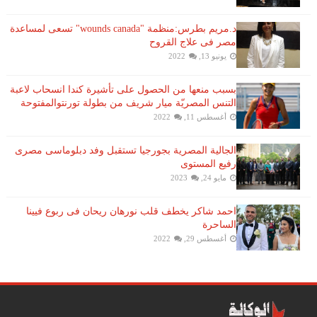
د.مريم بطرس:منظمة "wounds canada" تسعى لمساعدة
مصر فى علاج القروح
يونيو 13, 2022
بسبب منعها من الحصول على تأشيرة كندا انسحاب لاعبة ​
التنس​ المصريّة ​ميار شريف​ من بطولة ​تورنتو​المفتوحة
أغسطس 11, 2022
الجالية المصرية بجورجيا تستقبل وفد دبلوماسى مصرى
رفيع المستوى
مايو 24, 2023
احمد شاكر يخطف قلب نورهان ريحان فى ربوع فيينا
الساحرة
أغسطس 29, 2022