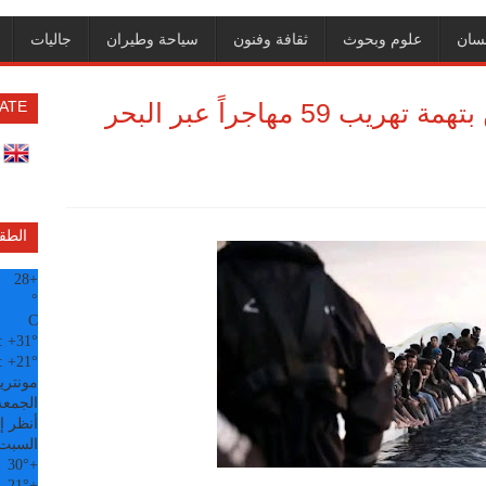
سان
علوم وبحوث
ثقافة وفنون
سياحة وطيران
جاليات
اليونان توقف شابين مصريين بتهمة تهريب 59 مهاجراً عبر البحر
ATE
الطق
28
+
°
C
:
+
31°
:
+
21°
مونتري
الجمعة, 07
أنظر إل
السبت
30°
+
21°
+