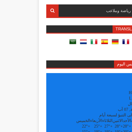
رياضة وملاعب
TRANSL
س اليوم
H
L
ال
 آب
ى التنبؤ لسبعة أيام
الأحد
الاثنين
الثلاثاء
الأربعاء
الخميس
22°
+
25°
+
27°
+
28°
+
28°
+
15°
+
19°
+
19°
+
19°
+
20°
+