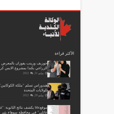
الأكثر قراءة
جوزيف وزينب يفوزان بالمعرض
الزراعي بكندا بمشروع الايس كر
يوليو 31, 2022
هندوراس تسلم "ملكة الكوكايين"
للولايات المتحدة
يوليو 28, 2022
موقعbbc يكشف نتائج الثانوية: 
عائلي" فى محافظة سوهاج يثير ج