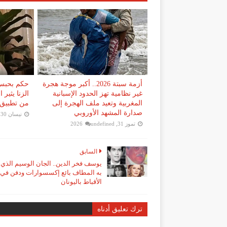
أزمة سبتة 2026.. أكبر موجة هجرة
حكم بحبس 
غير نظامية تهز الحدود الإسبانية
الزنا يثير
المغربية وتعيد ملف الهجرة إلى
من تطبيق 
صدارة المشهد الأوروبي
نيسان 30, 2026
تموز 31, 2026
undefined
السابق
يوسف فخر الدين.. الجان الوسيم الذي 
به المطاف بائع إكسسوارات ودفن في 
الأقباط باليونان
ترك تعليق أدناه