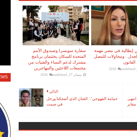
إيطالية في مصر بتهمة
سفارة سويسرا وصندوق الأمم
 الجدل.. ومحاولات للتنصل
المتحدة للسكان يختتمان برنامج
القانون
مشترك لدعم النساء والفتيات من
مجتمعات اللاجئين والمهاجرين
undefined
نيسان 27, 2026
undefined
EWS
التالي
انتهى
حمامة القهوجي".. الفنان الذي أضحكنا ورحل
مقابر
في صمت