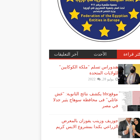
كثر قراءة
الأحدث
آخر التعليقات
هندوراس تسلم "ملكة الكوكايين"
للولايات المتحدة
يوليو 28, 2022
موقعbbc يكشف نتائج الثانوية: "غش
عائلي" فى محافظة سوهاج يثير جدلا
في مصر
جوزيف وزينب يفوزان بالمعرض
الزراعي بكندا بمشروع الايس كريم