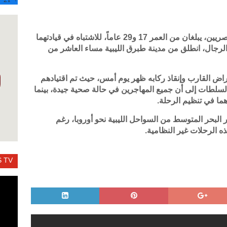
أعلنت السلطات اليونانية عن اعتقال شابين مصريين، يبلغان من العمر 17 و29 عاماً، للاشتباه في قيادتهما
يعهم من الرجال، انطلق من مدينة طبرق الليبية مساء العاشر من
ض القارب وإنقاذ ركابه ظهر يوم أمس، حيث تم اقتيادهم
السلطات إلى أن جميع المهاجرين في حالة صحية جيدة، بينما
ا في تنظيم الرحلة.
البحر المتوسط من السواحل الليبية نحو أوروبا، رغم
ه الرحلات غير النظامية.
 TV