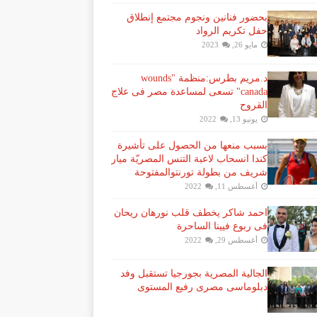
بحضور فنانين ونجوم مجتمع إنطلاق
حفل تكريم الرواد
مايو 26, 2023
د.مريم بطرس:منظمة "wounds
canada" تسعى لمساعدة مصر فى علاج
القروح
يونيو 13, 2022
بسبب منعها من الحصول على تأشيرة
كندا انسحاب لاعبة ​التنس​ المصريّة ​ميار
شريف​ من بطولة ​تورنتو​المفتوحة
أغسطس 11, 2022
احمد شاكر يخطف قلب نورهان ريحان
فى ربوع فيينا الساحرة
أغسطس 29, 2022
الجالية المصرية بجورجيا تستقبل وفد
دبلوماسى مصرى رفيع المستوى