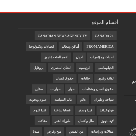
أقسام الموقع
CANADIAN NEWS AGENCY TV
CANADA 24
FROM AMERICA
أماكن ومعالم
اتصالات وتكنولوجيا
احداث ومؤتمرات
اديان
الامم المتحدة نيوز
الدبلوماسى
الرئيسية
الشأن المصرى
بروفايل
ثقافة وفنون
جاليات
حقوق انسان
يم
حقوق انسان ومنظمات
حوار
حوارات
ستايل
سياحة وطيران
عالم
عالم السياسة
علوم وبحوث
فوتوغرافيا
فيزا وسفر
قضايا ساخنة
كندا اليوم
لايف نيوز
مال وأعمال
ماوراء الخبر
مقالات
"غش
مقالات ودراسات
من القدس
منح وفرص
ميديا
دلا