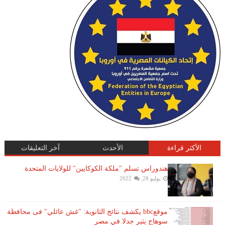
الأكثر قراءة
الأحدث
آخر التعليقات
هندوراس تسلم "ملكة الكوكايين" للولايات المتحدة
يوليو 28, 2022
موقعbbc يكشف نتائج الثانوية: "غش عائلي" فى محافظة
سوهاج يثير جدلا في مصر