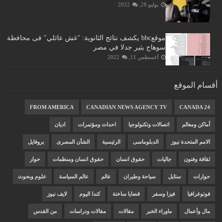
يوليو 28, 2022
موقعbbc يكشف نتائج الثانوية: "غش عائلي" فى محافظة
سوهاج يثير جدلا في مصر
أغسطس 11, 2022
أقسام الموقع
FROM AMERICA
CANADIAN NEWS AGENCY TV
CANADA 24
أماكن ومعالم
اتصالات وتكنولوجيا
احداث ومؤتمرات
اديان
الامم المتحدة نيوز
الدبلوماسى
الرئيسية
الشأن المصرى
بروفايل
ثقافة وفنون
جاليات
حقوق انسان
حقوق انسان ومنظمات
حوار
حوارات
ستايل
سياحة وطيران
عالم
عالم السياسة
علوم وبحوث
فوتوغرافيا
فيزا وسفر
قضايا ساخنة
كندا اليوم
لايف نيوز
مال وأعمال
ماوراء الخبر
مقالات
مقالات ودراسات
من القدس