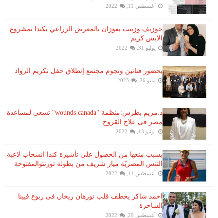
أغسطس 11, 2022
جوزيف وزينب يفوزان بالمعرض الزراعي بكندا بمشروع
الايس كريم
يوليو 31, 2022
بحضور فنانين ونجوم مجتمع إنطلاق حفل تكريم الرواد
مايو 26, 2023
د.مريم بطرس:منظمة "wounds canada" تسعى لمساعدة
مصر فى علاج القروح
يونيو 13, 2022
بسبب منعها من الحصول على تأشيرة كندا انسحاب لاعبة ​
التنس​ المصريّة ​ميار شريف​ من بطولة ​تورنتو​المفتوحة
أغسطس 11, 2022
احمد شاكر يخطف قلب نورهان ريحان فى ربوع فيينا
الساحرة
أغسطس 29, 2022