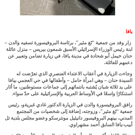
يافا
زار وفد من جمعية “تَغ مئير”، برئاسة البروفيسورة تسفيه والدن –
ابنة رئيس الوزراء الإسرائيلي الأسبق شمعون بيريس – منزل عائلة
حنان خيمل أبو شحادة في مدينة يافا، في زيارة تضامن وتعبير عن
دعمهم للعائلة،
وجاءت الزيارة في أعقاب الاعتداء العنصري الذي تعرّضت له
السيدة حنان – وهي امرأة حامل – وأطفالها في حي العجمي بيافا
على يد ثلاثة شبان يُشتبه بانتمائهم إلى جماعات مستوطنين، ما أثار
استنكارًا واسعًا في الأوساط العربية والإسرائيلية على حدّ سواء.
رافق البروفيسورة والدن في الزيارة الدكتور غادي غبريةو، رئيس
جمعية “تَغ مئير”، وزوجته، إضافة إلى شخصيات من المجتمع
المدني، بينهم البروفيسور دانيئيل مونترسكو وعضو مجلس بلدية تل
أبيب-يافا السابق أحمد مشهراوي.