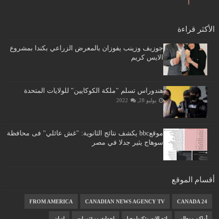
الأكثر قراءة
جوزيف وزينب يفوزان بالمعرض الزراعي بكندا بمشروع
الايس كريم
هندوراس تسلم "ملكة الكوكايين" للولايات المتحدة
يوليو 28, 2022
موقعbbc يكشف نتائج الثانوية: "غش عائلي" فى محافظة
سوهاج يثير جدلا في مصر
أقسام الموقع
FROM AMERICA
CANADIAN NEWS AGENCY TV
CANADA 24
أماكن ومعالم
اتصالات وتكنولوجيا
احداث ومؤتمرات
اديان