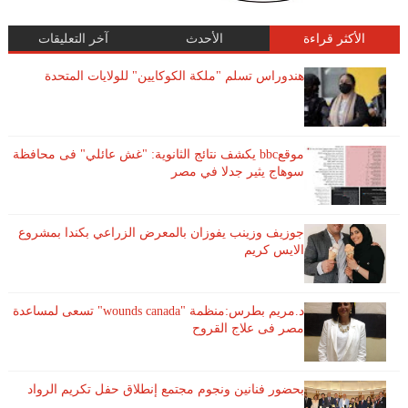
الأكثر قراءة
الأحدث
آخر التعليقات
هندوراس تسلم "ملكة الكوكايين" للولايات المتحدة
موقعbbc يكشف نتائج الثانوية: "غش عائلي" فى محافظة
سوهاج يثير جدلا في مصر
جوزيف وزينب يفوزان بالمعرض الزراعي بكندا بمشروع
الايس كريم
د.مريم بطرس:منظمة "wounds canada" تسعى لمساعدة
مصر فى علاج القروح
بحضور فنانين ونجوم مجتمع إنطلاق حفل تكريم الرواد