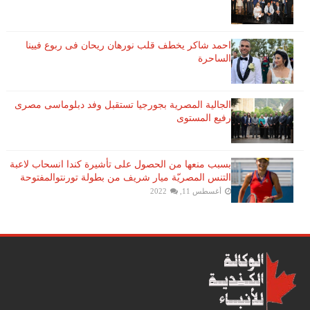
احمد شاكر يخطف قلب نورهان ريحان فى ربوع فيينا
الساحرة
الجالية المصرية بجورجيا تستقبل وفد دبلوماسى مصرى
رفيع المستوى
بسبب منعها من الحصول على تأشيرة كندا انسحاب لاعبة ​
التنس​ المصريّة ​ميار شريف​ من بطولة ​تورنتو​المفتوحة
أغسطس 11, 2022