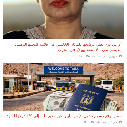
أورلي نوي تعلن ترشحها للمكان الخامس في قائمة التجمع الوطني
الديمقراطي: «لا مقعد يهوديًا في الحزب
حزيران 23, 2026
undefined
مصر ترفع رسوم دخول الإسرائيليين عبر معبر طابا إلى 120 دولارًا للفرد
أذار 28, 2026
undefined