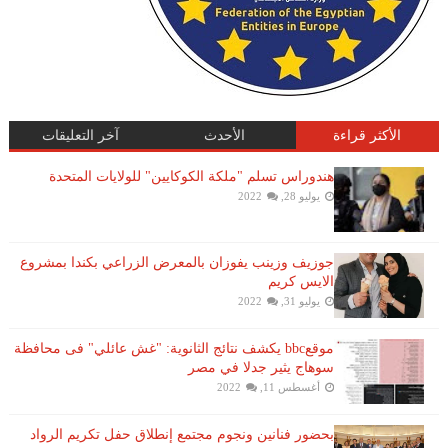
الأكثر قراءة
الأحدث
آخر التعليقات
هندوراس تسلم "ملكة الكوكايين" للولايات المتحدة
يوليو 28, 2022
جوزيف وزينب يفوزان بالمعرض الزراعي بكندا بمشروع
الايس كريم
يوليو 31, 2022
موقعbbc يكشف نتائج الثانوية: "غش عائلي" فى محافظة
سوهاج يثير جدلا في مصر
أغسطس 11, 2022
بحضور فنانين ونجوم مجتمع إنطلاق حفل تكريم الرواد