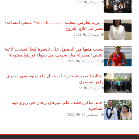
مايو 26, 2023
د.مريم بطرس:منظمة "wounds canada" تسعى لمساعدة
مصر فى علاج القروح
يونيو 13, 2022
بسبب منعها من الحصول على تأشيرة كندا انسحاب لاعبة ​
التنس​ المصريّة ​ميار شريف​ من بطولة ​تورنتو​المفتوحة
أغسطس 11, 2022
الجالية المصرية بجورجيا تستقبل وفد دبلوماسى مصرى
رفيع المستوى
مايو 24, 2023
احمد شاكر يخطف قلب نورهان ريحان فى ربوع فيينا
الساحرة
أغسطس 29, 2022