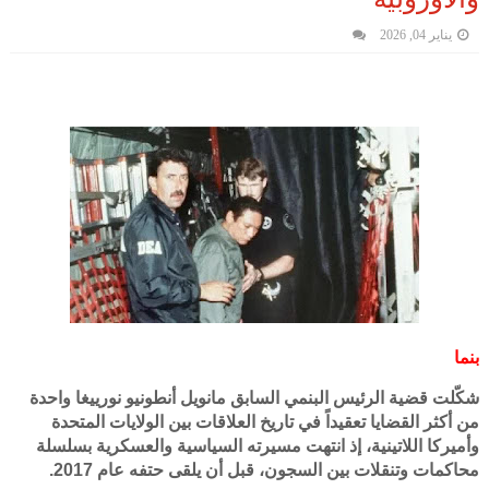
يناير 04, 2026
بنما
شكّلت قضية الرئيس البنمي السابق مانويل أنطونيو نورييغا واحدة
من أكثر القضايا تعقيداً في تاريخ العلاقات بين الولايات المتحدة
وأميركا اللاتينية، إذ انتهت مسيرته السياسية والعسكرية بسلسلة
محاكمات وتنقلات بين السجون، قبل أن يلقى حتفه عام 2017.