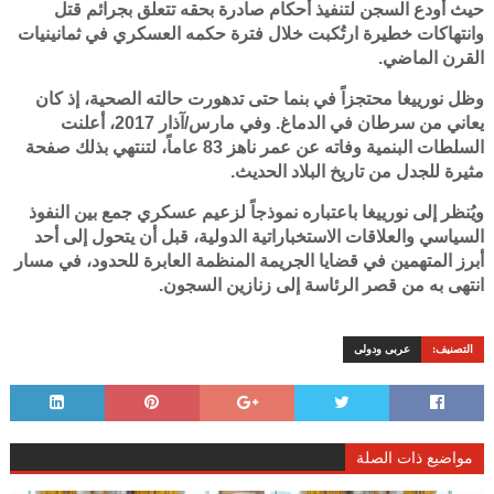
حيث أُودع السجن لتنفيذ أحكام صادرة بحقه تتعلق بجرائم قتل
وانتهاكات خطيرة ارتُكبت خلال فترة حكمه العسكري في ثمانينيات
القرن الماضي.
وظل نورييغا محتجزاً في بنما حتى تدهورت حالته الصحية، إذ كان
يعاني من سرطان في الدماغ. وفي مارس/آذار 2017، أعلنت
السلطات البنمية وفاته عن عمر ناهز 83 عاماً، لتنتهي بذلك صفحة
مثيرة للجدل من تاريخ البلاد الحديث.
ويُنظر إلى نورييغا باعتباره نموذجاً لزعيم عسكري جمع بين النفوذ
السياسي والعلاقات الاستخباراتية الدولية، قبل أن يتحول إلى أحد
أبرز المتهمين في قضايا الجريمة المنظمة العابرة للحدود، في مسار
انتهى به من قصر الرئاسة إلى زنازين السجون.
التصنيف:
عربى ودولى
مواضيع ذات الصلة