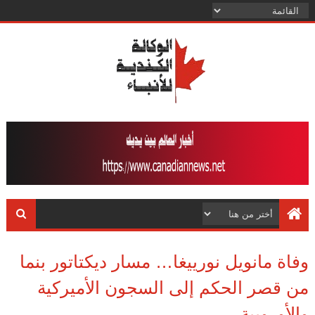
وفاة مانويل نورييغا… مسار ديكتاتور بنما
من قصر الحكم إلى السجون الأميركية
والأوروبية