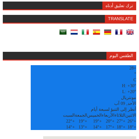
ترك تعليق أدناه
TRANSLATE
الطقس اليوم
28
+
°
C
H:
+
30°
L:
+
20°
مونتريال
الأحد, 09 آب
أنظر إلى التنبؤ لسبعة أيام
الاثنين
الثلاثاء
الأربعاء
الخميس
الجمعة
السبت
22°
+
19°
+
19°
+
20°
+
27°
+
26°
+
14°
+
13°
+
14°
+
17°
+
18°
+
18°
+