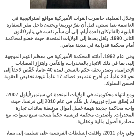
وخلال العملية، حاصرت القوات الأميركية مواقع استراتيجية في
العاصمة بنما سيتي، قبل أن يفرّ نورييغا ويختبئ داخل مقر السفارة
البابوية (الفاتيكان) لعدة أيام، إلى أن سلّم نفسه في يناير/كانون
الثاني 1990. ونُقل بعدها إلى الولايات المتحدة، حيث خضع لمحاكمة
أمام محكمة فدرالية في مدينة ميامي.
وفي عام 1992، أدانته المحكمة الأميركية في معظم التهم الموجهة
إليه، بما في ذلك الاتجار بالمخدرات، والتآمر، وابتزاز العصابات
الإجرامية، وصدر بحقه حكم بالسجن لمدة 40 عاماً، خُفّض لاحقاً إلى
نحو 30 عاماً، ثم أُفرج عنه بعد قضائه 17 عاماً نتيجة تخفيض العقوبة
لحسن السلوك.
ومع انتهاء محكوميته في الولايات المتحدة في سبتمبر/أيلول 2007،
لم يُطلق سراح نورييغا، بل سُلّم في عام 2010 إلى فرنسا، حيث
واجه محاكمة جديدة بتهمة غسل أموال مرتبطة بعائدات تجارة
المخدرات. وأصدرت محكمة فرنسية حكماً بسجنه سبع سنوات، مع
مصادرة أصول مالية وعقارية.
وفي عام 2011، وافقت السلطات الفرنسية على تسليمه إلى بنما،