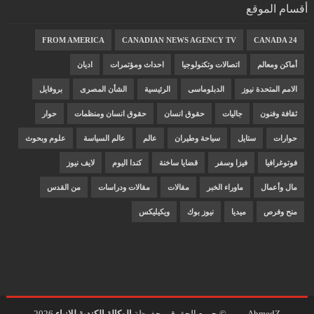
أقسام الموقع
FROM AMERICA
CANADIAN NEWS AGENCY TV
CANADA 24
أماكن ومعالم
اتصالات وتكنولوجيا
احداث ومؤتمرات
اديان
الامم المتحدة نيوز
الدبلوماسى
الرئيسية
الشأن المصرى
بروفايل
ثقافة وفنون
جاليات
حقوق انسان
حقوق انسان ومنظمات
حوار
حوارات
ستايل
سياحة وطيران
عالم
عالم السياسة
علوم وبحوث
فوتوغرافيا
فيزا وسفر
قضايا ساخنة
كندا اليوم
لايف نيوز
مال وأعمال
ماوراء الخبر
مقالات
مقالات ودراسات
من القدس
منح وفرص
ميديا
نيوز بوك
ويكيليكس
AhmedZ
© جميع الحقوق محفوظة
الوكالة الكندية للانباء
2026