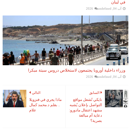
في لبنان
آب 04, 2026
undefined
وزراء داخلية أوروبا يجتمعون لاستخلاص دروس سبتة مبكرا
آب 04, 2026
undefined
السابق
التالي
نايكي تُشعل مواقع
ماذا يجري في فنزويلا
التواصل بإعلان يُشبه
.. بقلم د.محمد كمال
مشهد اعتقال مادورو:
علام
دعاية أم مبالغة
بصرية؟