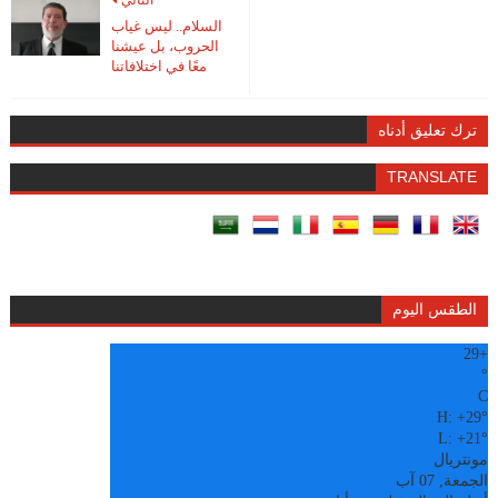
التالي
السلام.. ليس غياب
الحروب، بل عيشنا
معًا في اختلافاتنا
ترك تعليق أدناه
TRANSLATE
الطقس اليوم
29
+
°
C
H:
+
29°
L:
+
21°
مونتريال
الجمعة, 07 آب