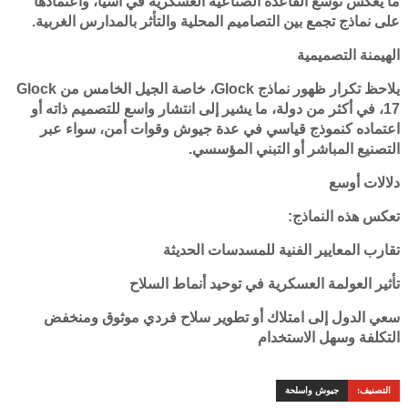
ما يعكس توسع القاعدة الصناعية العسكرية في آسيا، واعتمادها
على نماذج تجمع بين التصاميم المحلية والتأثر بالمدارس الغربية.
الهيمنة التصميمية
يلاحظ تكرار ظهور نماذج Glock، خاصة الجيل الخامس من Glock
17، في أكثر من دولة، ما يشير إلى انتشار واسع للتصميم ذاته أو
اعتماده كنموذج قياسي في عدة جيوش وقوات أمن، سواء عبر
التصنيع المباشر أو التبني المؤسسي.
دلالات أوسع
تعكس هذه النماذج:
تقارب المعايير الفنية للمسدسات الحديثة
تأثير العولمة العسكرية في توحيد أنماط السلاح
سعي الدول إلى امتلاك أو تطوير سلاح فردي موثوق ومنخفض
التكلفة وسهل الاستخدام
التصنيف:
جيوش واسلحة