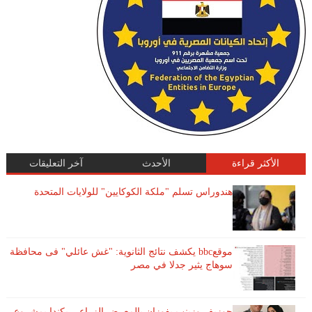
الأكثر قراءة
الأحدث
آخر التعليقات
هندوراس تسلم "ملكة الكوكايين" للولايات المتحدة
موقعbbc يكشف نتائج الثانوية: "غش عائلي" فى محافظة
سوهاج يثير جدلا في مصر
جوزيف وزينب يفوزان بالمعرض الزراعي بكندا بمشروع