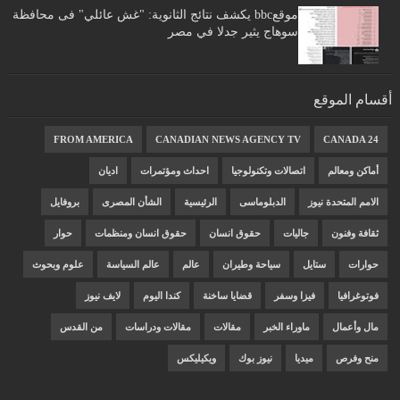
موقعbbc يكشف نتائج الثانوية: "غش عائلي" فى محافظة
سوهاج يثير جدلا في مصر
أقسام الموقع
FROM AMERICA
CANADIAN NEWS AGENCY TV
CANADA 24
أماكن ومعالم
اتصالات وتكنولوجيا
احداث ومؤتمرات
اديان
الامم المتحدة نيوز
الدبلوماسى
الرئيسية
الشأن المصرى
بروفايل
ثقافة وفنون
جاليات
حقوق انسان
حقوق انسان ومنظمات
حوار
حوارات
ستايل
سياحة وطيران
عالم
عالم السياسة
علوم وبحوث
فوتوغرافيا
فيزا وسفر
قضايا ساخنة
كندا اليوم
لايف نيوز
مال وأعمال
ماوراء الخبر
مقالات
مقالات ودراسات
من القدس
منح وفرص
ميديا
نيوز بوك
ويكيليكس