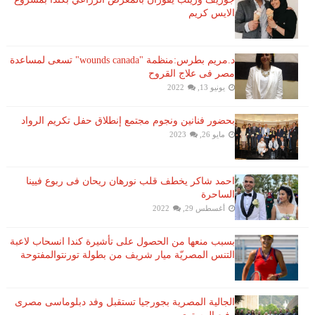
الايس كريم
د.مريم بطرس:منظمة "wounds canada" تسعى لمساعدة
مصر فى علاج القروح
يونيو 13, 2022
بحضور فنانين ونجوم مجتمع إنطلاق حفل تكريم الرواد
مايو 26, 2023
احمد شاكر يخطف قلب نورهان ريحان فى ربوع فيينا
الساحرة
أغسطس 29, 2022
بسبب منعها من الحصول على تأشيرة كندا انسحاب لاعبة ​
التنس​ المصريّة ​ميار شريف​ من بطولة ​تورنتو​المفتوحة
الجالية المصرية بجورجيا تستقبل وفد دبلوماسى مصرى