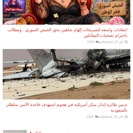
انتقادات واسعة لتصريحات إلهام شاهين بحق الجيش السوري.. ومطالب
باحترام تضحيات المقاتلين
أيار 25, 2026
undefined
تدمير طائرة إنذار مبكر أمريكية في هجوم استهدف قاعدة الأمير سلطان
بالسعودية
أذار 29, 2026
undefined