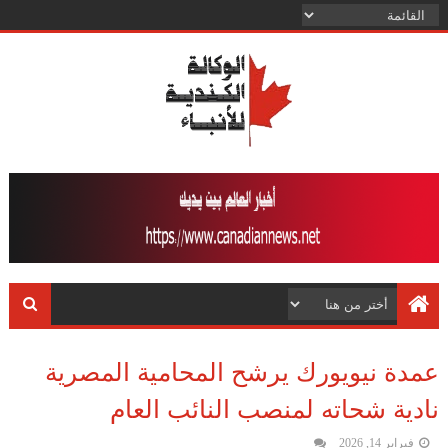
عمدة نيويورك يرشح المحامية المصرية
نادية شحاته لمنصب النائب العام
فبراير 14, 2026