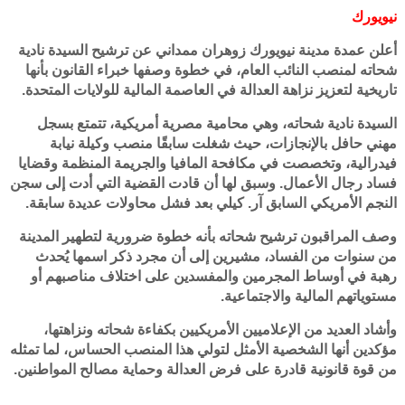
نيويورك
أعلن عمدة مدينة نيويورك زوهران ممداني عن ترشيح السيدة نادية
شحاته لمنصب النائب العام، في خطوة وصفها خبراء القانون بأنها
تاريخية لتعزيز نزاهة العدالة في العاصمة المالية للولايات المتحدة.
السيدة نادية شحاته، وهي محامية مصرية أمريكية، تتمتع بسجل
مهني حافل بالإنجازات، حيث شغلت سابقًا منصب وكيلة نيابة
فيدرالية، وتخصصت في مكافحة المافيا والجريمة المنظمة وقضايا
فساد رجال الأعمال. وسبق لها أن قادت القضية التي أدت إلى سجن
النجم الأمريكي السابق آر. كيلي بعد فشل محاولات عديدة سابقة.
وصف المراقبون ترشيح شحاته بأنه خطوة ضرورية لتطهير المدينة
من سنوات من الفساد، مشيرين إلى أن مجرد ذكر اسمها يُحدث
رهبة في أوساط المجرمين والمفسدين على اختلاف مناصبهم أو
مستوياتهم المالية والاجتماعية.
وأشاد العديد من الإعلاميين الأمريكيين بكفاءة شحاته ونزاهتها،
مؤكدين أنها الشخصية الأمثل لتولي هذا المنصب الحساس، لما تمثله
من قوة قانونية قادرة على فرض العدالة وحماية مصالح المواطنين.