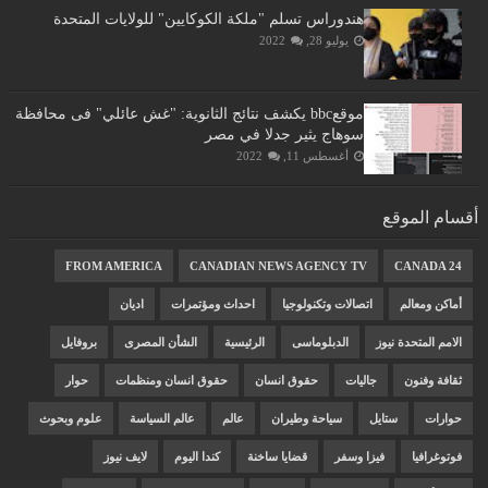
هندوراس تسلم "ملكة الكوكايين" للولايات المتحدة
يوليو 28, 2022
موقعbbc يكشف نتائج الثانوية: "غش عائلي" فى محافظة
سوهاج يثير جدلا في مصر
أغسطس 11, 2022
أقسام الموقع
FROM AMERICA
CANADIAN NEWS AGENCY TV
CANADA 24
أماكن ومعالم
اتصالات وتكنولوجيا
احداث ومؤتمرات
اديان
الامم المتحدة نيوز
الدبلوماسى
الرئيسية
الشأن المصرى
بروفايل
ثقافة وفنون
جاليات
حقوق انسان
حقوق انسان ومنظمات
حوار
حوارات
ستايل
سياحة وطيران
عالم
عالم السياسة
علوم وبحوث
فوتوغرافيا
فيزا وسفر
قضايا ساخنة
كندا اليوم
لايف نيوز