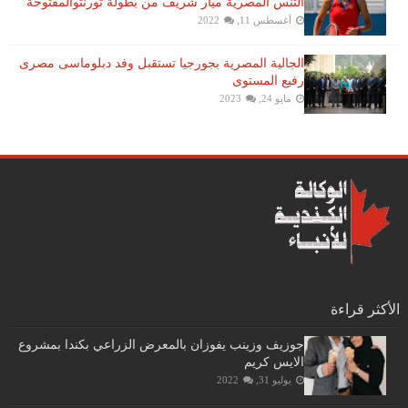
التنس​ المصريّة ​ميار شريف​ من بطولة ​تورنتو​المفتوحة
أغسطس 11, 2022
الجالية المصرية بجورجيا تستقبل وفد دبلوماسى مصرى
رفيع المستوى
مايو 24, 2023
الأكثر قراءة
جوزيف وزينب يفوزان بالمعرض الزراعي بكندا بمشروع
الايس كريم
يوليو 31, 2022