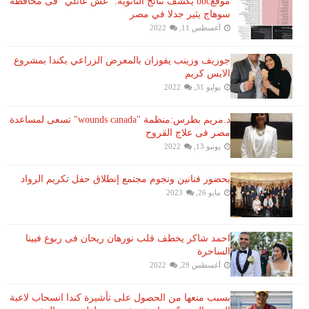
موقعbbc يكشف نتائج الثانوية: "غش عائلي" فى محافظة
سوهاج يثير جدلا في مصر
أغسطس 11, 2022
جوزيف وزينب يفوزان بالمعرض الزراعي بكندا بمشروع
الايس كريم
يوليو 31, 2022
د.مريم بطرس:منظمة "wounds canada" تسعى لمساعدة
مصر فى علاج القروح
يونيو 13, 2022
بحضور فنانين ونجوم مجتمع إنطلاق حفل تكريم الرواد
مايو 26, 2023
احمد شاكر يخطف قلب نورهان ريحان فى ربوع فيينا
الساحرة
أغسطس 29, 2022
بسبب منعها من الحصول على تأشيرة كندا انسحاب لاعبة ​