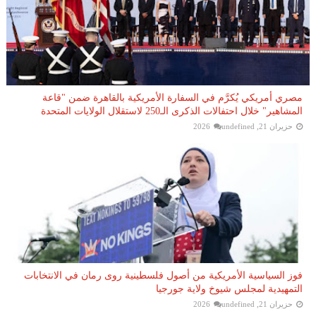
مصري أمريكي يُكرَّم في السفارة الأمريكية بالقاهرة ضمن "قاعة
المشاهير" خلال احتفالات الذكرى الـ250 لاستقلال الولايات المتحدة
حزيران 21, 2026
undefined
فوز السياسية الأمريكية من أصول فلسطينية روى رمان في الانتخابات
التمهيدية لمجلس شيوخ ولاية جورجيا
حزيران 21, 2026
undefined