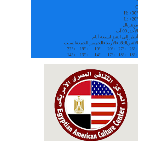
°
C
H:
+
30°
L:
+
20°
مونتريال
الأحد, 09 آب
أنظر إلى التنبؤ لسبعة أيام
الاثنين
الثلاثاء
الأربعاء
الخميس
الجمعة
السبت
22°
+
19°
+
19°
+
20°
+
27°
+
26°
+
14°
+
13°
+
14°
+
17°
+
18°
+
18°
+