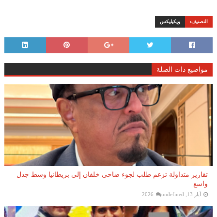
التصنيف:
ويكيليكس
مواضيع ذات الصلة
تقارير متداولة تزعم طلب لجوء ضاحى خلفان إلى بريطانيا وسط جدل
واسع
أيار 13, 2026
undefined