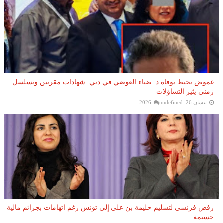
غموض يحيط بوفاة د. ضياء العوضي في دبي: شهادات مقربين وتسلسل
زمني يثير التساؤلات
نيسان 26, 2026
undefined
رفض فرنسي لتسليم حليمة بن علي إلى تونس رغم اتهامات بجرائم مالية
جسيمة