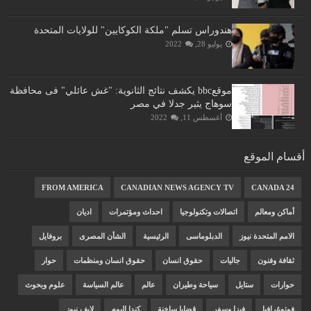
هندوراس تسلم "ملكة الكوكايين" للولايات المتحدة
يوليو 28, 2022
موقعbbc يكشف نتائج الثانوية: "غش عائلي" فى محافظة
سوهاج يثير جدلا في مصر
أغسطس 11, 2022
أقسام الموقع
FROM AMERICA
CANADIAN NEWS AGENCY TV
CANADA 24
أماكن ومعالم
اتصالات وتكنولوجيا
احداث ومؤتمرات
اديان
الامم المتحدة نيوز
الدبلوماسى
الرئيسية
الشأن المصرى
بروفايل
ثقافة وفنون
جاليات
حقوق انسان
حقوق انسان ومنظمات
حوار
حوارات
ستايل
سياحة وطيران
عالم
عالم السياسة
علوم وبحوث
فوتوغرافيا
فيزا وسفر
قضايا ساخنة
كندا اليوم
لايف نيوز