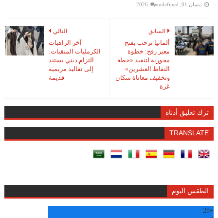
نيسان 01, 2026
undefined
السابق
التالي
ألمانيا ترحب بفتح
آخر الراهبات
معبر رفح: خطوة
الكرمليات المنقبات:
محورية لتنفيذ «خطة
التزام ديني يستند
النقاط العشرين»
إلى تقاليد مريمية
وتخفيف معاناة سكان
قديمة
غزة
ترك تعليق أدناه
TRANSLATE
الطقس اليوم
28
+