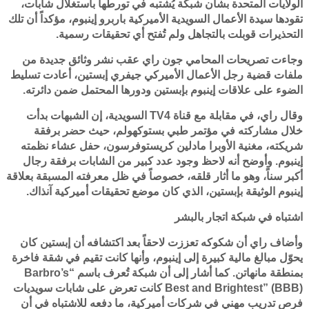
الولايات المتحدة بشأن شبكة يُشتبه في تورطها باستغلال شابات،
تقودها سيدة الأعمال السويدية الأميركية باربرو إينبوم، مؤكداً أن تلك
التحذيرات قوبلت بالتجاهل ولم تُفتح أي تحقيقات رسمية.
وجاءت تصريحات المحامي جون راي عقب نشر وثائق جديدة من
ملفات قضية رجل الأعمال الأميركي جيفري إبستين، أعادت تسليط
الضوء على علاقات إينبوم بإبستين ودورها المحتمل ضمن دائرته.
وقال راي، في مقابلة مع قناة TV4 السويدية، إن الشبهات بدأت
خلال مشاركته في مؤتمر طبي بستوكهولم، حيث حضر برفقة
شريكته، مغنية الأوبرا مادلين كريستوفرسون، حفل عشاء نظمته
إينبوم. وأوضح أنه لاحظ وجود عدد كبير من الشابات برفقة رجال
أكبر سناً، وهو ما أثار قلقه، خصوصاً في ظل معرفته المسبقة بعلاقة
إينبوم الوثيقة بإبستين، الذي كان موضع تحقيقات أميركية آنذاك.
اشتباه في شبكة اتجار بالبشر
وأضاف راي أن شكوكه تعززت لاحقاً بعد اكتشافه أن إبستين كان
يحوّل مبالغ مالية كبيرة إلى إينبوم، وأنها كانت تقيم في شقة فاخرة
بمنطقة مانهاتن. كما أشار إلى أن شبكة تُعرف باسم “Barbro’s
Best and Brightest” (BBB) كانت تعرض على شابات سويديات
فرص تدريب مهني في شركات أميركية، ما دفعه للاشتباه في أن