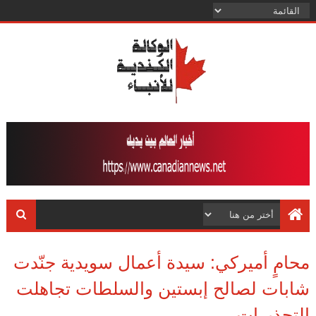
محامٍ أميركي: سيدة أعمال سويدية جنّدت
شابات لصالح إبستين والسلطات تجاهلت
التحذيرات