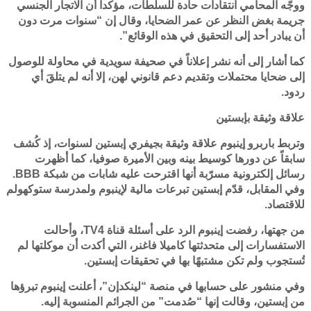
ووجّه المحامي انتقادات حادة للسلطات، مؤكداً أن الاتجار الجنسي
جريمة بغض النظر عن عمر الضحايا، وقال إن “سنوات مرت دون
أن يبادر أحد إلى التحقيق في هذه الوقائع”.
كما أشار إلى أنه نشر إعلاناً في صحيفة سويدية في محاولة للوصول
إلى ضحايا محتملات وتقديم دعم قانوني لهن، إلا أنه لم يتلقَ أي
ردود.
علاقة وثيقة بإبستين
وتربط باربرو إينبوم علاقة وثيقة بجيفري إبستين لسنوات، إذ كُشف
سابقاً عن دورها كوسيط بينه وبين الأميرة صوفيا، كما أظهرت
رسائل إلكترونية مسرّبة أنها اقترحت عليه شابات من شبكة BBB.
وفي المقابل، قدّم إبستين تبرعات مالية لإينبوم ولمدرسة ستوكهولم
للاقتصاد.
من جهتها، رفضت إينبوم الرد على أسئلة قناة TV4، وأحالت
الاستفسارات إلى متحدثتها كاميلا فاغنر، التي أكدت أن موكلتها لم
تُستجوب ولم تكن مشتبهًا بها في تحقيقات إبستين.
وفي منشور على حسابها في منصة “لينكدإن”، أعلنت إينبوم تبرؤها
من إبستين، وقالت إنها “صُدمت” من الجرائم المنسوبة إليه.