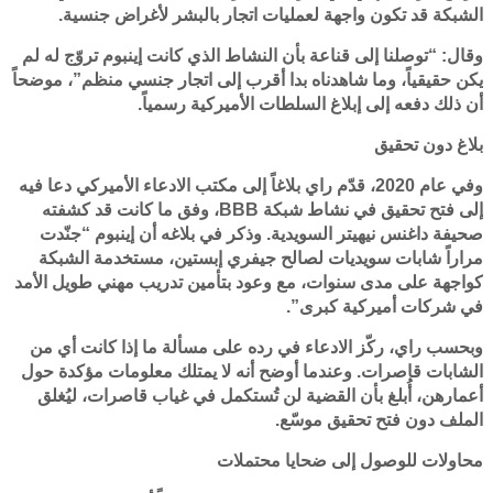
الشبكة قد تكون واجهة لعمليات اتجار بالبشر لأغراض جنسية.
وقال: “توصلنا إلى قناعة بأن النشاط الذي كانت إينبوم تروّج له لم
يكن حقيقياً، وما شاهدناه بدا أقرب إلى اتجار جنسي منظم”، موضحاً
أن ذلك دفعه إلى إبلاغ السلطات الأميركية رسمياً.
بلاغ دون تحقيق
وفي عام 2020، قدّم راي بلاغاً إلى مكتب الادعاء الأميركي دعا فيه
إلى فتح تحقيق في نشاط شبكة BBB، وفق ما كانت قد كشفته
صحيفة داغنس نيهيتر السويدية. وذكر في بلاغه أن إينبوم “جنّدت
مراراً شابات سويديات لصالح جيفري إبستين، مستخدمة الشبكة
كواجهة على مدى سنوات، مع وعود بتأمين تدريب مهني طويل الأمد
في شركات أميركية كبرى”.
وبحسب راي، ركّز الادعاء في رده على مسألة ما إذا كانت أي من
الشابات قاصرات. وعندما أوضح أنه لا يمتلك معلومات مؤكدة حول
أعمارهن، أُبلغ بأن القضية لن تُستكمل في غياب قاصرات، ليُغلق
الملف دون فتح تحقيق موسّع.
محاولات للوصول إلى ضحايا محتملات