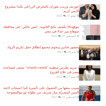
جوزيف وزينب يفوزان بالمعرض الزراعي بكندا بمشروع
الايس كريم
يوليو 31, 2022
موقعbbc يكشف نتائج الثانوية: "غش عائلي" فى محافظة
سوهاج يثير جدلا في مصر
أغسطس 11, 2022
بحضور فنانين ونجوم مجتمع إنطلاق حفل تكريم الرواد
مايو 26, 2023
د.مريم بطرس:منظمة "wounds canada" تسعى لمساعدة
مصر فى علاج القروح
يونيو 13, 2022
بسبب منعها من الحصول على تأشيرة كندا انسحاب لاعبة ​
التنس​ المصريّة ​ميار شريف​ من بطولة ​تورنتو​المفتوحة
أغسطس 11, 2022