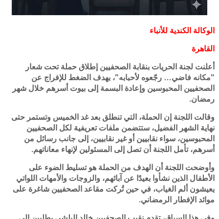
الوكالة الكندية للأنباء
القاهرة
أعلنت لجنة الحريات بنقابة الصحفيين إطلاق حملة تحت شعار
"مكانه فاضي… رجّعوه لأحبابه"، بهدف الضغط للإفراج عن
الصحفيين المحبوسين وإعادة البسمة إلى بيوت أسرهم خلال شهر
رمضان.
وقالت اللجنة إن الحملة، التي تنطلق بعد غد الخميس وتستمر حتى
نهاية الشهر الفضيل، ستتضمن ملفات تعريفية لكل الصحفيين
المحبوسين، سواء نقابيين أو غير نقابيين، إلى جانب رسائل من
أسرهم، تأمل اللجنة أن تصل إلى المسئولين لإنهاء معاناتهم.
وأوضحت اللجنة أن الهدف من الحملة هو تسليط الضوء على
الأطفال الذين نشأوا بعيدًا عن آبائهم، والزوجات والأمهات اللواتي
يعيشون ألم الغياب، في حين تُركت مقاعد الصحفيين شاغرة على
موائد الإفطار الرمضاني.
وفي هذا السياق، تقدم نقيب الصحفيين خالد البلشي بطلبين إلى