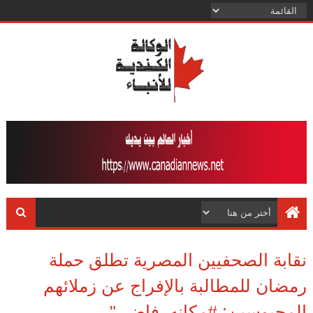
نقابة الصحفيين المصرية تطلق حملة
رمضان للمطالبة بالإفراج عن زملائهم
المحبوسين: #مكانه_فاضي"