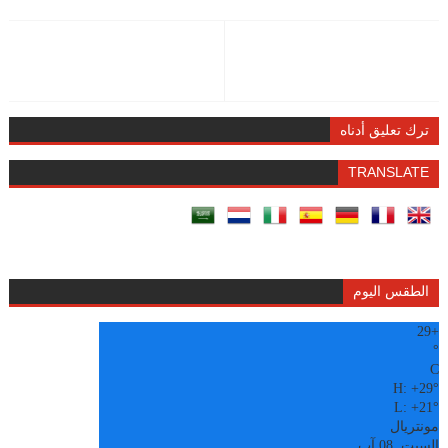
ترك تعليق أدناه
TRANSLATE
الطقس اليوم
29
+
°
C
H:
+
29°
L:
+
21°
مونتريال
السبت, 08 آب