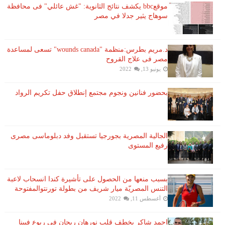
موقعbbc يكشف نتائج الثانوية: "غش عائلي" فى محافظة
سوهاج يثير جدلا في مصر
د.مريم بطرس:منظمة "wounds canada" تسعى لمساعدة
مصر فى علاج القروح
يونيو 13, 2022
بحضور فنانين ونجوم مجتمع إنطلاق حفل تكريم الرواد
الجالية المصرية بجورجيا تستقبل وفد دبلوماسى مصرى
رفيع المستوى
بسبب منعها من الحصول على تأشيرة كندا انسحاب لاعبة ​
التنس​ المصريّة ​ميار شريف​ من بطولة ​تورنتو​المفتوحة
أغسطس 11, 2022
احمد شاكر يخطف قلب نورهان ريحان فى ربوع فيينا