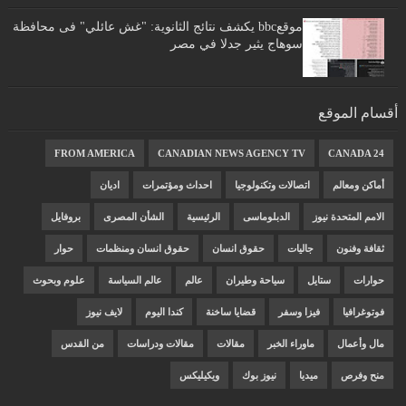
موقعbbc يكشف نتائج الثانوية: "غش عائلي" فى محافظة
سوهاج يثير جدلا في مصر
أقسام الموقع
FROM AMERICA
CANADIAN NEWS AGENCY TV
CANADA 24
أماكن ومعالم
اتصالات وتكنولوجيا
احداث ومؤتمرات
اديان
الامم المتحدة نيوز
الدبلوماسى
الرئيسية
الشأن المصرى
بروفايل
ثقافة وفنون
جاليات
حقوق انسان
حقوق انسان ومنظمات
حوار
حوارات
ستايل
سياحة وطيران
عالم
عالم السياسة
علوم وبحوث
فوتوغرافيا
فيزا وسفر
قضايا ساخنة
كندا اليوم
لايف نيوز
مال وأعمال
ماوراء الخبر
مقالات
مقالات ودراسات
من القدس
منح وفرص
ميديا
نيوز بوك
ويكيليكس