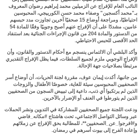
النائب العام للإفراج عن الزميلين محمد إبراهيم رضوان المعروف
بـ"محمد أكسجين" وصفاء محمد حسن الكوربيجي، المحبوسين
احتياطيًا، ومراجعة أوضاع 15 صحفيًا آخرين تجاوزت مدد حبسهم
عامين، مشددًا على أن الإفراج عنهم أصبح وجوبيًا وفقًا للمادة 54
من الدستور والمادة 204 من قانون الإجراءات الجنائية بعد استنفاد
الحد الأقصى للحبس الاحتياطي.
وأكد البلشي أن الالتماس ينسجم مع أحكام الدستور والقانون، وأن
الإفراج الوجوبي ملزم لجميع السلطات، فيما يظل الإفراج التقديري
مرتبطًا بصلاحيات جهة الإحالة.
من جانبها، أكدت إيمان عوف، مقررة لجنة الحريات، أن أوضاع أسر
الصحفيين المحبوسين سيئة للغاية، خصوصًا الأطفال والزوجات
الذين لم يرتكبوا أي ذنب، داعية إلى تبييض السجون من الصحفيين
الذين لم يتورطوا في العنف أو الإضرار بالآخرين.
ودعت اللجنة جميع الصحفيين للمشاركة في التدوين ونشر الحملات
عبر وسائل التواصل الاجتماعي، تحت هاشتاج #مكانه_فاضي
و#افرجوا_عن_الصحفيين**، للمطالبة بحق الإفراج عن زملائهم
وإعادة الفرح إلى بيوت أسرهم في رمضان.