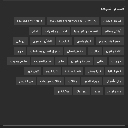
أقسام الموقع
FROM AMERICA
CANADIAN NEWS AGENCY TV
CANADA 24
أماكن ومعالم
اتصالات وتكنولوجيا
احداث ومؤتمرات
اديان
الامم المتحدة نيوز
الدبلوماسى
الرئيسية
الشأن المصرى
بروفايل
ثقافة وفنون
جاليات
حقوق انسان
حقوق انسان ومنظمات
حوار
حوارات
ستايل
سياحة وطيران
عالم
عالم السياسة
علوم وبحوث
فوتوغرافيا
فيزا وسفر
قضايا ساخنة
كندا اليوم
لايف نيوز
مال وأعمال
ماوراء الخبر
مقالات
مقالات ودراسات
من القدس
منح وفرص
ميديا
نيوز بوك
ويكيليكس