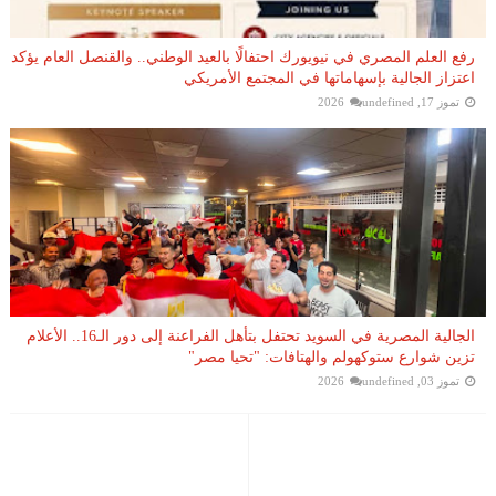
رفع العلم المصري في نيويورك احتفالًا بالعيد الوطني.. والقنصل العام يؤكد
اعتزاز الجالية بإسهاماتها في المجتمع الأمريكي
تموز 17, 2026
undefined
الجالية المصرية في السويد تحتفل بتأهل الفراعنة إلى دور الـ16.. الأعلام
تزين شوارع ستوكهولم والهتافات: "تحيا مصر"
تموز 03, 2026
undefined