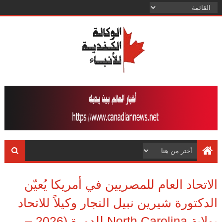
الاتحاد العام للمصريين في أمريكا يُعيّن
الدكتورة شيرين نبيل النجار وكيلاً للاتحاد
بولاية North Carolina للدورة (2026 –