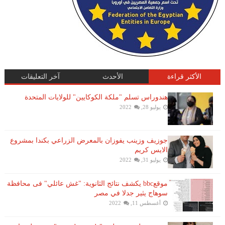
الأكثر قراءة
الأحدث
آخر التعليقات
هندوراس تسلم "ملكة الكوكايين" للولايات المتحدة
يوليو 28, 2022
جوزيف وزينب يفوزان بالمعرض الزراعي بكندا بمشروع
الايس كريم
يوليو 31, 2022
موقعbbc يكشف نتائج الثانوية: "غش عائلي" فى محافظة
سوهاج يثير جدلا في مصر
أغسطس 11, 2022