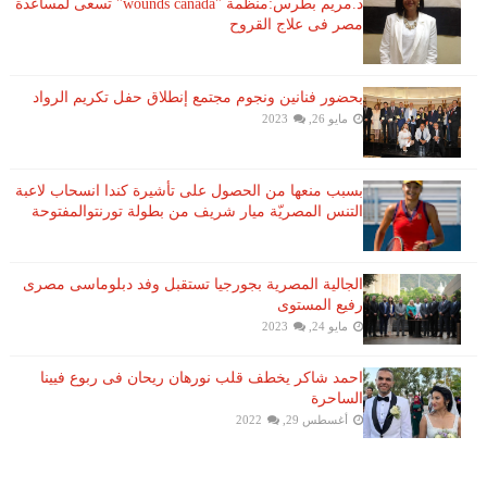
د.مريم بطرس:منظمة "wounds canada" تسعى لمساعدة
مصر فى علاج القروح
بحضور فنانين ونجوم مجتمع إنطلاق حفل تكريم الرواد
مايو 26, 2023
بسبب منعها من الحصول على تأشيرة كندا انسحاب لاعبة ​
التنس​ المصريّة ​ميار شريف​ من بطولة ​تورنتو​المفتوحة
الجالية المصرية بجورجيا تستقبل وفد دبلوماسى مصرى
رفيع المستوى
مايو 24, 2023
احمد شاكر يخطف قلب نورهان ريحان فى ربوع فيينا
الساحرة
أغسطس 29, 2022