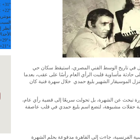
:
+
31°
:
+
22°
مونتري
السبت, 08 
أنظر إل
الأحد
ال
+
29°
+
+
21°
+
جدل في تاريخ الوسط الفني المصري، استيقظ سكان حي
الك بالقاهرة فجر يوم 17 سبتمبر 1984 على حادثة مأساوية قلبت الرأي العام رأسًا على عقب، بعدما
ل الموسيقار الشهير بليغ حمدي خلال سهرة فنية كان
ورة تبحث عن الشهرة، بل تحولت سريعًا إلى قضية رأي عام،
قامة حفلات مشبوهة، لتضع اسم بليغ حمدي في قلب عاصفة
ة الفرنسية، جاءت إلى القاهرة مدفوعة بحلم الشهرة