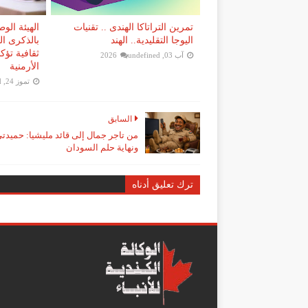
تمرين التراتاكا الهندى .. تقنيات
الهيئة الو
اليوجا التقليدية.. الهند
ثقافية تؤ
آب 03, 2026
undefined
الأرمنية
تموز 24, 2026
d
السابق
من تاجر جمال إلى قائد مليشيا: حميدت
ونهاية حلم السودان
ترك تعليق أدناه