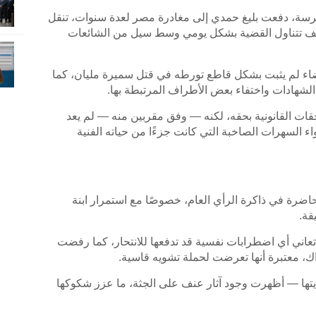
رسة، دفعت بليغ حمدي إلى مغادرة مصر لعدة سنوات، تنقل
صحف تتناول القضية بشكل يومي وسط سيل من الشائعات
قضاء لم يثبت بشكل قاطع تورطه في قتل سميرة مليان، كما
هادات واختفاء بعض الأطراف المرتبطة بها.
احقات القانونية بحقه، لكنه — وفق مقربين منه — لم يعد
اء السهرات الصاخبة التي كانت جزءًا من حياته الفنية
حاضرة في ذاكرة الرأي العام، خصوصًا مع استمرار ابنة
قة.
تعاني أي اضطرابات نفسية قد تدفعها للانتحار، كما رفضت
ك، معتبرة أنها تعرضت لحملة تشويه قاسية.
يتها — أظهرت وجود آثار عنف على الجثة، ما عزز شكوكها