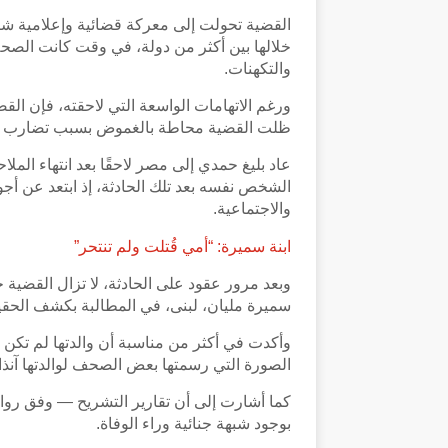
القضية تحولت إلى معركة قضائية وإعلامية ش
خلالها بين أكثر من دولة، في وقت كانت ال
والتكهنات.
ورغم الاتهامات الواسعة التي لاحقته، فإن ال
ظلت القضية محاطة بالغموض بسبب تضارب الش
عاد بليغ حمدي إلى مصر لاحقًا بعد انتهاء المل
الشخص نفسه بعد تلك الحادثة، إذ ابتعد عن أجو
والاجتماعية.
ابنة سميرة: “أمي قُتلت ولم تنتحر”
وبعد مرور عقود على الحادثة، لا تزال القضية 
سميرة مليان، لبنى، في المطالبة بكشف الحقي
وأكدت في أكثر من مناسبة أن والدتها لم تكن 
الصورة التي رسمتها بعض الصحف لوالدتها آنذا
كما أشارت إلى أن تقارير التشريح — وفق روا
بوجود شبهة جنائية وراء الوفاة.