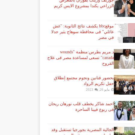
جوزيف وزينب يفوزان بالمعرض
الزراعي بكندا بمشروع الايس كريم
موقعbbc يكشف نتائج الثانوية: "غش
عائلي" فى محافظة سوهاج يثير جدلا
في مصر
د.مريم بطرس:منظمة "wounds
canada" تسعى لمساعدة مصر فى علاج
القروح
بحضور فنانين ونجوم مجتمع إنطلاق
حفل تكريم الرواد
مايو 26, 2023
احمد شاكر يخطف قلب نورهان ريحان
فى ربوع فيينا الساحرة
الجالية المصرية بجورجيا تستقبل وفد