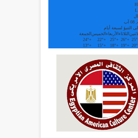
H
L
ال
آب
ى التنبؤ لسبعة أيام
اثنين
الثلاثاء
الأربعاء
الخميس
الجمعة
24°
+
22°
+
25°
+
26°
+
25°
13°
+
15°
+
18°
+
19°
+
20°