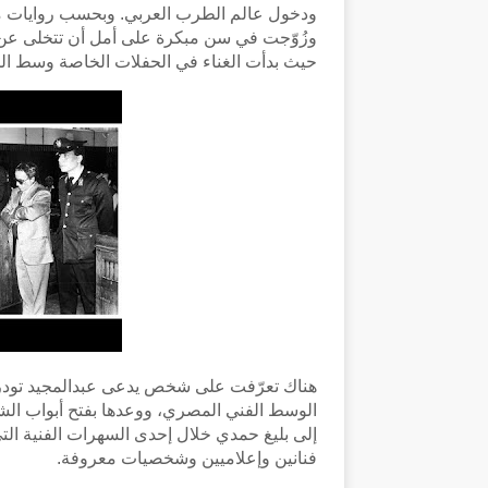
ودخول عالم الطرب العربي. وبحسب روايات متدا
وزُوّجت في سن مبكرة على أمل أن تتخلى عن ح
حيث بدأت الغناء في الحفلات الخاصة وسط الجا
هناك تعرّفت على شخص يدعى عبدالمجيد تودري، 
الوسط الفني المصري، ووعدها بفتح أبواب الشه
إلى بليغ حمدي خلال إحدى السهرات الفنية الت
فنانين وإعلاميين وشخصيات معروفة.