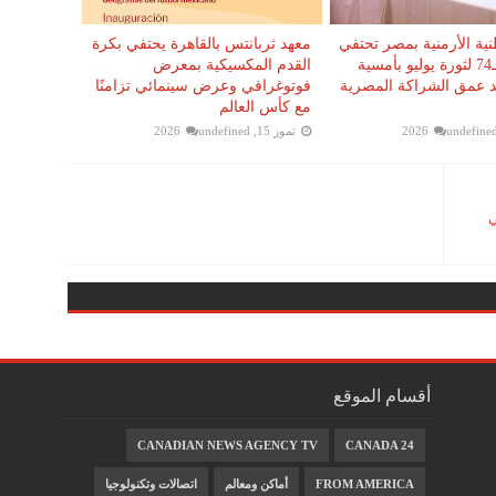
طنية الأرمنية بمصر تحتفي
معهد ثربانتس بالقاهرة يحتفي بكرة
بالذكرى الـ74 لثورة يوليو بأمسية
القدم المكسيكية بمعرض
كد عمق الشراكة المصرية
فوتوغرافي وعرض سينمائي تزامنًا
مع كأس العالم
undefine
تموز 15, 2026
undefined
ي
أقسام الموقع
CANADIAN NEWS AGENCY TV
CANADA 24
FROM AMERICA
أماكن ومعالم
اتصالات وتكنولوجيا