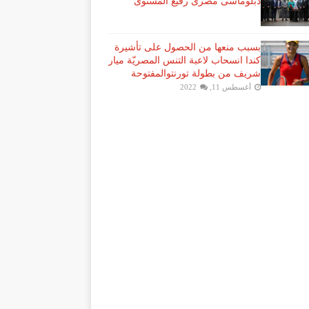
دبلوماسى مصرى رفيع المستوى
بسبب منعها من الحصول على تأشيرة
كندا انسحاب لاعبة ​التنس​ المصريّة ​ميار
شريف​ من بطولة ​تورنتو​المفتوحة
أغسطس 11, 2022