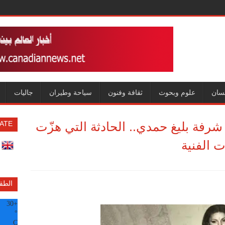
سان
علوم وبحوث
ثقافة وفنون
سياحة وطيران
جاليات
فة بليغ حمدي.. الحادثة التي هزّت
ATE
 الفنية
الطق
30
+
°
C