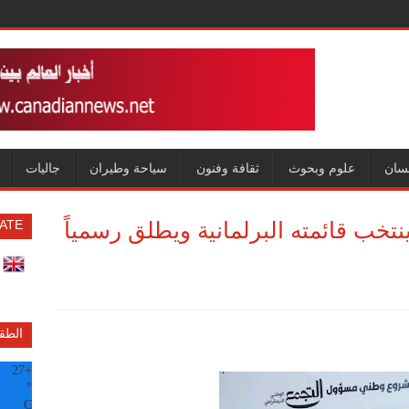
سان
علوم وبحوث
ثقافة وفنون
سياحة وطيران
جاليات
تخب قائمته البرلمانية ويطلق رسمياً
ATE
الطق
27
+
°
C