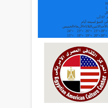
H
L
ال
 آب
ى التنبؤ لسبعة أيام
الأحد
الاثنين
الثلاثاء
الأربعاء
الخميس
24°
+
23°
+
26°
+
23°
+
28°
+
15°
+
18°
+
19°
+
20°
+
20°
+