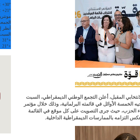
:
+
30°
:
+
21°
مونتري
الجمعة, 07
أنظر إل
السبت
31°
+
21°
+
تخابي المقبل، أعلن التجمع الوطني الديمقراطي، السبت
نيو 2026، انتخاب مرشحيه الخمسة الأوائل في قائمته البرلمانية، وذلك خلال مؤتمر
 400 مندوب من أعضاء الحزب، حيث جرى التصويت على كل موقع في القائمة
 التزامه بالممارسات الديمقراطية الداخلية.