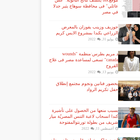
موقعbbc يكشف نتائج الثانوية: "غش
عائلي" فى محافظة سوهاج يثير جدلا
في مصر
جوزيف وزينب يفوزان بالمعرض
الزراعي بكندا بمشروع الايس كريم
يوليو 31, 2022
د.مريم بطرس:منظمة "wounds
canada" تسعى لمساعدة مصر فى علاج
القروح
يونيو 13, 2022
بحضور فنانين ونجوم مجتمع إنطلاق
حفل تكريم الرواد
بسبب منعها من الحصول على تأشيرة
كندا انسحاب لاعبة ​التنس​ المصريّة ​ميار
شريف​ من بطولة ​تورنتو​المفتوحة
أغسطس 11, 2022