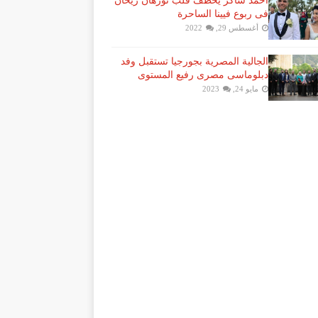
احمد شاكر يخطف قلب نورهان ريحان
فى ربوع فيينا الساحرة
أغسطس 29, 2022
الجالية المصرية بجورجيا تستقبل وفد
دبلوماسى مصرى رفيع المستوى
مايو 24, 2023