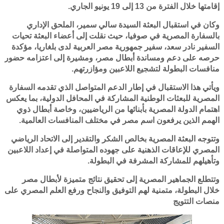
إقامتها خلال الفترة من 13 إلى 19 يونيو الجاري.
وكان في استقبال البعثة السيدة سالي سمير، الملحق الإداري
بالسفارة المصرية في صوفيا، حيث نقلت إلى أعضاء البعثة تحيات
السفير نادر سعد، سفير جمهورية مصر العربية لدى بلغاريا، مؤكدة
حرصه على دعم ومساندة أبطال مصر، ومشيرة إلى اعتزامه حضور
منافسات البطولة لتشجيع اللاعبين ومؤازرتهم.
ويأتي هذا الاستقبال في إطار الدعم المتواصل الذي تقدمه السفارة
المصرية للبعثات الوطنية المشاركة في المحافل الدولية، بما يعكس
اهتمام الدولة المصرية بأبنائها من الرياضيين، وخاصة أبطال ذوي
الهمم الذين يرفعون اسم مصر في مختلف المنافسات العالمية.
وتتوجه البعثة المصرية بخالص الشكر والتقدير إلى الاتحاد الرياضي
المصري للإعاقات الذهنية على جهوده المتواصلة في إعداد اللاعبين
وتأهيلهم للمشاركة المشرفة في البطولة.
وتتطلع الجماهير المصرية إلى تحقيق نتائج متميزة لأبطال مصر
خلال البطولة، متمنية لهم التوفيق والنجاح ورفع العلم المصري على
منصات التتويج