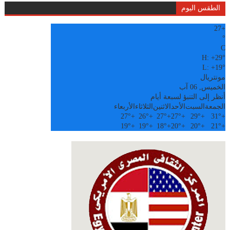
الطقس اليوم
27
+
°
C
H:
+
29°
L:
+
19°
مونتريال
الخميس, 06 آب
أنظر إلى التنبؤ لسبعة أيام
الجمعة
السبت
الأحد
الاثنين
الثلاثاء
الأربعاء
27°
+
26°
+
27°
+
27°
+
29°
+
31°
+
19°
+
19°
+
18°
+
20°
+
20°
+
21°
+