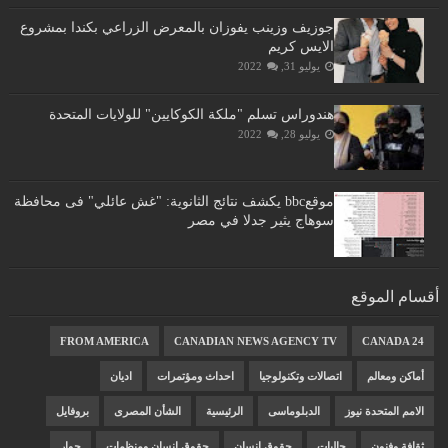
جوزيف وزينب يفوزان بالمعرض الزراعي بكندا بمشروع
الايس كريم
يوليو 31, 2022
هندوراس تسلم "ملكة الكوكايين" للولايات المتحدة
يوليو 28, 2022
موقعbbc يكشف نتائج الثانوية: "غش عائلي" فى محافظة
سوهاج يثير جدلا في مصر
أقسام الموقع
FROM AMERICA
CANADIAN NEWS AGENCY TV
CANADA 24
أماكن ومعالم
اتصالات وتكنولوجيا
احداث ومؤتمرات
اديان
الامم المتحدة نيوز
الدبلوماسى
الرئيسية
الشأن المصرى
بروفايل
ثقافة وفنون
جاليات
حقوق انسان
حقوق انسان ومنظمات
حوار