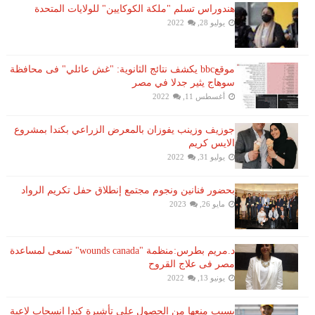
هندوراس تسلم "ملكة الكوكايين" للولايات المتحدة
يوليو 28, 2022
موقعbbc يكشف نتائج الثانوية: "غش عائلي" فى محافظة
سوهاج يثير جدلا في مصر
أغسطس 11, 2022
جوزيف وزينب يفوزان بالمعرض الزراعي بكندا بمشروع
الايس كريم
يوليو 31, 2022
بحضور فنانين ونجوم مجتمع إنطلاق حفل تكريم الرواد
مايو 26, 2023
د.مريم بطرس:منظمة "wounds canada" تسعى لمساعدة
مصر فى علاج القروح
يونيو 13, 2022
بسبب منعها من الحصول على تأشيرة كندا انسحاب لاعبة ​