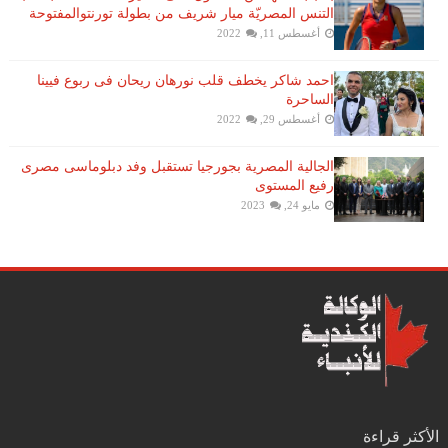
التنس​ المصريّة ​ميار شريف​ من بطولة ​تورنتو​المفتوحة
أغسطس 11, 2022
احمد شاكر يخطف قلب نورهان ريحان فى ربوع فيينا
الساحرة
أغسطس 29, 2022
الجالية المصرية بجورجيا تستقبل وفد دبلوماسى مصرى
رفيع المستوى
مايو 24, 2023
الأكثر قراءة