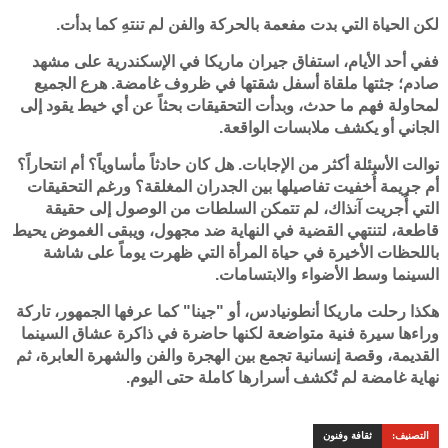
لكن الحياة التي بدت مفعمة بالحركة والفن لم تنتهِ كما بدأت.
ففي أحد الأيام، استفاق جيران ماريكا في الإسكندرية على مشهد
صادم؛ جثتها ملقاة أسفل شقتها في ظروف غامضة. هرع الجميع
لمحاولة فهم ما حدث، وبدأت التحقيقات بحثاً عن أي خيط يقود إلى
الجاني أو يكشف ملابسات الواقعة.
توالت الأسئلة أكثر من الإجابات. هل كان حادثاً مأساوياً؟ أم انتحاراً؟
أم جريمة أُخفيت تفاصيلها بين الجدران المغلقة؟ ورغم التحقيقات
التي أُجريت آنذاك، لم تتمكن السلطات من الوصول إلى حقيقة
قاطعة، لتنتهي القضية في النهاية ضد مجهول، ويبقى الغموض يحيط
باللحظات الأخيرة في حياة المرأة التي ظهرت يوماً على شاشة
السينما وسط الأضواء والابتسامات.
هكذا رحلت ماريكا أنطونيادس، أو "جينا" كما عرفها الجمهور، تاركة
وراءها سيرة فنية متواضعة لكنها حاضرة في ذاكرة عشاق السينما
القديمة، وقصة إنسانية تجمع بين الهجرة والفن والشهرة العابرة، ثم
نهاية غامضة لم تُكشف أسرارها كاملة حتى اليوم.
التصنيف:
ثقافة وفنون