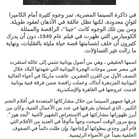
في ذاكرة السينما المصرية، تمر وجوه كثيرة أمام الكاميرا
لثوانٍ معدودة، لكنها تظل عالقة في الأذهان لعقود طويلة.
ومن بين تلك الوجوه كانت "جينا"، الراقصة والممثلة
الكومبارس التي ظهرت في فيلم عام 1949، دون أن يدرك
كثيرون أن خلف ابتسامتها قصة حياة مليئة بالتقلبات، ونهاية
ما زالت تثير التساؤلات.
اسمها الحقيقي ، وهي من أصول يونانية تنتمي إلى عائلة استقرت
في مصر ضمن موجات الهجرة اليونانية التي شهدتها البلاد خلال
النصف الأول من القرن العشرين. عاشت ماريكا في أجواء الجالية
اليونانية المزدهرة آنذاك، وعملت راقصة ضمن فرقة فنية يونانية
قدمت عروضها في القاهرة والإسكندرية.
عرفها جمهور السينما من خلال مشاركاتها المتعددة في أفلام النجم
الكبير ، الذي استعان بفرقتها في عدد من الأعمال الفنية، وكان من
أبرز ظهوراتها مشاركتها في الاستعراض الشهير لأغنية "أبجد هوز".
ومع مرور الوقت أصبحت وجهاً مألوفاً في العديد من الأفلام التي
قام أنور وجدي ببطولتها أو إنتاجها، وإن ظلت دائماً في الصفوف
الخلفية بعيداً عن الأضواء الرئيسية.