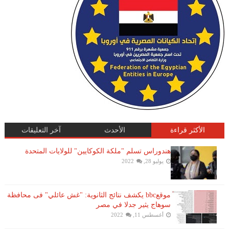
الأكثر قراءة
الأحدث
آخر التعليقات
هندوراس تسلم "ملكة الكوكايين" للولايات المتحدة
يوليو 28, 2022
موقعbbc يكشف نتائج الثانوية: "غش عائلي" فى محافظة
سوهاج يثير جدلا في مصر
أغسطس 11, 2022