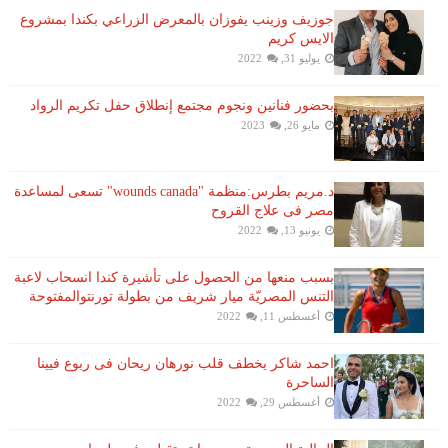
جوزيف وزينب يفوزان بالمعرض الزراعي بكندا بمشروع
الايس كريم
يوليو 31, 2022
بحضور فنانين ونجوم مجتمع إنطلاق حفل تكريم الرواد
مايو 26, 2023
د.مريم بطرس:منظمة "wounds canada" تسعى لمساعدة
مصر فى علاج القروح
يونيو 13, 2022
بسبب منعها من الحصول على تأشيرة كندا انسحاب لاعبة ​
التنس​ المصريّة ​ميار شريف​ من بطولة ​تورنتو​المفتوحة
أغسطس 11, 2022
احمد شاكر يخطف قلب نورهان ريحان فى ربوع فيينا
الساحرة
أغسطس 29, 2022