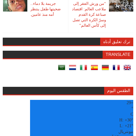
“من ورش الفقر إلى
جريمة بلا دماء...
ملاعب العالم: اقتصاد
ضحيتها طفل ينتظر
صناعة كرة القدم
أمه منذ عامين.
وسرّ الكرة التي تصل
إلى كأس العالم”
ترك تعليق أدناه
TRANSLATE
الطقس اليوم
29
+
°
C
H:
+
30°
L:
+
21°
مونتريال