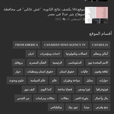
موقعbbc يكشف نتائج الثانوية: "غش عائلي" فى محافظة
سوهاج يثير جدلا في مصر
أغسطس 11, 2022
أقسام الموقع
FROM AMERICA
CANADIAN NEWS AGENCY TV
CANADA 24
أماكن ومعالم
اتصالات وتكنولوجيا
احداث ومؤتمرات
اديان
الامم المتحدة نيوز
الدبلوماسى
الرئيسية
الشأن المصرى
بروفايل
ثقافة وفنون
جاليات
حقوق انسان
حقوق انسان ومنظمات
حوار
حوارات
ستايل
سياحة وطيران
عالم
عالم السياسة
علوم وبحوث
فوتوغرافيا
فيزا وسفر
قضايا ساخنة
كندا اليوم
لايف نيوز
مال وأعمال
ماوراء الخبر
مقالات
مقالات ودراسات
من القدس
منح وفرص
ميديا
نيوز بوك
ويكيليكس