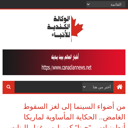
من أضواء السينما إلى لغز السقوط
الغامض.. الحكاية المأساوية لماريكا
أنطونيادس "جينا" كومبارس غزل البنات