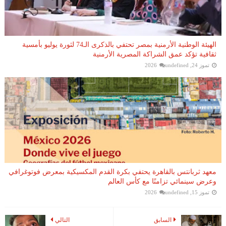
الهيئة الوطنية الأرمنية بمصر تحتفي بالذكرى الـ74 لثورة يوليو بأمسية
ثقافية تؤكد عمق الشراكة المصرية الأرمنية
تموز 24, 2026
undefined
معهد ثربانتس بالقاهرة يحتفي بكرة القدم المكسيكية بمعرض فوتوغرافي
وعرض سينمائي تزامنًا مع كأس العالم
تموز 15, 2026
undefined
السابق
التالي