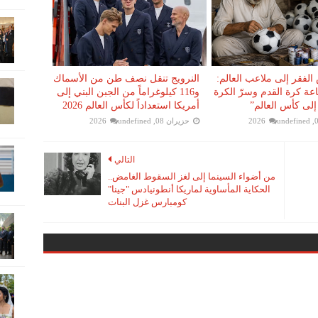
لفقر إلى ملاعب العالم:
النرويج تنقل نصف طن من الأسماك
عة كرة القدم وسرّ الكرة
و116 كيلوغراماً من الجبن البني إلى
إلى كأس العالم”
أمريكا استعداداً لكأس العالم 2026
undefined
حزيران 08, 2026
undefined
التالي
من أضواء السينما إلى لغز السقوط الغامض..
الحكاية المأساوية لماريكا أنطونيادس "جينا"
كومبارس غزل البنات