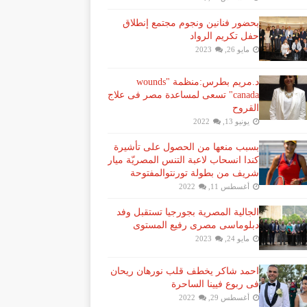
بحضور فنانين ونجوم مجتمع إنطلاق
حفل تكريم الرواد
مايو 26, 2023
د.مريم بطرس:منظمة "wounds
canada" تسعى لمساعدة مصر فى علاج
القروح
يونيو 13, 2022
بسبب منعها من الحصول على تأشيرة
كندا انسحاب لاعبة ​التنس​ المصريّة ​ميار
شريف​ من بطولة ​تورنتو​المفتوحة
أغسطس 11, 2022
الجالية المصرية بجورجيا تستقبل وفد
دبلوماسى مصرى رفيع المستوى
مايو 24, 2023
احمد شاكر يخطف قلب نورهان ريحان
فى ربوع فيينا الساحرة
أغسطس 29, 2022