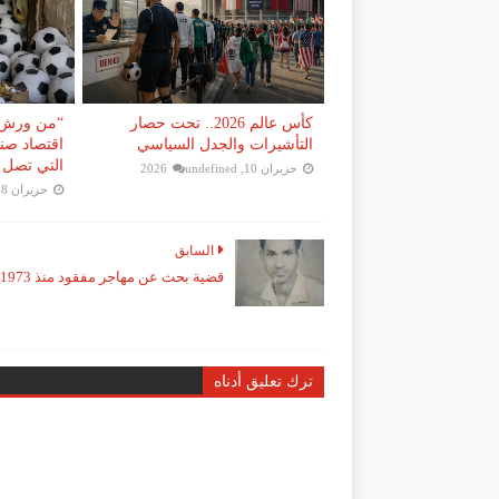
كأس عالم 2026.. تحت حصار
“من ورش ا
التأشيرات والجدل السياسي
اقتصاد صنا
التي تصل 
حزيران 10, 2026
undefined
حزيران 08, 2026
السابق
قضية بحث عن مهاجر مفقود منذ 1973
ترك تعليق أدناه