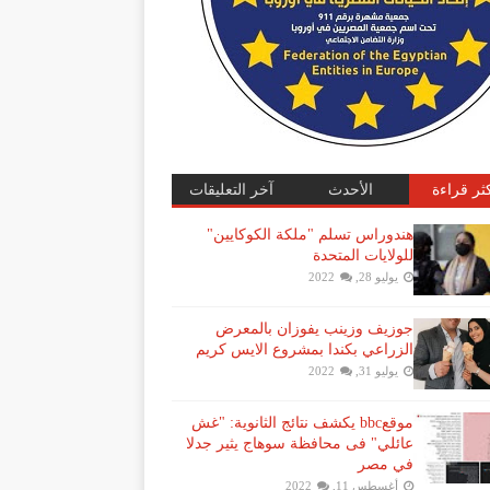
كثر قراءة
الأحدث
آخر التعليقات
هندوراس تسلم "ملكة الكوكايين"
للولايات المتحدة
يوليو 28, 2022
جوزيف وزينب يفوزان بالمعرض
الزراعي بكندا بمشروع الايس كريم
يوليو 31, 2022
موقعbbc يكشف نتائج الثانوية: "غش
عائلي" فى محافظة سوهاج يثير جدلا
في مصر
أغسطس 11, 2022