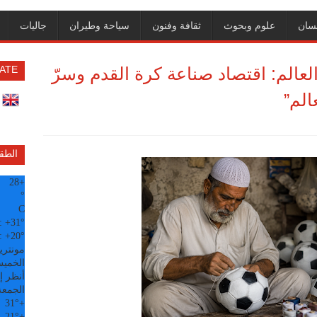
سان
علوم وبحوث
ثقافة وفنون
سياحة وطيران
جاليات
عالم: اقتصاد صناعة كرة القدم وسرّ
ATE
الم”
الطق
28
+
°
C
:
+
31°
:
+
20°
مونتري
الخميس, 6
أنظر إل
الجمعة
31°
+
21°
+