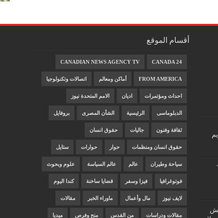
أقسام الموقع
CANADIAN NEWS AGENCY TV
CANADA 24
FROM AMERICA
أماكن ومعالم
اتصالات وتكنولوجيا
احداث ومؤتمرات
اديان
الامم المتحدة نيوز
الدبلوماسى
الرئيسية
الشأن المصرى
بروفايل
ثقافة وفنون
جاليات
حقوق انسان
يم
حقوق انسان ومنظمات
حوار
حوارات
ستايل
سياحة وطيران
عالم
عالم السياسة
علوم وبحوث
فوتوغرافيا
فيزا وسفر
قضايا ساخنة
كندا اليوم
لايف نيوز
مال وأعمال
ماوراء الخبر
مقالات
"غش
مقالات ودراسات
من القدس
منح وفرص
ميديا