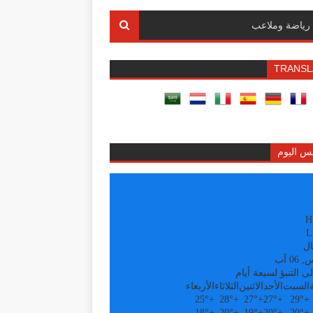
رياضة وملاعب
TRANSL
س اليوم
H
L
ال
0 آب
ى التنبؤ لسبعة أيام
السبت
الأحد
الاثنين
الثلاثاء
الأربعاء
25°
+
28°
+
27°
+
27°
+
29°
+
18°
+
20°
+
19°
+
20°
+
20°
+