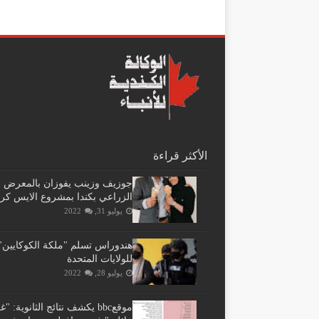
الأكثر قراءة
جوزيف وزينب يفوزان بالمعرض
الزراعي بكندا بمشروع الايس كر
يوليو 31, 2022
هندوراس تسلم "ملكة الكوكايين"
للولايات المتحدة
يوليو 28, 2022
موقعbbc يكشف نتائج الثانوية: 